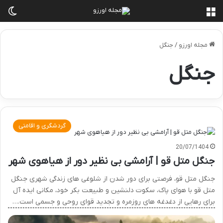
منو
تغی
مجله اورزو
/
جنگل
جنگل
گردشگری و اقامتی
20/07/1404
جنگل متل قو | آرامشی بی نظیر دور از هیاهوی شهر
جنگل متل قو، فرصتی برای دور شدن از شلوغی های زندگی شهری جنگل
متل قو با هوای پاک، سکوت دلنشین و طبیعت بکر خود، مکانی ایده آل
برای رهایی از دغدغه های روزمره و تجدید قوای روحی و جسمی است.…