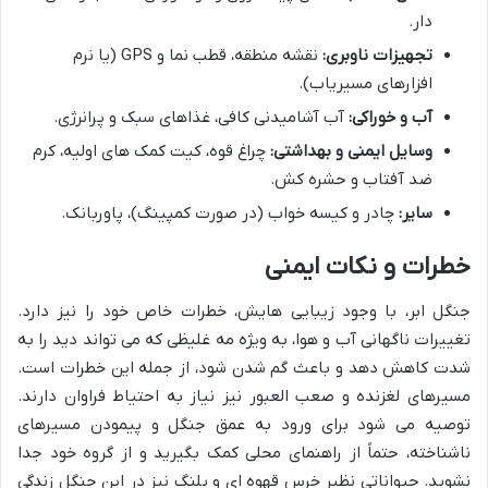
دار.
تجهیزات ناوبری:
نقشه منطقه، قطب نما و GPS (یا نرم
افزارهای مسیریاب).
آب و خوراکی:
آب آشامیدنی کافی، غذاهای سبک و پرانرژی.
وسایل ایمنی و بهداشتی:
چراغ قوه، کیت کمک های اولیه، کرم
ضد آفتاب و حشره کش.
سایر:
چادر و کیسه خواب (در صورت کمپینگ)، پاوربانک.
خطرات و نکات ایمنی
جنگل ابر، با وجود زیبایی هایش، خطرات خاص خود را نیز دارد.
تغییرات ناگهانی آب و هوا، به ویژه مه غلیظی که می تواند دید را به
شدت کاهش دهد و باعث گم شدن شود، از جمله این خطرات است.
مسیرهای لغزنده و صعب العبور نیز نیاز به احتیاط فراوان دارند.
توصیه می شود برای ورود به عمق جنگل و پیمودن مسیرهای
ناشناخته، حتماً از راهنمای محلی کمک بگیرید و از گروه خود جدا
نشوید. حیواناتی نظیر خرس قهوه ای و پلنگ نیز در این جنگل زندگی