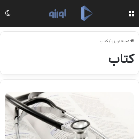
منو
تغی
مجله اورزو
/
کتاب
کتاب