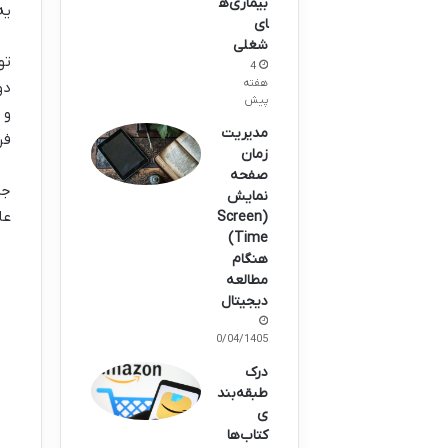
بیماری‌ه
یه
ای
شغلی
تو
4
هفته
دو
پیش
مدیریت
فر
زمان
صفحه
جر
نمایش
عا
(Screen
Time)
هنگام
مطالعه
دیجیتال
10/04/1405
درک
طبقه‌بند
ی
کتاب‌ها