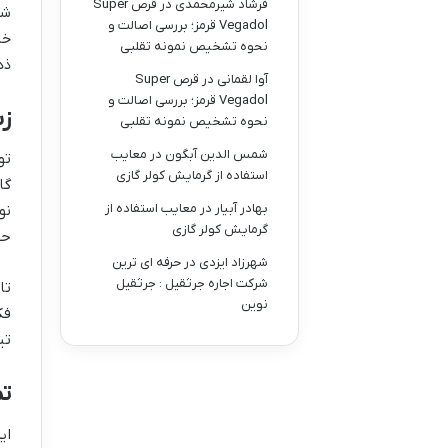
فرشاد شیرمحمدی
در
قرص Super
شم
Vegadol قرمز؛ بررسی اصالت و
خا
نحوه تشخیص نمونه تقلبی
ذه
آوا لقمانی
در
قرص Super
Vegadol قرمز؛ بررسی اصالت و
زب
نحوه تشخیص نمونه تقلبی
شمس الدین آبگون
در
معایب
تو
استفاده از گرمایش کولر گازی
گا
بهادر آبیار
در
معایب استفاده از
نو
گرمایش کولر گازی
حت
شهرزاد ایزدی
در
حرفه ای ترین
شرکت اجاره جرثقیل : جرثقیل
تا
نوین
فک
تی
ت
ای