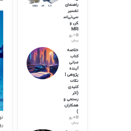
راهنمای
تفسیر
سی‌تی‌اس
کن و
MRI
1 روز
پیش
خلاصه
کتاب
مبانی
آینده
پژوهی |
نکات
کلیدی
(اثر
رستمی و
همکاران
)
تو
4 روز
پیش
رو