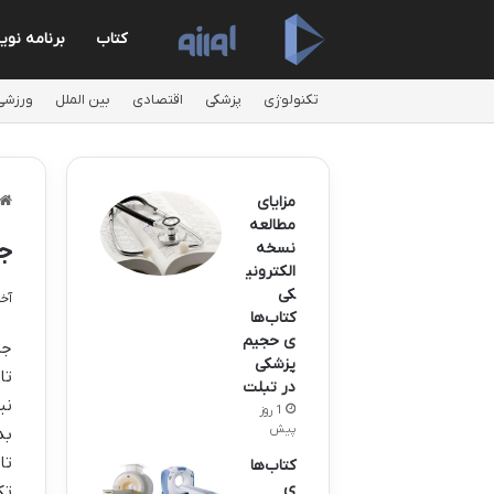
کتاب
برنامه نو
تکنولوژی
پزشکی
اقتصادی
بین الملل
ورزشی
مزایای
مطالعه
جر
نسخه
الکترونی
کی
آخری
کتاب‌ها
ی حجیم
پزشکی
تا
در تبلت
نی
1 روز
پیش
بد
تا
کتاب‌ها
ی
تک