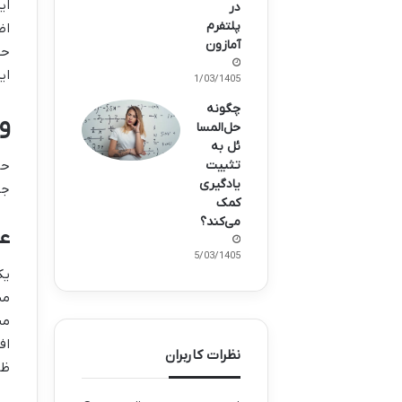
ای
در
پلتفرم
اض
آمازون
حس
ای
21/03/1405
چگونه
و
حل‌المسا
ئل به
تثبیت
حا
یادگیری
جد
کمک
می‌کند؟
ع
15/03/1405
یک
مس
من
اف
نظرات کاربران
ظا