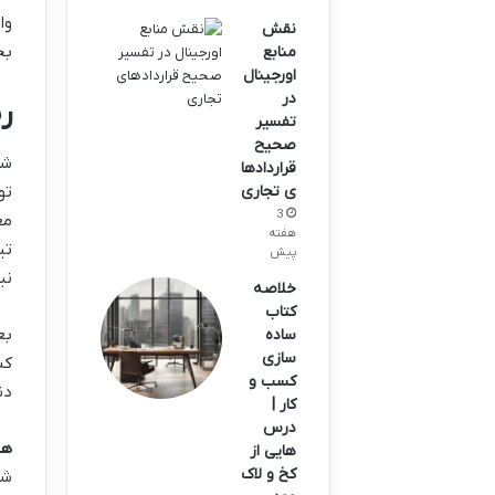
وا
نقش
بخ
منابع
اورجینال
در
ر
تفسیر
صحیح
شا
قراردادها
ی تجاری
تو
3
هفته
تی
پیش
نی
خلاصه
کتاب
بع
ساده
سازی
کن
کسب و
دن
کار |
درس
ها
هایی از
کخ و لاک
شک