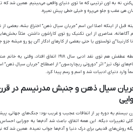
‌کنن، نه به اون ترتیبی که ما توی دنیای واقعی می‌بینیم. همین شد که ت
ان هی عقب و جلو می‌پره و خیلی خطی پیش نمیره.
بته قبل از اینکه اصلا این اسم “جریان سیال ذهن” اختراع بشه، بعضی از 
 آگاهانه، عناصری از این تکنیک رو توی کاراشون داشتن. مثلاً بخش‌های
نا کارنینا”ی تولستوی یا حتی بعضی از کارهای ادگار آلن پو رو میشه جزو
 عطفش هم توی نقد ادبی سال ۱۹۱۸ اتفاق افتاد، وقتی یه خانم منتقد به اسم
ام‌های نوک تیز” اثر “دوروتی ریچاردسون” از اصطلاح “جریان سیال ذهن” است
ماً وارد دنیای ادبیات شد و اسم و رسم پیدا کرد.
ریان سیال ذهن و جنبش مدرنیسم در قرن 
وایی
ن بیستم یه دوره پر از اتفاقات عجیب و غریب بود؛ جنگ‌های جهانی، پیش
کلی تغییرات دیگه. این همه اتفاق، باعث شد آدم‌ها یه جورایی احساس ا
گه روش‌های قدیمی برای درک دنیا و آدم‌ها جواب نمیده. همین شد که ن