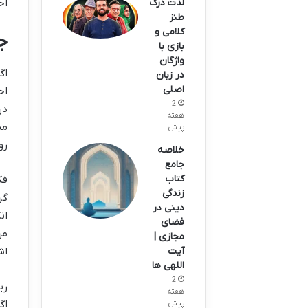
لذت درک
اح
طنز
کلامی و
ج
بازی با
واژگان
اگ
در زبان
اصلی
اح
2
در
هفته
مس
پیش
رو
خلاصه
جامع
کتاب
فک
زندگی
گر
دینی در
ان
فضای
مر
مجازی |
اش
آیت
اللهی ها
2
ری
هفته
اگ
پیش