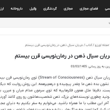
یسی
فضای مجازی
مجازی
گردشگری
وکیل
داروخانه
ارز
مجله اورزو
/
کتاب
/
جریان سیال ذهن در رمان‌نویسی قرن بیستم
یان سیال ذهن در رمان‌نویسی قرن بیستم
ن به روز رسانی: 03/03/1405
جریان سیال ذهن (Stream of Consciousness
 نشون بده ذهن ما چقدر پیچیده و درهم‌برهمه. این روش روایت که دیگه
ست، دقیقا مثل همون فکرهاییه که توی سرمون مدام میان و میرن، 
ونید چطوری نویسنده‌های بزرگ، ذهن شخصیت‌هاشون رو روی کاغذ آوردن 
 آخر این مطلب با ما همراه باشید. می‌خوایم یه سفر بکنیم به دنیای ع
نیک از کجا اومد، چه ویژگی‌هایی داره و چه نویسنده‌های شاخصی، هم توی د