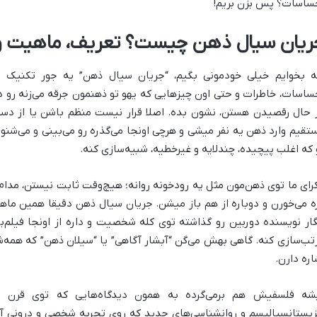
ساسات؟ پس بزن بریم!
ریان سیال ذهن چیست؟ تعریف، ماهیت و 
ه بخوایم خیلی خودمونی بگیم، “جریان سیال ذهن” یه جور تکنیک د
ساسات، خاطرات و حتی اون چیزهایی که یهو تو ذهنمون جرقه می‌زنه رو 
 حال رقصیدن هستن، نشون بده. اصلا قرار نیست منظم باشن یا از دستو
تقیم وارد ذهن یه نفر میشی و هرچی اونجا می‌گذره رو می‌بینی و می‌شنو
 که اغلب پیچیده‌، چندلایه و غیرخطیه، شبیه‌سازی کنه.
رای ما توی ذهن‌مون مثل یه رودخونه روانه؛ هیچ‌وقت ثابت نیستن، مدا
ه می‌خورن و دوباره از هم باز میشن. جریان سیال ذهن دقیقا همین ماهی
گار نویسنده دوربین رو گذاشته توی کله شخصیت و داره از اونجا فیلم‌بر
تب‌سازی کنه. گاهی بهش می‌گن “آبشار آگاهی” یا “سیلان ذهن” که همه‌ش
اره دارن.
شه فلسفیش هم برمی‌گرده به همون دیدگاه‌هایی که توی قرن بی
زیستانسیالیسم و روانشناسی‌های جدید که روی تجربه شخصی و درونی آدم