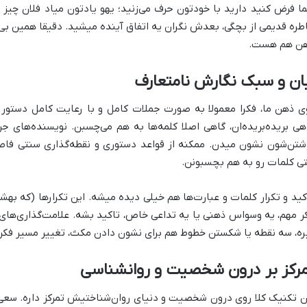
ا فرض کنید دارید با خودتون حرف می‌زنید؛ یهو یادتون میاد فلان چیز ر
طره قدیمی از بچگی، بعدش نگران یه اتفاق آینده میشید. دقیقا همین ب
ن هم هست.
ان و سبک نگارش نامتعارف
ی ذهن ما، فکرا معمولا به صورت جملات کامل و با رعایت کامل دستور 
هی بریده‌بریده‌ان، گاهی اصلا کلمه‌ها به هم می‌چسبن. نویسنده‌های 
شتن‌شون نشون میدن. ممکنه از قواعد دستوری و نقطه‌گذاری سنتی فاص
ی کلمات رو به هم بچسبونن.
کید و تکرار کلمات و عبارت‌ها هم خیلی دیده میشه. این تکرارها (که بهش
ر مهم، یه وسواس ذهنی یا یه تداعی خاص، تاکید بشه. علامت‌گذاری‌ها
ره، سه نقطه یا شکستن خطوط هم برای نشون دادن مکث، تغییر مسیر فک
مرکز بر درون شخصیت و روانشناسی
ن تکنیک کلا روی درون شخصیت و دنیای روان‌شناختیش تمرکز داره. سعی م