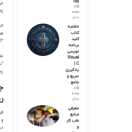
وود
می
3
زم
هفته
پیش
ال
خلاصه
کتاب
هم
کلید
“آ
برنامه
نویسی
نقطه
Visual
“ب
C |
یادگیری
رس
سریع و
جامع
ج
4
هفته
ر
پیش
معرفی
قر
منابع
و 
طب کار
و
دی