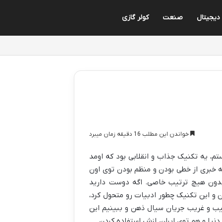
 دیجیتال
صنعت
کولر گازی
خواندن این مطلب 16 دقیقه زمان میبرد
) توی رمان‌نویسی قرن بیستم، یه تکنیک جذاب و انقلابی بود که اومد
 خبری از خطی بودن و منظم بودن توی اون
بدون هیچ ترتیب خاصی. اگه دوست دارید
و این تکنیک چطور ادبیات رو متحول کرد،
جیب و غریب جریان سیال ذهن و ببینیم این
نیا و هم توی ایران، ازش استفاده کردن.