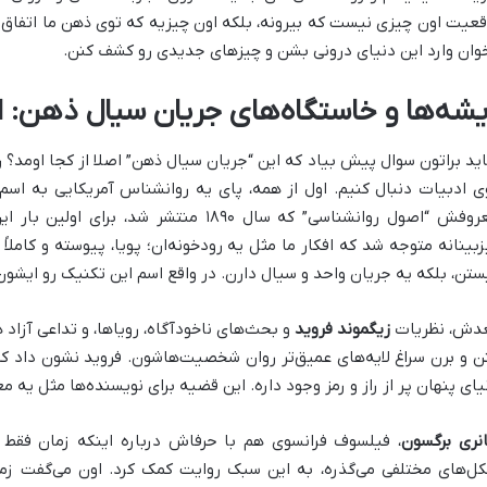
قعیت اون چیزی نیست که بیرونه، بلکه اون چیزیه که توی ذهن ما اتفاق 
وان وارد این دنیای درونی بشن و چیزهای جدیدی رو کشف کنن.
یشه‌ها و خاستگاه‌های جریان سیال ذهن: از
ید براتون سوال پیش بیاد که این “جریان سیال ذهن” اصلا از کجا اومد؟
ی ادبیات دنبال کنیم. اول از همه، پای یه روانشناس آمریکایی به اسم
معروفش “اصول روانشناسی” که سال ۱۸۹۰ منتشر ش
زبینانه متوجه شد که افکار ما مثل یه رودخونه‌ان؛ پویا، پیوسته و کام
ستن، بلکه یه جریان واحد و سیال دارن. در واقع اسم این تکنیک رو ایشون
دش، نظریات
زیگموند فروید
و بحث‌های ناخودآگاه، رویاها، و تداعی آزاد
ن و برن سراغ لایه‌های عمیق‌تر روان شخصیت‌هاشون. فروید نشون داد که 
یای پنهان پر از راز و رمز وجود داره. این قضیه برای نویسنده‌ها مثل یه مع
نری برگسون
، فیلسوف فرانسوی هم با حرفاش درباره اینکه زمان فق
ل‌های مختلفی می‌گذره، به این سبک روایت کمک کرد. اون می‌گفت زما