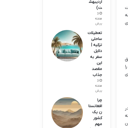
اردیبهش
ت
ت)
3
ه
هفته
ی
پیش
تعطیلات
ساحلی
ترکیه |
دلایل
سفر به
ق
این
ا
مقصد
ی
جذاب
3
هفته
پیش
چرا
افغانستا
ر
ن یک
ه
کشور
ن
مهم