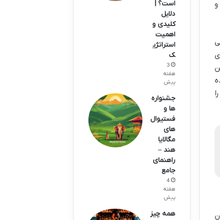
است؟ |
و
دلایل
کلیدی و
اهمیت
ی
استراتژی
ی
ک
3
ن
هفته
ه
پیش
ا
جشنواره
ها و
فستیوال
های
مگالایا
هند –
راهنمای
جامع
4
هفته
پیش
همه چیز
ن