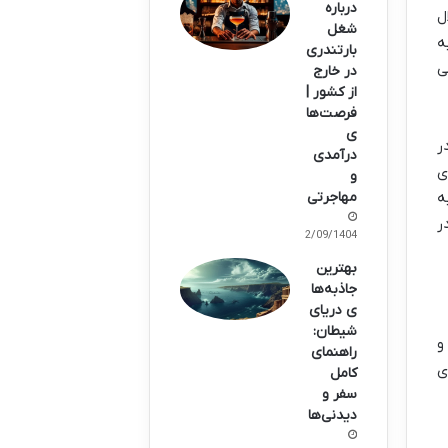
درباره
 زلال
شغل
ه
بارتندری
ی
در خارج
از کشور |
فرصت‌ها
ی
ر
درآمدی
ی
و
ه
مهاجرتی
ر
22/09/1404
بهترین
جاذبه‌ها
ی دریای
شیطان:
و
راهنمای
ی
کامل
سفر و
دیدنی‌ها