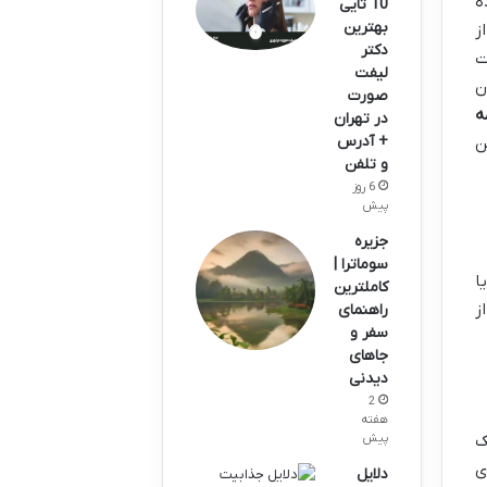
ه
10 تایی
بهترین
ز
دکتر
ت
لیفت
ن
صورت
ه
در تهران
+ آدرس
ن
و تلفن
6 روز
پیش
جزیره
سوماترا |
ا
کاملترین
ز
راهنمای
سفر و
جاهای
دیدنی
2
هفته
ک
پیش
ی
دلایل