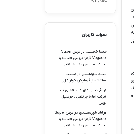
02/10/1404
ی
.
ن
ه
نظرات کاربران
ز
حسنا خجسته
در
قرص Super
Vegadol قرمز؛ بررسی اصالت و
نحوه تشخیص نمونه تقلبی
ی
لبخند طهماسبی
در
معایب
ی
استفاده از گرمایش کولر گازی
ف
فروغ کیانی مهر
در
حرفه ای ترین
ه
شرکت اجاره جرثقیل : جرثقیل
نوین
فرشاد شیرمحمدی
در
قرص Super
Vegadol قرمز؛ بررسی اصالت و
نحوه تشخیص نمونه تقلبی
ت