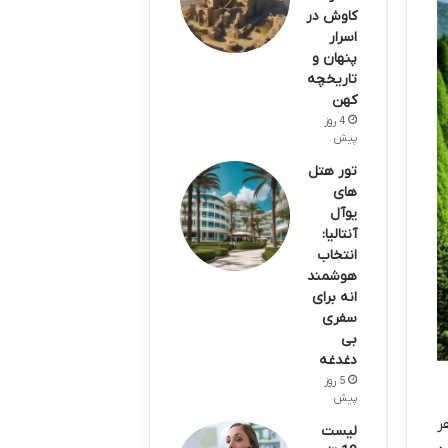
کاوش در
اسرار
پنهان و
تاریخچه
کهن
4 روز
پیش
تور هتل
های
یوآل
آنتالیا:
انتخاب
هوشمند
انه برای
سفری
بی
دغدغه
5 روز
پیش
ر
لیست