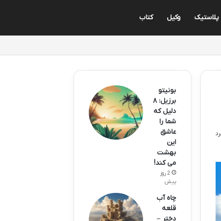
پلاستیک
وکیل
کتاب
بونیتو
برزیل: ۸
دلیل که
شما را
عاشق
این
بهشت
می کند!
2 روز
پیش
چاه آب
قلعه
دختر –