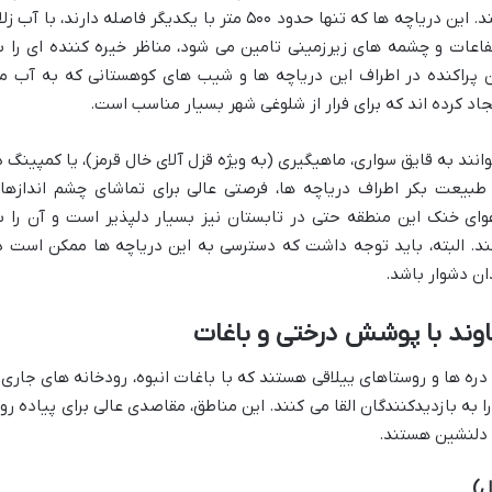
مرواریدهایی آبی در دل کوهستان می درخشند. این دریاچه ها که تنها حدود ۵۰۰ متر با یکدیگر فاصله دارند، با آب
عات و چشمه های زیرزمینی تامین می شود، مناظر خیره کننده ای را ب
پراکنده در اطراف این دریاچه ها و شیب های کوهستانی که به آب م
د کرده اند که برای فرار از شلوغی شهر بسیار مناسب است.
نند به قایق سواری، ماهیگیری (به ویژه قزل آلای خال قرمز)، یا کمپینگ د
 طبیعت بکر اطراف دریاچه ها، فرصتی عالی برای تماشای چشم اندازها
ای خنک این منطقه حتی در تابستان نیز بسیار دلپذیر است و آن را ب
. البته، باید توجه داشت که دسترسی به این دریاچه ها ممکن است د
ن دشوار باشد.
اوند با پوشش درختی و باغات
دره ها و روستاهای ییلاقی هستند که با باغات انبوه، رودخانه های جاری 
 بازدیدکنندگان القا می کنند. این مناطق، مقاصدی عالی برای پیاده رو
 دلنشین هستند.
ل)