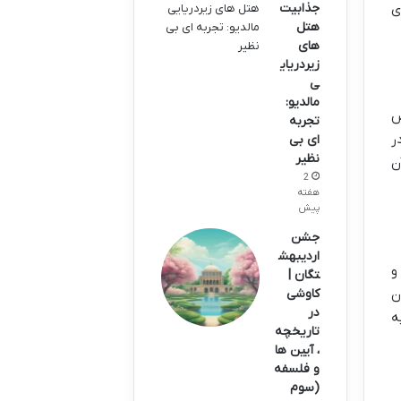
ی
جذابیت
هتل
های
زیردریای
ی
مالدیو:
ص
تجربه
ر
ای بی
نظیر
ن
2
هفته
پیش
جشن
اردیبهش
و
تگان |
ن
کاوشی
در
ه
تاریخچه
، آیین ها
و فلسفه
(سوم