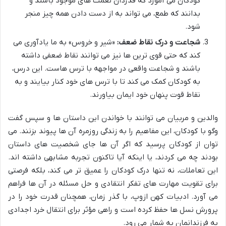
کودکان می آموزد که قدردان نعمت های موجود باشند و
بدانند که طمع، می تواند به از دست دادن همه چیز منجر
شود.
شجاعت و درک نقاط ضعف:
«شیر و خروس» به ما یادآوری می
کند که حتی قوی ترین ها نیز می توانند نقاط ضعفی داشته
باشند و شجاعت واقعی در مواجهه با ترس هاست. این درس،
به کودکان کمک می کند تا با ترس های خود کنار بیایند و به
نقاط قوت پنهان خود ایمان بیاورند.
والدین و مربیان می توانند با خواندن این داستان ها و سپس گفت
وگو با کودکان، این مفاهیم را به زندگی روزمره آن ها پیوند بزنند. می
توان از کودکان پرسید که اگر آن ها جای شخصیت های داستان
بودند چه می کردند، یا اینکه آیا تاکنون تجربه مشابهی داشته اند.
این تعاملات، نه تنها درک کودکان را عمیق تر می کند، بلکه فرصتی
برای تقویت مهارت های تفکر انتقادی و حل مسئله در آن ها فراهم
می آورد. ادبیات کهن ازوپ، با گذر زمان، همچنان قدرت خود را در
پرورش نسل ها حفظ کرده است و راهی مؤثر برای انتقال خرد اجدادی
به فرزندانمان به شمار می رود.