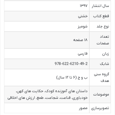
سال انتشار
۱۳۹۷
قطع کتاب
خشتی
نوع جلد
شومیز
تعداد
۱۸ صفحه
صفحات
زبان
فارسی
شابک
978-622-6210-49-2
گروه سنی
ب و ج (۶ تا ۱۲ سال)
هدف
داستان های آموزنده کودک، حکایت های کهن،
موضوعات
خودباوری، قناعت، شجاعت، طمع، ارزش های اخلاقی
تصویرسازی
مصور