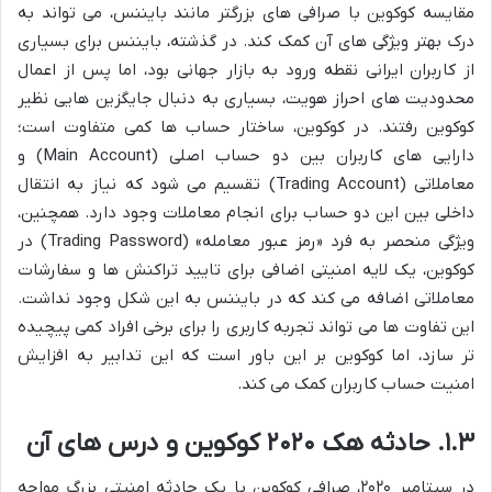
مقایسه کوکوین با صرافی های بزرگتر مانند بایننس، می تواند به
درک بهتر ویژگی های آن کمک کند. در گذشته، بایننس برای بسیاری
از کاربران ایرانی نقطه ورود به بازار جهانی بود، اما پس از اعمال
محدودیت های احراز هویت، بسیاری به دنبال جایگزین هایی نظیر
کوکوین رفتند. در کوکوین، ساختار حساب ها کمی متفاوت است؛
دارایی های کاربران بین دو حساب اصلی (Main Account) و
معاملاتی (Trading Account) تقسیم می شود که نیاز به انتقال
داخلی بین این دو حساب برای انجام معاملات وجود دارد. همچنین،
ویژگی منحصر به فرد «رمز عبور معامله» (Trading Password) در
کوکوین، یک لایه امنیتی اضافی برای تایید تراکنش ها و سفارشات
معاملاتی اضافه می کند که در بایننس به این شکل وجود نداشت.
این تفاوت ها می تواند تجربه کاربری را برای برخی افراد کمی پیچیده
تر سازد، اما کوکوین بر این باور است که این تدابیر به افزایش
امنیت حساب کاربران کمک می کند.
۱.۳. حادثه هک ۲۰۲۰ کوکوین و درس های آن
در سپتامبر ۲۰۲۰، صرافی کوکوین با یک حادثه امنیتی بزرگ مواجه