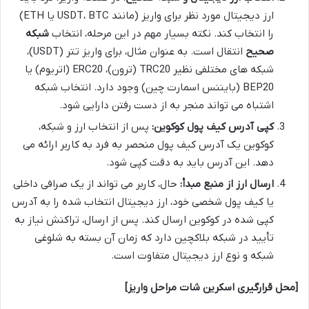
ارز دیجیتال مورد نظر برای واریز (مانند USDT، BTC یا ETH)
را انتخاب کند. نکته بسیار مهم در این مرحله، انتخاب
شبکه
صحیح
انتقال است. به عنوان مثال، برای واریز تتر (USDT)،
شبکه های مختلفی نظیر TRC20 (ترون)، ERC20 (اتریوم) یا
BEP20 (بایننس اسمارت چین) وجود دارد. انتخاب شبکه
اشتباه می تواند منجر به از دست رفتن دارایی شود.
کپی آدرس کیف پول کوکوین:
پس از انتخاب ارز و شبکه،
کوکوین یک آدرس کیف پول منحصر به فرد به کاربر ارائه می
دهد. این آدرس باید به دقت کپی شود.
ارسال ارز از منبع مبدأ:
حال، کاربر می تواند از یک صرافی داخلی
یا کیف پول شخصی خود، ارز دیجیتال انتخاب شده را به آدرس
کپی شده در کوکوین ارسال کند. پس از ارسال، تراکنش نیاز به
تأیید در شبکه بلاکچین دارد که زمان آن بسته به شلوغی
شبکه و نوع ارز دیجیتال متفاوت است.
[محل قرارگیری اسکرین شات مراحل واریز]