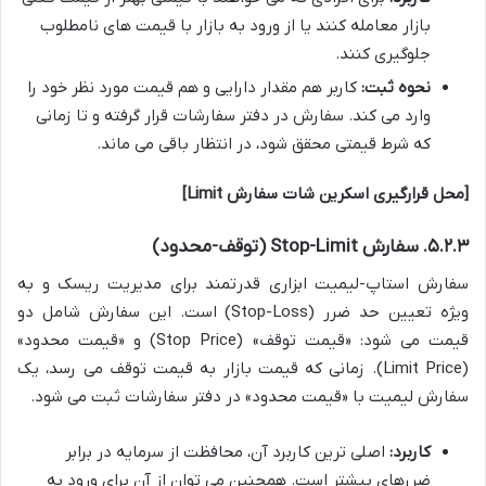
بازار معامله کنند یا از ورود به بازار با قیمت های نامطلوب
جلوگیری کنند.
نحوه ثبت:
کاربر هم مقدار دارایی و هم قیمت مورد نظر خود را
وارد می کند. سفارش در دفتر سفارشات قرار گرفته و تا زمانی
که شرط قیمتی محقق شود، در انتظار باقی می ماند.
[محل قرارگیری اسکرین شات سفارش Limit]
۵.۲.۳. سفارش Stop-Limit (توقف-محدود)
سفارش استاپ-لیمیت ابزاری قدرتمند برای مدیریت ریسک و به
ویژه تعیین حد ضرر (Stop-Loss) است. این سفارش شامل دو
قیمت می شود: «قیمت توقف» (Stop Price) و «قیمت محدود»
(Limit Price). زمانی که قیمت بازار به قیمت توقف می رسد، یک
سفارش لیمیت با «قیمت محدود» در دفتر سفارشات ثبت می شود.
کاربرد:
اصلی ترین کاربرد آن، محافظت از سرمایه در برابر
ضررهای بیشتر است. همچنین می توان از آن برای ورود به