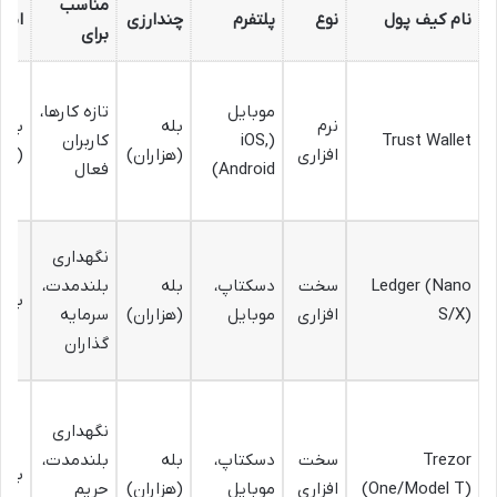
مناسب
نام کیف پول
نوع
پلتفرم
چندارزی
امن
برای
موبایل
تازه کارها،
نرم
بله
بالا
Trust Wallet
(iOS,
کاربران
افزاری
(هزاران)
(غیر
Android)
فعال
نگهداری
Ledger (Nano
سخت
دسکتاپ،
بله
بلندمدت،
بسیا
S/X)
افزاری
موبایل
(هزاران)
سرمایه
گذاران
نگهداری
Trezor
سخت
دسکتاپ،
بله
بلندمدت،
بسیا
(One/Model T)
افزاری
موبایل
(هزاران)
حریم