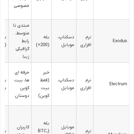
خصوصی
مبتدی تا
متوسط،
نرم
دسکتاپ،
بله
بالا
Exodus
رابط
افزاری
موبایل
(200+)
(غیر
گرافیکی
زیبا
خیر
حرفه ای
نرم
دسکتاپ،
(فقط
ها، بیت
بالا
Electrum
افزاری
موبایل
بیت
کوین
باز)
کوین)
دوستان
بله
موبایل
کاربران
نرم
(BTC,
بالا