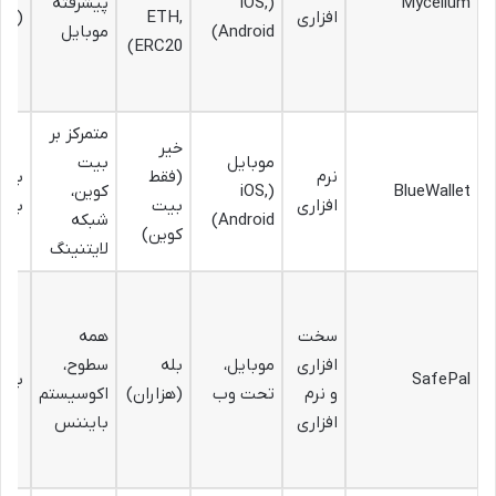
Mycelium
(iOS,
پیشرفته
افزاری
ETH,
(غیر
Android)
موبایل
ERC20)
متمرکز بر
خیر
موبایل
بیت
نرم
(فقط
بالا
BlueWallet
(iOS,
کوین،
افزاری
بیت
باز)
Android)
شبکه
کوین)
لایتنینگ
سخت
همه
افزاری
موبایل،
بله
سطوح،
SafePal
بالا
و نرم
تحت وب
(هزاران)
اکوسیستم
افزاری
بایننس