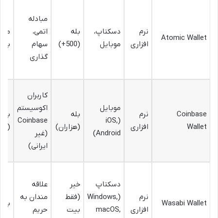
مبادله
نرم
دسکتاپ،
بله
اتمی،
متو
Atomic Wallet
افزاری
موبایل
(500+)
سهام
بالا
گذاری
کاربران
موبایل
اکوسیستم
Coinbase
نرم
بله
بالا
Coinbase
(iOS,
Wallet
افزاری
(هزاران)
(غیر
Android)
(غیر
ایرانی)
دسکتاپ
خیر
علاقه
نرم
(Windows,
(فقط
مندان به
Wasabi Wallet
بسیا
افزاری
macOS,
بیت
حریم