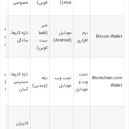
Linux)
کوین)
خصوصی
خیر
متو
نرم
موبایل
(فقط
تازه کارها،
Bitcoin Wallet
بالا
افزاری
(Android)
بیت
سادگی
باز)
کوین)
تحت
تازه کارها،
متو
Blockchain.com
تحت وب،
بله
وب و
دسترسی
(نی
Wallet
موبایل
(چندین)
موبایل
آسان
امان
کاربران