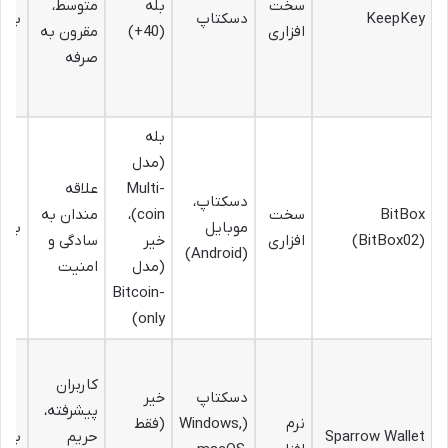
سخت
بله
متوسط،
KeepKey
دسکتاپ
بالا
افزاری
(40+)
مقرون به
صرفه
بله
(مدل
Multi-
علاقه
دسکتاپ،
BitBox
سخت
coin)،
مندان به
موبایل
بالا
(BitBox02)
افزاری
خیر
سادگی و
(Android)
(مدل
امنیت
Bitcoin-
only)
کاربران
دسکتاپ
خیر
پیشرفته،
نرم
(Windows,
(فقط
Sparrow Wallet
حریم
بسیا