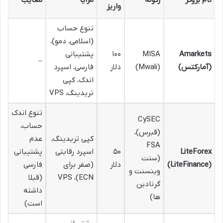
واریز
تنوع حساب
(اسلامی، دمو)،
Amarkets
MISA
۱۰۰
پشتیبانی
–
(آمارکتس)
(Mwali)
دلار
فارسی، اسپرد
اندک، کپی
تریدینگ، VPS
تنوع اندک
CySEC
حساب،
(قبرس)،
کپی تریدینگ،
عدم
FSA
LiteForex
۵۰
اسپرد رقابتی
پشتیبانی
(سنت
(LiteFinance)
دلار
(صفر برای
فارسی
وینسنت و
ECN)، VPS
(قبلا
گرنادین
داشته
ها)
است)