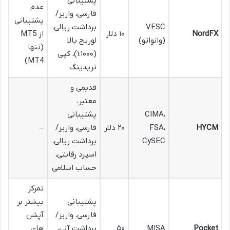
پشتیبانی
عدم
فارسی، واریز/
پشتیبانی
VFSC
برداشت ریالی،
NordFX
۱۰ دلار
از MT5
(وانواتو)
لوریج بالا
(تنها
(۱:۱۰۰۰)، کپی
MT4)
تریدینگ
قدیمی و
معتبر،
CIMA،
پشتیبانی
HYCM
FSA،
۲۰ دلار
فارسی، واریز/
–
CySEC
برداشت ریالی،
اسپرد رقابتی،
حساب اسلامی
تمرکز
پشتیبانی
بیشتر بر
فارسی، واریز/
آپشن
Pocket
MISA
۵۰
برداشت آنی،
های