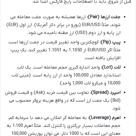
قبل از شروع، باید با اصطلاحات رایج فارکس آشنا شد:
جفت ارزها (Pair):
ارزها همیشه به صورت جفت معامله می
شوند، مثلاً EUR/USD (یورو در برابر دلار آمریکا). ارز اول (EUR)
ارز پایه و ارز دوم (USD) ارز مظنه نامیده می شود.
پیپ (Pip):
کوچکترین واحد تغییر قیمت در جفت ارزها است.
مثلاً اگر EUR/USD از 1.1050 به 1.1051 تغییر کند، یک پیپ
افزایش یافته است.
لات (Lot):
واحد اندازه گیری حجم معامله است. یک لات
استاندارد معادل 100,000 واحد از ارز پایه است. (مینی لات
10,000 و میکرو لات 1,000 واحد).
اسپرد (Spread):
تفاوت بین قیمت خرید (Ask) و قیمت فروش
(Bid) یک جفت ارز است که در واقع هزینه بروکر محسوب می
شود.
اهرم (Leverage):
به معامله گر امکان می دهد با سرمایه کم،
حجم معاملات بسیار بزرگتری را کنترل کند. مثلاً اهرم 1:100 به
معنای این است که با 1000 دلار، می توان پوزیشن 100,000