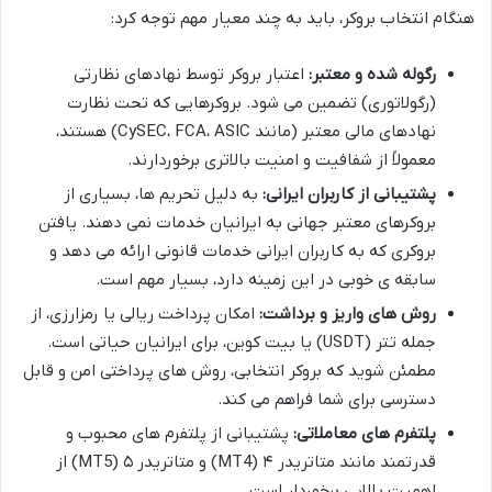
هنگام انتخاب بروکر، باید به چند معیار مهم توجه کرد:
رگوله شده و معتبر:
اعتبار بروکر توسط نهادهای نظارتی
(رگولاتوری) تضمین می شود. بروکرهایی که تحت نظارت
نهادهای مالی معتبر (مانند CySEC، FCA، ASIC) هستند،
معمولاً از شفافیت و امنیت بالاتری برخوردارند.
پشتیبانی از کاربران ایرانی:
به دلیل تحریم ها، بسیاری از
بروکرهای معتبر جهانی به ایرانیان خدمات نمی دهند. یافتن
بروکری که به کاربران ایرانی خدمات قانونی ارائه می دهد و
سابقه ی خوبی در این زمینه دارد، بسیار مهم است.
روش های واریز و برداشت:
امکان پرداخت ریالی یا رمزارزی، از
جمله تتر (USDT) یا بیت کوین، برای ایرانیان حیاتی است.
مطمئن شوید که بروکر انتخابی، روش های پرداختی امن و قابل
دسترسی برای شما فراهم می کند.
پلتفرم های معاملاتی:
پشتیبانی از پلتفرم های محبوب و
قدرتمند مانند متاتریدر ۴ (MT4) و متاتریدر ۵ (MT5) از
اهمیت بالایی برخوردار است.