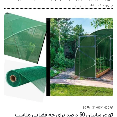
چری، جک و هایما را بر آن…
10
31/03/1405
توری سایبان 50 درصد برای چه فضایی مناسب