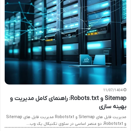
11/07/1404
Sitemap و Robots.txt: راهنمای کامل مدیریت و
بهینه سازی
مدیریت فایل های Sitemap و Robotstxt مدیریت فایل های Sitemap
و Robotstxt، دو عنصر اساسی در سئوی تکنیکال یک وب…