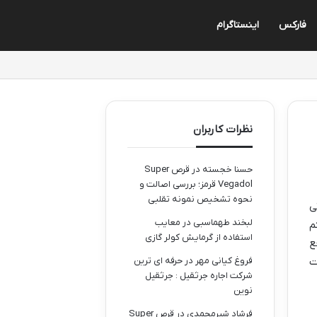
فارکس
اینستاگرام
نظرات کاربران
حسنا خجسته
در
قرص Super
Vegadol قرمز؛ بررسی اصالت و
نحوه تشخیص نمونه تقلبی
ی
لبخند طهماسبی
در
معایب
م
استفاده از گرمایش کولر گازی
ع
ت
فروغ کیانی مهر
در
حرفه ای ترین
شرکت اجاره جرثقیل : جرثقیل
نوین
فرشاد شیرمحمدی
در
قرص Super