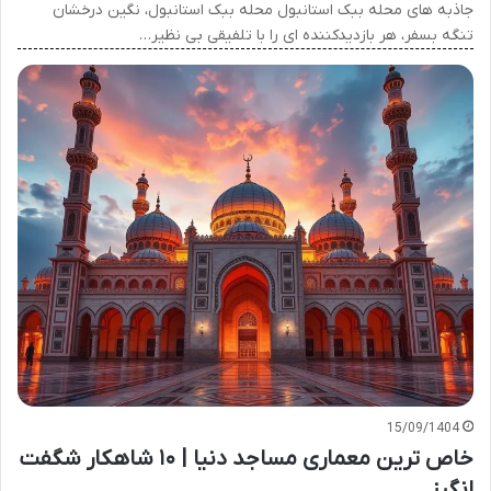
جاذبه های محله ببک استانبول محله ببک استانبول، نگین درخشان
تنگه بسفر، هر بازدیدکننده ای را با تلفیقی بی نظیر…
15/09/1404
خاص ترین معماری مساجد دنیا | ۱۰ شاهکار شگفت
انگیز