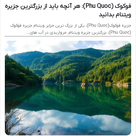
فوکوک (Phu Quoc): هر آنچه باید از بزرگترین جزیره
ویتنام بدانید
جزیره فوکوک(Phu Quoc)، یکی از بزرگ ترین جزایر ویتنام جزیره فوکوک
(Phu Quoc)، بزرگترین جزیره ویتنام، مرواریدی در آب های…