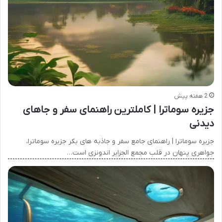
2 هفته پیش
جزیره سوماترا | کاملترین راهنمای سفر و جاهای
دیدنی
جزیره سوماترا | راهنمای جامع سفر و جاذبه های بکر جزیره سوماترا،
جواهری پنهان در قلب مجمع الجزایر اندونزی است…