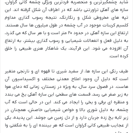
شاید چشمگیرترین و منحصربه فردترین ویژگی چشمه کانی گراوان،
سازه های آهکی تراورتنی باشد که در اطراف آن شکل گرفته اند. این
تپه های مخروطی شکل و رنگارنگ، نتیجه رسوب گذاری مداوم
کلسیم کربنات موجود در آب چشمه در طول میلیون ها سال هستند.
ارتفاع این سازه آهکی در حدود ۲۰ متر است و با هر سال که می گذرد،
به دلیل فعل و انفعالات شیمیایی و رسوب گذاری بیشتر، به ارتفاع
آن افزوده می شود. این فرآیند، یک شاهکار هنری طبیعی را خلق
کرده است.
طیف رنگی این سازه ها، از سفید شیری تا قهوه ای و نارنجی متغیر
است که دلیل آن وجود املاح معدنی مختلف و اکسیداسیون آن
هاست. در فصول سرد سال، به ویژه در زمستان، زمانی که دمای هوا
به زیر صفر می رسد، قسمت های سطحی این سازه آهکی یخ می بندد
و منظره ای برفی و یخی را ایجاد می کند. این در حالی است که آب
چشمه، به دلیل شوری بالا و خواص شیمیایی خاصش، همچنان در
زیر لایه یخ زده جریان دارد و از دل زمین می جوشد. این پدیده، یکی
از عجایب طبیعی کانی گراوان است که هر بیننده ای را به شگفتی وا