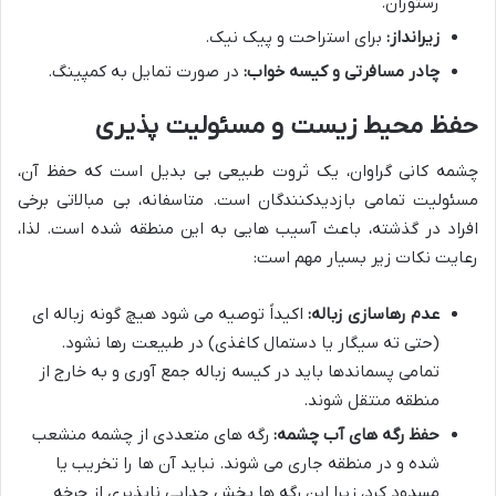
رستوران.
زیرانداز:
برای استراحت و پیک نیک.
چادر مسافرتی و کیسه خواب:
در صورت تمایل به کمپینگ.
حفظ محیط زیست و مسئولیت پذیری
چشمه کانی گراوان، یک ثروت طبیعی بی بدیل است که حفظ آن،
مسئولیت تمامی بازدیدکنندگان است. متاسفانه، بی مبالاتی برخی
افراد در گذشته، باعث آسیب هایی به این منطقه شده است. لذا،
رعایت نکات زیر بسیار مهم است:
عدم رهاسازی زباله:
اکیداً توصیه می شود هیچ گونه زباله ای
(حتی ته سیگار یا دستمال کاغذی) در طبیعت رها نشود.
تمامی پسماندها باید در کیسه زباله جمع آوری و به خارج از
منطقه منتقل شوند.
حفظ رگه های آب چشمه:
رگه های متعددی از چشمه منشعب
شده و در منطقه جاری می شوند. نباید آن ها را تخریب یا
مسدود کرد، زیرا این رگه ها بخش جدایی ناپذیری از چرخه