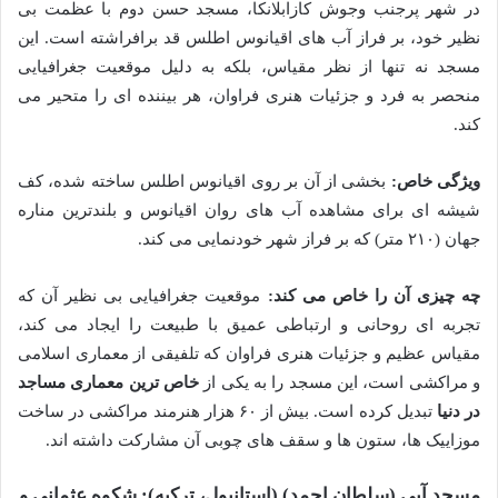
در شهر پرجنب وجوش کازابلانکا، مسجد حسن دوم با عظمت بی
نظیر خود، بر فراز آب های اقیانوس اطلس قد برافراشته است. این
مسجد نه تنها از نظر مقیاس، بلکه به دلیل موقعیت جغرافیایی
منحصر به فرد و جزئیات هنری فراوان، هر بیننده ای را متحیر می
کند.
ویژگی خاص:
بخشی از آن بر روی اقیانوس اطلس ساخته شده، کف
شیشه ای برای مشاهده آب های روان اقیانوس و بلندترین مناره
جهان (۲۱۰ متر) که بر فراز شهر خودنمایی می کند.
چه چیزی آن را خاص می کند:
موقعیت جغرافیایی بی نظیر آن که
تجربه ای روحانی و ارتباطی عمیق با طبیعت را ایجاد می کند،
مقیاس عظیم و جزئیات هنری فراوان که تلفیقی از معماری اسلامی
و مراکشی است، این مسجد را به یکی از
خاص ترین معماری مساجد
در دنیا
تبدیل کرده است. بیش از ۶۰ هزار هنرمند مراکشی در ساخت
موزاییک ها، ستون ها و سقف های چوبی آن مشارکت داشته اند.
مسجد آبی (سلطان احمد) (استانبول، ترکیه): شکوه عثمانی و