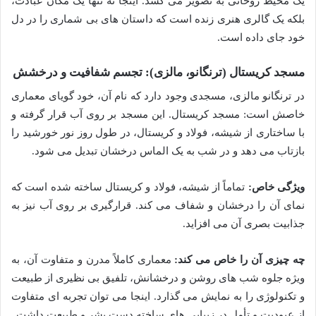
یک محیط روحانی به تصویر می کشد. اینجا نه تنها یک مکان عبادت،
بلکه یک گالری هنری زنده است که داستان های بی شماری را در دل
خود جای داده است.
مسجد کریستال (ترنگانو، مالزی): تجسم شفافیت و درخشش
در ترنگانو مالزی، مسجدی وجود دارد که نام آن، خود گویای معماری
خاصش است: مسجد کریستال. این مسجد بر روی آب قرار گرفته و
با ساختاری از شیشه، فولاد و کریستال، در طول روز نور خورشید را
بازتاب می دهد و در شب به یک الماس درخشان تبدیل می شود.
ویژگی خاص:
تماماً از شیشه، فولاد و کریستال ساخته شده است که
نمای آن را درخشان و شفاف می کند. قرارگیری بر روی آب نیز به
جذابیت بصری آن می افزاید.
چه چیزی آن را خاص می کند:
معماری کاملاً مدرن و متفاوت آن، به
ویژه جلوه شب های روشن و درخشانش، تلفیق بی نظیری از طبیعت
و تکنولوژی را به نمایش می گذارد. اینجا می توان تجربه ای متفاوت
از عبودیت و تأمل در زیبایی های ساخته دست بشر و طبیعت داشت.