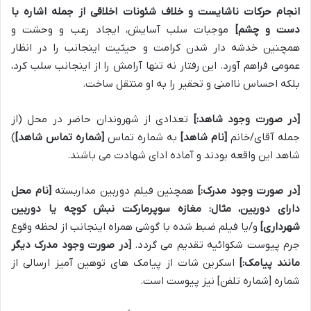
انجام حرکات ناشایست و خلاف شئونات اخلاقی از جمله اشاره با
دست و چشم]
موجبات سلب آسایش، ایجاد رعب و وحشت و
همچنین خدشه دار شدن کرامت و حیثیت اینجانب را در انظار
عمومی فراهم آورد. این رفتار نه تنها آرامش را از اینجانب سلب کرد،
بلکه احساس ناامنی و تحقیر را به او منتقل ساخت.
[در صورت وجود شاهد:]
تعدادی از شهروندان حاضر در محل (از
جمله آقای/خانم
[نام شاهد]
به شماره تماس
[شماره تماس شاهد]
)
شاهد این واقعه بودند و آماده ادای شهادت می باشند.
[در صورت وجود مدرک:]
همچنین فیلم دوربین مداربسته
[نام محل
دارای دوربین، مثال: مغازه سوپرمارکت نبش کوچه یا دوربین
شهرداری]
و/یا فیلم ضبط شده با گوشی همراه اینجانب از لحظه وقوع
جرم پیوست شکوائیه تقدیم می گردد.
[در صورت وجود مدرک دیگر
مانند پیامک:]
اسکرین شات از پیامک های توهین آمیز ارسالی از
شماره [شماره تلفن] نیز پیوست است.