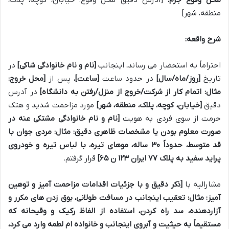
منطقه، شهر]
شرح واقعه:
احتراماً به استحضار می رساند، اینجانب
[نام و نام خانوادگی شاکی]
در
تاریخ
[روز/ماه/سال]
در حدود ساعت
[ساعت]
، پس از
[محل خروج:
مثال: اتمام کار از شرکت/خروج از منزل/رفتن به دانشگاه]
در آدرس
دقیق
[خیابان، کوچه، پلاک، منطقه، شهر]
مورد مزاحمت شدید و هتک
حرمت از سوی فردی به هویت
[نام و نام خانوادگی مشتکی عنه در
صورت معلوم بودن یا مشخصات ظاهری دقیق: مثال: مردی جوان با
قد متوسط، حدوداً ۳۰ ساله، موهای تیره، با لباس تیره و خودروی
پراید سفید به پلاک ۷۷ ایران ۱۲۳ ن ۶۵]
قرار گرفتم.
مشارالیه با
[ذکر دقیق و با جزئیات اقدامات مزاحمت آمیز و توهین
آمیز: مثال: تعقیب اینجانب در مسافت طولانی، بوق زدن های مکرر و
آزاردهنده، سد راه کردن، استفاده از الفاظ رکیک و وقیحانه که
مستقیماً به حیثیت و آبروی اینجانب و خانواده ام لطمه وارد می کرد،