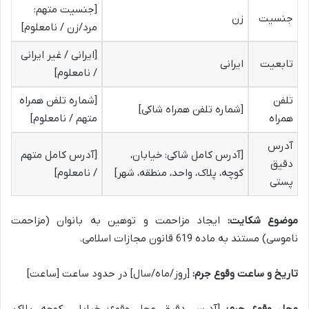
[جنسیت متهم:
جنسیت
زن
مرد/زن / نامعلوم]
[ایرانی / غیر ایرانی
تابعیت
ایرانی
/ نامعلوم]
تلفن
[شماره تلفن همراه
[شماره تلفن همراه شاکی]
همراه
متهم / نامعلوم]
آدرس
[آدرس کامل شاکی: خیابان،
[آدرس کامل متهم
دقیق
کوچه، پلاک، واحد، منطقه، شهر]
/ نامعلوم]
پستی
موضوع شکایت:
ایجاد مزاحمت و توهین به بانوان (مزاحمت
ناموسی) مستند به ماده 619 قانون مجازات اسلامی.
تاریخ و ساعت وقوع جرم:
[روز/ماه/سال] در حدود ساعت [ساعت]
محل وقوع جرم:
[آدرس دقیق محل وقوع: خیابان، کوچه، پلاک،