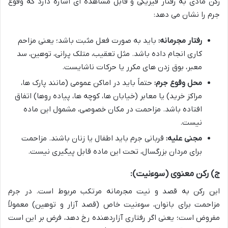
رکن مادی به رفتار فیزیکی و قابل مشاهده ای اشاره دارد که وقوع
جرم را نشان می دهد:
رفتار مجرمانه:
باید به صورت فعل مثبت باشد؛ یعنی مزاحم
کاری انجام داده باشد. مثل تعقیب، متلک پرانی، توهین، سد
معبر، بوق زدن های مکرر یا حرکات ناشایست.
محل وقوع جرم:
حتماً باید در اماکن عمومی (مانند پارک ها،
مراکز خرید) یا معابر (خیابان ها، کوچه ها، پیاده روها) اتفاق
افتاده باشد. مزاحمت در مکان خصوصی، مشمول این ماده
نیست.
مجنی علیه:
قربانی جرم باید اطفال یا زنان باشند. مزاحمت
برای مردان بزرگسال، تحت این ماده قابل پیگیری نیست.
ج) رکن معنوی (سوءنیت):
این رکن به قصد و نیت مجرمانه مرتکب مربوط است. در جرم
مزاحمت برای بانوان، سوءنیت خاص (قصد آزار و توهین) معمولاً
مفروض است؛ یعنی اگر رفتاری آزاردهنده رخ دهد، فرض بر این است