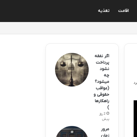
اقامت
تغذیه
اگر نفقه
پرداخت
نشود
چه
میشود؟
(عواقب
حقوقی و
راهکارها
)
2 روز
پیش
مرور
زمان