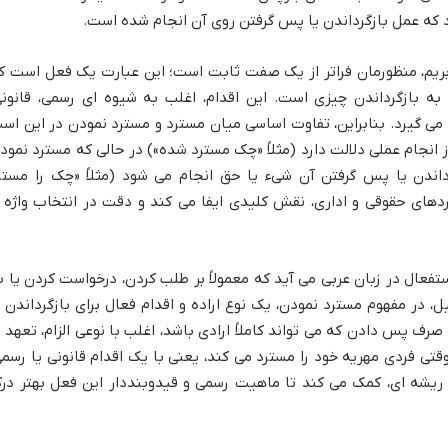
د که عمل بازگرداندن یا پس گرفتن روی آن انجام شده است.
 بریم، منظورمان فراتر از یک صفت ثابت است؛ این عبارت یک فعل است ک
به بازگرداندن چیزی است. این اقدام، اغلب به شیوه ای رسمی، قانونی
ی گیرد. بنابراین، تفاوت اساسی میان مسترد و مسترد نمودن در این اس
جام عملی دلالت دارد (مثلاً «چک مسترد شده») در حالی که مسترد نمود
رداندن یا پس گرفتن آن شیء یا حق انجام می شود (مثلاً «چک را مستر
بردهای حقوقی و اداری، نقش کلیدی ایفا می کند و دقت در انتخاب واژه ر
تفعال در زبان عربی می آید که معمولاً بر طلب کردن، درخواست کردن یا ب
 در مفهوم مسترد نمودن، یک نوع اراده و اقدام فعال برای بازگرداندن ی
رف پس دادن که می تواند کاملاً ارادی باشد، اغلب با نوعی الزام، تعهد ی
قتی فردی مهریه خود را مسترد می کند، یعنی با یک اقدام قانونی یا رسمی
ن ریشه ای، کمک می کند تا ماهیت رسمی و قیدوبنددار این فعل بهتر در