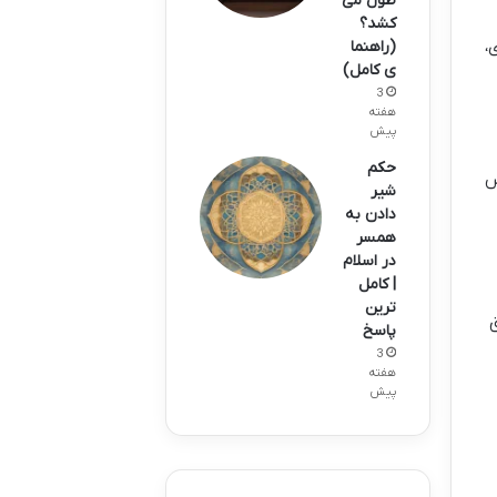
طول می
کشد؟
،
(راهنما
ی کامل)
3
هفته
پیش
حکم
س
شیر
دادن به
همسر
در اسلام
| کامل
ترین
ق
پاسخ
3
هفته
پیش