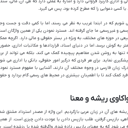
 و اداری کاربرد فراوانی دارد و اشاره به عملی دارد که طی آن، مالی، سند
 یا کسی دعوایی را که مطرح کرده بود، پس می گیرد.
 می شویم که در ابتدا غریب به نظر می رسند، اما با کمی دقت و جست وجو
سمی و غیررسمی ما جای گرفته اند. مسترد نمودن یکی از همین واژگان است
یعی در حوزه های مختلف، به ویژه در بستر حقوقی و مالی دارد. اگرچه ممک
 به گوش برسد، اما در دنیای اسناد، قراردادها و مکاتبات اداری، حضور
ه تنها به روشن شدن مفاهیم پیچیده کمک می کند، بلکه می تواند از برو
گیری نماید. برای هر فردی که درگیر امور حقوقی، بانکی یا اداری می شود
درک زبان فارسی در وجوه مختلف آن دارند، آشنایی با مفهوم مسترد نمود
رد کمک کند تا با اطمینان بیشتری در محیط های رسمی گام بردارد و حقو
کاوی ریشه و معنا
ریشه های آن در زبان عربی بازگردیم. این واژه از مصدر استرداد مشتق شد
اهی، بازپس گرفتن، طلب بازپس دادن یا عودت دادن چیزی است. از همی
می شود که به معنای بازپس داده شده، واگرفته شده یا ردشده است. ب