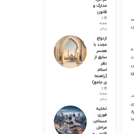
مدارک و
قانون
ی
2
هفته
ن
پیش
ازدواج
مجدد با
ه
همسر
ت
سابق از
نظر
ن
اسلام
ن
(راهنما
ی جامع)
2
هفته
،
پیش
ی
تخلیه
د
فوری
ا
مستاجر:
مراحل
قانونی و