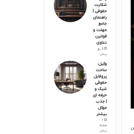
شکایت
حقوقی |
راهنمای
جامع
مهلت و
قوانین
دعاوی
3 روز
پیش
وکیل:
ساخت
پروفایل
حقوقی
شیک و
حرفه ای
| جذب
موکل
بیشتر
1
هفته
ص
پیش