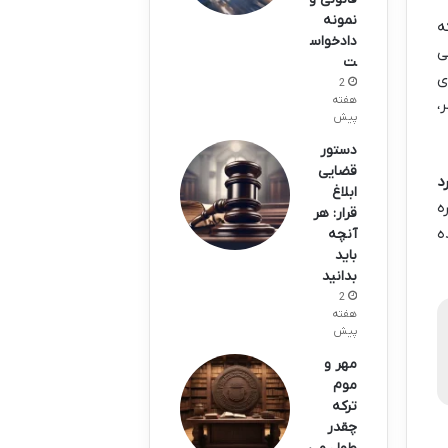
نمونه
ه
دادخواس
ی
ت
ی
2
هفته
،
پیش
دستور
قضایی
د
ابلاغ
ه
قرار: هر
ه
آنچه
باید
بدانید
2
هفته
پیش
مهر و
موم
ترکه
چقدر