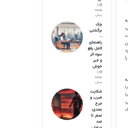
2
هفته
پیش
ه
چک
،
برگشتی
ت
–
راهنمای
ن
کامل رفع
د
سوء اثر
ا
و خبر
خوش
2
هفته
ه
پیش
ا
شکایت
ا
ضرب و
،
جرح
ک
عمدی:
صفر تا
صد
مراحل،