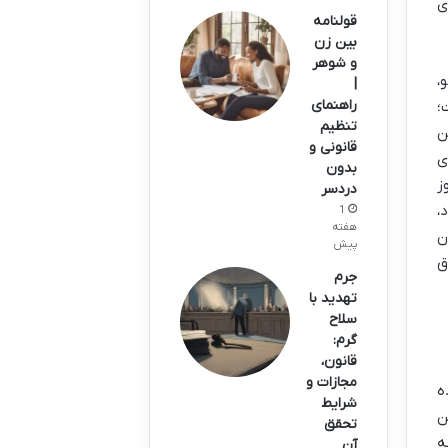
ی
قولنامه
بین زن
و شوهر
،
|
راهنمای
؛
تنظیم
ن
قانونی و
ی
بدون
ز
دردسر
،
1
هفته
ن
پیش
ق
جرم
تهدید با
سلاح
گرم:
قانون،
مجازات و
ه
شرایط
ن
تحقق
ه
آن