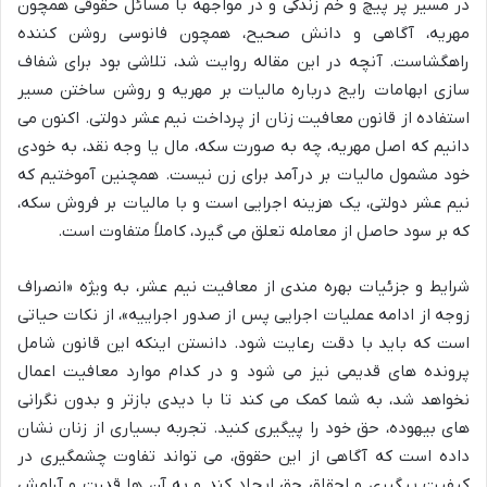
در مسیر پر پیچ و خم زندگی و در مواجهه با مسائل حقوقی همچون
مهریه، آگاهی و دانش صحیح، همچون فانوسی روشن کننده
راهگشاست. آنچه در این مقاله روایت شد، تلاشی بود برای شفاف
سازی ابهامات رایج درباره مالیات بر مهریه و روشن ساختن مسیر
استفاده از قانون معافیت زنان از پرداخت نیم عشر دولتی. اکنون می
دانیم که اصل مهریه، چه به صورت سکه، مال یا وجه نقد، به خودی
خود مشمول مالیات بر درآمد برای زن نیست. همچنین آموختیم که
نیم عشر دولتی، یک هزینه اجرایی است و با مالیات بر فروش سکه،
که بر سود حاصل از معامله تعلق می گیرد، کاملاً متفاوت است.
شرایط و جزئیات بهره مندی از معافیت نیم عشر، به ویژه «انصراف
زوجه از ادامه عملیات اجرایی پس از صدور اجراییه»، از نکات حیاتی
است که باید با دقت رعایت شود. دانستن اینکه این قانون شامل
پرونده های قدیمی نیز می شود و در کدام موارد معافیت اعمال
نخواهد شد، به شما کمک می کند تا با دیدی بازتر و بدون نگرانی
های بیهوده، حق خود را پیگیری کنید. تجربه بسیاری از زنان نشان
داده است که آگاهی از این حقوق، می تواند تفاوت چشمگیری در
کیفیت پیگیری و احقاق حق ایجاد کند و به آن ها قدرت و آرامش