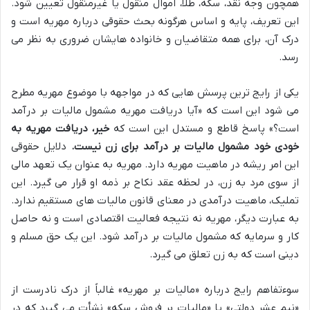
همچون وجه نقد، سکه، طلا، اموال منقول یا غیرمنقول تعیین شود.
این تعریف، پایه و اساس هرگونه بحث حقوقی درباره مهریه است و
درک آن، برای همه متقاضیان و خانواده هایشان ضروری به نظر می
رسد.
یکی از رایج ترین پرسش هایی که در مواجهه با موضوع مهریه مطرح
می شود این است که «آیا دریافت مهریه مشمول مالیات بر درآمد
است؟» پاسخ قاطع و مستدل این است که
خیر، دریافت مهریه به
خودی خود مشمول مالیات بر درآمد برای زن نیست.
دلایل حقوقی
این امر ریشه در ماهیت مهریه دارد. مهریه به عنوان یک تعهد مالی
از سوی مرد به زن، در لحظه عقد نکاح بر ذمه او قرار می گیرد. این
تملیک، ماهیت درآمدی در معنای قانون مالیات های مستقیم ندارد.
به عبارت دیگر، مهریه نه نتیجه فعالیت اقتصادی است و نه حاصل
کار و سرمایه که مشمول مالیات بر درآمد شود. این یک حق مسلم و
دینی است که به زن تعلق می گیرد.
سوءتفاهم رایج درباره «مالیات بر مهریه» غالباً از درک نادرست از
«نیم عشر دولتی» یا «مالیات بر فروش سکه» نشأت می گیرد که در