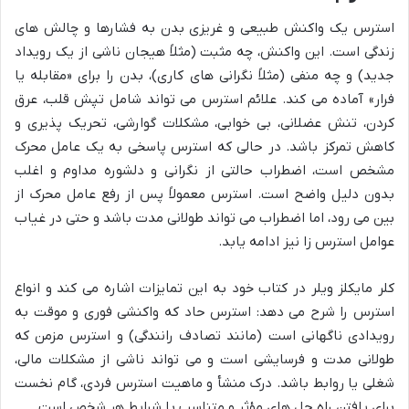
استرس یک واکنش طبیعی و غریزی بدن به فشارها و چالش های
زندگی است. این واکنش، چه مثبت (مثلاً هیجان ناشی از یک رویداد
جدید) و چه منفی (مثلاً نگرانی های کاری)، بدن را برای «مقابله یا
فرار» آماده می کند. علائم استرس می تواند شامل تپش قلب، عرق
کردن، تنش عضلانی، بی خوابی، مشکلات گوارشی، تحریک پذیری و
کاهش تمرکز باشد. در حالی که استرس پاسخی به یک عامل محرک
مشخص است، اضطراب حالتی از نگرانی و دلشوره مداوم و اغلب
بدون دلیل واضح است. استرس معمولاً پس از رفع عامل محرک از
بین می رود، اما اضطراب می تواند طولانی مدت باشد و حتی در غیاب
عوامل استرس زا نیز ادامه یابد.
کلر مایکلز ویلر در کتاب خود به این تمایزات اشاره می کند و انواع
استرس را شرح می دهد: استرس حاد که واکنشی فوری و موقت به
رویدادی ناگهانی است (مانند تصادف رانندگی) و استرس مزمن که
طولانی مدت و فرسایشی است و می تواند ناشی از مشکلات مالی،
شغلی یا روابط باشد. درک منشأ و ماهیت استرس فردی، گام نخست
برای یافتن راه حل های مؤثر و متناسب با شرایط هر شخص است.