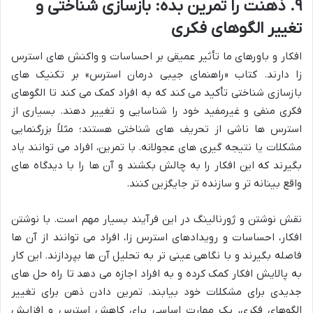
۹. ذهنت را تمرین بده: بازسازی شناختی و
تغییر الگوهای فکری
افکار و باورهای ما تأثیر عمیقی بر احساسات و واکنش های استرس
زا دارند. کتاب «راهنمای جیبی درمان استرس» بر تکنیک های
بازسازی شناختی تأکید می کند که به افراد کمک می کند تا الگوهای
فکری منفی و غیرمفید خود را شناسایی و تغییر دهند. بسیاری از
استرس ها ناشی از تحریف های شناختی هستند؛ مثلاً بزرگنمایی
مشکلات یا نتیجه گیری های عجولانه. با تمرین، افراد می توانند یاد
بگیرند که این افکار را به چالش بکشند و آن ها را با دیدگاه های
واقع بینانه تر و سازنده تر جایگزین کنند.
نقش نوشتن و ژورنالینگ در این فرآیند بسیار مهم است. با نوشتن
افکار، احساسات و رویدادهای استرس زا، افراد می توانند از آن ها
فاصله بگیرند و با نگاهی عینی تر به تحلیل آن ها بپردازند. این کار
به پالایش افکار کمک کرده و به افراد اجازه می دهد تا راه حل های
جدیدی برای مشکلات خود بیابند. تمرین دادن ذهن برای تغییر
الگوهای فکری، یک مهارت اساسی برای کاهش استرس و افزایش