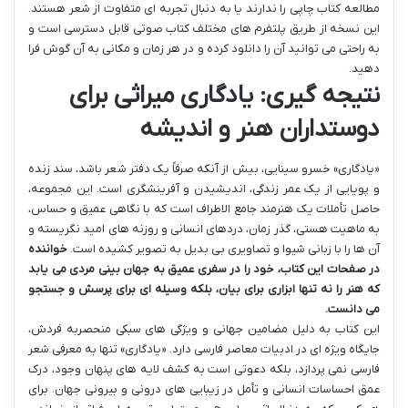
مطالعه کتاب چاپی را ندارند یا به دنبال تجربه ای متفاوت از شعر هستند.
این نسخه از طریق پلتفرم های مختلف کتاب صوتی قابل دسترسی است و
به راحتی می توانید آن را دانلود کرده و در هر زمان و مکانی به آن گوش فرا
دهید.
نتیجه گیری: یادگاری میراثی برای
دوستداران هنر و اندیشه
«یادگاری» خسرو سینایی، بیش از آنکه صرفاً یک دفتر شعر باشد، سند زنده
و پویایی از یک عمر زندگی، اندیشیدن و آفرینشگری است. این مجموعه،
حاصل تأملات یک هنرمند جامع الاطراف است که با نگاهی عمیق و حساس،
به ماهیت هستی، گذر زمان، دردهای انسانی و روزنه های امید نگریسته و
آن ها را با زبانی شیوا و تصاویری بی بدیل به تصویر کشیده است.
خواننده
در صفحات این کتاب، خود را در سفری عمیق به جهان بینی مردی می یابد
که هنر را نه تنها ابزاری برای بیان، بلکه وسیله ای برای پرسش و جستجو
می دانست.
این کتاب به دلیل مضامین جهانی و ویژگی های سبکی منحصربه فردش،
جایگاه ویژه ای در ادبیات معاصر فارسی دارد. «یادگاری» تنها به معرفی شعر
فارسی نمی پردازد، بلکه دعوتی است به کشف لایه های پنهان وجود، درک
عمق احساسات انسانی و تأمل در زیبایی های درونی و بیرونی جهان. برای