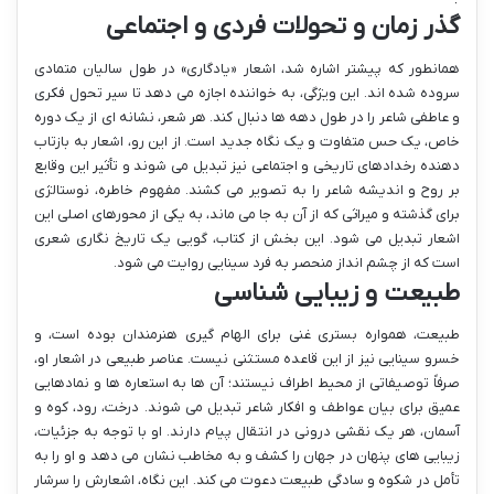
گذر زمان و تحولات فردی و اجتماعی
همانطور که پیشتر اشاره شد، اشعار «یادگاری» در طول سالیان متمادی
سروده شده اند. این ویژگی، به خواننده اجازه می دهد تا سیر تحول فکری
و عاطفی شاعر را در طول دهه ها دنبال کند. هر شعر، نشانه ای از یک دوره
خاص، یک حس متفاوت و یک نگاه جدید است. از این رو، اشعار به بازتاب
دهنده رخدادهای تاریخی و اجتماعی نیز تبدیل می شوند و تأثیر این وقایع
بر روح و اندیشه شاعر را به تصویر می کشند. مفهوم خاطره، نوستالژی
برای گذشته و میراثی که از آن به جا می ماند، به یکی از محورهای اصلی این
اشعار تبدیل می شود. این بخش از کتاب، گویی یک تاریخ نگاری شعری
است که از چشم انداز منحصر به فرد سینایی روایت می شود.
طبیعت و زیبایی شناسی
طبیعت، همواره بستری غنی برای الهام گیری هنرمندان بوده است، و
خسرو سینایی نیز از این قاعده مستثنی نیست. عناصر طبیعی در اشعار او،
صرفاً توصیفاتی از محیط اطراف نیستند؛ آن ها به استعاره ها و نمادهایی
عمیق برای بیان عواطف و افکار شاعر تبدیل می شوند. درخت، رود، کوه و
آسمان، هر یک نقشی درونی در انتقال پیام دارند. او با توجه به جزئیات،
زیبایی های پنهان در جهان را کشف و به مخاطب نشان می دهد و او را به
تأمل در شکوه و سادگی طبیعت دعوت می کند. این نگاه، اشعارش را سرشار