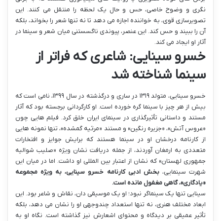
نگری و وضوح خاصی، حس و حال یک لحظه را منتقل می کنند. این
تصویرسازی قوی، به خواننده اجازه می دهد تا نه تنها شعر را بخواند، بلکه
آن را ببیند و حس کند. این عنصر، پیوندی ناگسستنی میان شعر و سینما در
آثار او ایجاد می کند.
خسرو سینایی: شاعری که فراتر از
سینما شناخته شد
خسرو سینایی، متولد ۱۳۱۹ در ساری و درگذشته در سال ۱۳۹۹، نامی است که
بیش از هر چیز با سینما گره خورده است. او کارگردانی برجسته بود که آثار
مستند و داستانی تأثیرگذاری در سینمای ایران خلق کرد. فیلم هایی چون
«عروس آتش»، «جزیره رنگین» و مستند «مرثیه گمشده»، تنها نمونه هایی
از کارنامه درخشان او در سینما هستند که برایش جوایز و افتخارات
متعددی به ارمغان آوردند، از جمله دریافت نشان ویژه «صلیب شوالیه
جمهوری لهستان» که نشان از اعتبار بین المللی او داشت. اما در میان این
شهرت سینمایی،
بخش ادبی کارنامه خسرو سینایی، به ویژه مجموعه
«یادگاری»، گاهی مغفول مانده است.
سینایی تنها یک سینماگر نبود؛ او یک موسیقی دان، نقاش و شاعر بود. این
ابعاد مختلف هنری، نه تنها استعداد چندوجهی او را نشان می دهد، بلکه
تأثیر عمیقی بر دیدگاه و محتوای اشعارش نیز گذاشته است. نگاه او به