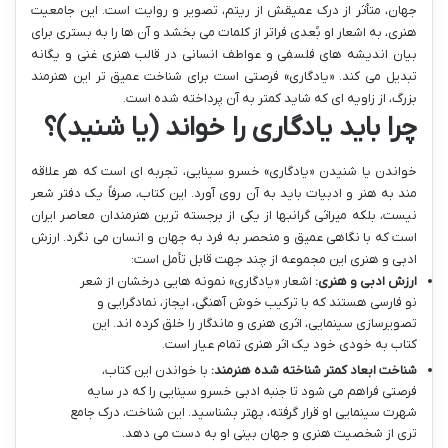
جهان، متأثر از درک عمیقش از ریتم، تصویر و روایت است. این جامعیت
هنری، به اشعار او بُعدی فراتر از کلمات می بخشد و آن ها را به بستری برای
بیان اندیشه های فلسفی و عواطف انسانی در قالب هنری غنی و یگانه
تبدیل می کند. «یادگاری» فرصتی است برای شناخت عمیق تر این هنرمند
بزرگ، از زاویه ای که شاید کمتر به آن پرداخته شده است.
چرا باید یادگاری را خواند (یا شنید)؟
خواندن یا شنیدن «یادگاری» خسرو سینایی، تجربه ای است که هر علاقه
مند به هنر و ادبیات باید به آن روی آورد. این کتاب، صرفاً یک دفتر شعر
نیست، بلکه میراثی گرانبها از یکی از برجسته ترین هنرمندان معاصر ایران
است که با نگاهی عمیق و منحصر به فرد به جهان و انسان می نگرد. ارزش
ادبی و هنری این مجموعه از چند جهت قابل تأمل است:
ارزش ادبی و هنری:
اشعار «یادگاری» نمونه هایی درخشان از شعر
نو فارسی هستند که با ترکیب خوش آهنگی، ایجاز، نمادگرایی و
تصویرسازی سینمایی، اثری هنری و ماندگار را خلق کرده اند. این
کتاب به خودی خود یک اثر هنری تمام عیار است.
شناخت ابعاد کمتر شناخته شده هنرمند:
با خواندن این کتاب،
فرصتی فراهم می شود تا جنبه ادبی خسرو سینایی را که در سایه
شهرت سینمایی او قرار گرفته، بهتر بشناسید. این شناخت، درک جامع
تری از شخصیت هنری و جهان بینی او به دست می دهد.