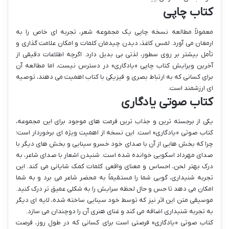
کتاب چاپی
معمولاً مطالعه نسخه چاپی یک مجموعه شعر، تجربه ای خاص را به
ارمغان می آورد. لمس کاغذ، دیدن چیدمان کلمات و امکان علامت گذاری و
تأمل بیشتر بر روی سطور، لذتی بی بدیل دارد. اگرچه اطلاعات دقیقی از
آخرین ویرایش کتاب چاپی «یادگاری» در دسترس نیست، اما مطالعه آن
برای کسانی که به ارتباط بصری و فیزیکی با کتاب اهمیت می دهند، توصیه
ای ارزشمند است.
کتاب صوتی یادگاری
یکی از برجسته ترین و جذاب ترین فرمت های موجود برای این مجموعه،
کتاب صوتی «یادگاری» است. این نسخه از اهمیت ویژه ای برخوردار است؛
چرا که بخش هایی از آن با صدای خود خسرو سینایی و بخش های دیگر با
صدای مهرداد اسکویی خوانده شده است. شنیدن اشعار با صدای شاعر، به
درک بهتر لحن، احساس و معنای واقعی کلمات کمک شایانی می کند. این
تجربه شنیداری، گویی شما را مستقیماً به محضر شاعر می برد و به شما
امکان می دهد تا حس و حال لحظه سرایش را به شکلی عمیق تر درک کنید.
موسیقی متن این اثر نیز که توسط خود سینایی ساخته شده، لایه ای دیگر
به تجربه شنیداری اضافه می کند و غنای هنری آن را دوچندان می سازد.
کتاب صوتی «یادگاری» فرصتی است برای کسانی که در طول روز، فرصت