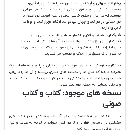
پیام های جهانی و فرامکانی:
مضامین مطرح شده در «یادگاری»
همچون هستی، زمان، عشق، تنهایی، امید و درد، مفاهیمی جهانی
هستند که به زمان و مکان خاصی محدود نمی شوند. این اشعار با
هر انسانی در هر کجای جهان می توانند ارتباط برقرار کنند و او را به
تأمل وا دارند.
تأثیرگذاری عاطفی و فکری:
اشعار سینایی قابلیت عمیقی برای
تأثیرگذاری بر روح و ذهن خواننده دارند. آن ها نه تنها احساسات را
برمی انگیزند، بلکه به فکر و تأمل نیز دعوت می کنند و دریچه ای نو
به سوی درک عمیق تر از زندگی و هستی می گشایند.
«یادگاری» فرصتی است برای غرق شدن در دنیای واژگان و احساسات یک
هنرمند نابغه که سال ها با دغدغه های بشری زیسته و آن ها را با زبانی
شیوا بیان کرده است. خواننده می تواند در هر شعر، تکه ای از خود را بیابد
و با نگاه سینایی به زندگی، هم سفر شود.
نسخه های موجود: کتاب و کتاب
صوتی
برای علاقه مندان به مطالعه و شنیدن آثار ادبی، «یادگاری» در فرمت های
مختلفی در دسترس قرار دارد تا هر کس بتواند با توجه به علاقه و نیاز
خود، به آن دسترسی پیدا کند.