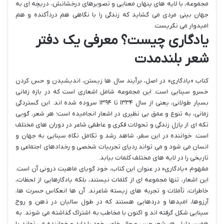
مجموعه، با لایه های پنهان معنایی و تصویرهای درخشانش، دریچه ای به
جهان بینی مردی می گشاید که زندگی را با نگاهی هم دردآکنده و هم
امیدوار می نگریست.
یادگاری چیست؟ معرفی یک دفتر
شعر بلندمدت
کتاب «یادگاری» در اصل، برآیند سال ها زیستن، اندیشیدن و حس کردن
خسرو سینایی است. این مجموعه شامل اشعاری است که در بازه زمانی
بسیار طولانی، یعنی از سال ۱۳۳۴ تا ۱۳۹۴ سروده شده اند. این گستردگی
زمانی، به تنوع و عمق بی نظیری در اشعار انجامیده است؛ هر شعر، گویی
تکه ای از پازل زندگی و تحولات فکری و عاطفی شاعر در دوران های مختلف
است. خواننده در این سفر، شاهد رشد و تکامل نگاه سینایی به جهان و
انسان می شود و می تواند ردپای تجربیات شخصی و رخدادهای اجتماعی و
تاریخی را در لایه های مختلف کلمات بیابد.
مفهوم «یادگاری» در عنوان این کتاب، خود گویای ماهیت درونی آن است.
این اشعار، تنها مجموعه ای از کلمات نیستند، بلکه یادگارهایی از لحظات،
خاطرات، تأملات و تجربه های زیسته شاعرند. آن ها انعکاس حسرت ها،
آرزوها، امیدها و دردهایی هستند که در طول سالیان در ذهن و روح
سینایی شکل گرفته اند و اکنون با مخاطب به اشتراک گذاشته می شوند. به
همین دلیل، هر شعر حس و حال خاص خود را دارد و خواننده می تواند با