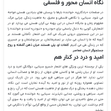
نگاه انسان محور و فلسفی
در صفحات «یادگاری»، خواننده بارها با پرسش های بنیادین هستی مواجه
می شود. سینایی، با نگاهی فلسفی و عمیق، به ماهیت زندگی، چرایی مرگ،
مفهوم زمان و جایگاه انسان در این پهنه بی کران هستی می پردازد. او در
اشعارش، گویی به دنبال پاسخی برای «بودن» و «نبودن» است و خواننده را
نیز در این جستجوی درونی شریک می کند. این اشعار، تأملاتی هستند بر
آنچه که ما را انسان می سازد، بر تصمیماتمان، بر سرنوشتمان و بر مسیری
که در زندگی طی می کنیم.
کلمات او، پلی هستند میان ذهن آشفته و روح
جستجوگر انسان معاصر.
امید و درد در کنار هم
یکی از برجسته ترین ویژگی های اشعار خسرو سینایی، دوگانگی امید و درد
است. او از بیان زشتی ها و کاستی های جهان، از رنج ها و مصائب انسانی
ابایی ندارد. اما هرگز در این سیاهی فرو نمی رود. در دل تاریک ترین
تصاویر، همواره روزنه ای از نور و امید به آینده نمایان است. این نگاه،
نشان دهنده پختگی و درک عمیق او از ماهیت هستی است که در آن، رنج و
امید، سیاهی و روشنی، جدایی ناپذیرند. سینایی به خواننده می آموزد که
حتی در عمق ناامیدی نیز می توان بارقه ای از امید را یافت و به سوی آن
گام برداشت. این توازن، به اشعارش حسی از واقع گرایی توأم با دلگرمی می
بخشد.