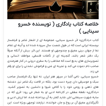
خلاصه کتاب یادگاری ( نویسنده خسرو
سینایی )
کتاب «یادگاری» اثر خسرو سینایی، مجموعه ای از اشعار شاعر و فیلمساز
برجسته ایرانی است که در طول شصت سال سروده شده اند و آینه ای تمام
نما از جهان بینی عمیق و چندوجهی او هستند. این اثر، بیش از آنکه صرفاً
یک دفتر شعر باشد، گنجینه ای از تأملات فلسفی، عواطف انسانی و
تصویرسازی های بدیع است که مخاطب را به سفری درونی در کنار هنرمندی
صاحب نام دعوت می کند و تجربه ای غنی و فراموش نشدنی را برای او رقم
می زند.
خسرو سینایی، نامی آشنا در سپهر هنر ایران، نه تنها یک فیلمساز صاحب
سبک و موسیقی دان چیره دست بود، بلکه در قامت یک شاعر نیز، دغدغه
های ذهنی و روحی خود را با کلامی شیوا و دلنشین به تصویر کشید.
«یادگاری» نقطه عطفی در کارنامه ادبی او به شمار می رود؛ اثری که در
سایه شهرت سینمایی اش شاید کمتر به آن پرداخته شده، اما ارزش ادبی و
تأثیرگذاری عمیق آن بر روح و جان خواننده، نیازمند توجهی ویژه است. این