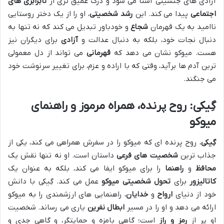
آزادی های جنسیتی آشنا می شود و درک عمیق تری از
نابرابری های
اجتماعی
پیدا می کند. این
رشد شخصیتی
، او را از یک دختر روستایی
ناامید به یک قهرمان
شجاع
و خودباور تبدیل می کند که نه تنها به
دنبال نجات خود، بلکه به دنبال عدالت و
آزادی
برای دیگران نیز
هست. میوکو نشان می دهد که
قهرمانی
می تواند از دل معمولی
ترین آدم ها برآید، وقتی که با اراده و عزم، برای تغییر سرنوشت خود
می جنگند.
گِیکی: روح پرنده،
همراه مرموز
و راهنمای
میوکو
گِیکی
، روح پرنده ای که میوکو را در سفرش همراهی می کند، یکی از
جذاب ترین
شخصیت های فرعی
داستان است. او نه تنها نقش یک
محافظ
و
راهنما
را برای میوکو ایفا می کند، بلکه به عنوان یک
کاتالیزور
برای
تحول شخصیتی میوکو
عمل می کند. گِیکی با دانش
خود از دنیای
ارواح
و
خدایان
، راهنمایی های ارزشمندی را به میوکو
ارائه می دهد و او را در مسیر
ابطال نفرین
یاری می رساند. شخصیت
او پر از
رمز و راز
است؛ گاهی بامزه و حمایتگر، و گاهی جدی و