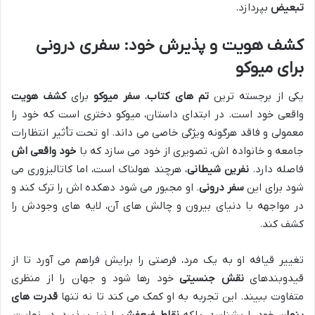
تبعیض
بپردازد.
کشف هویت
و
پذیرش خود
: سفری درونی
برای
میوکو
یکی از برجسته ترین
تم های کتاب
،
سفر میوکو
برای
کشف هویت
واقعی خود است. در ابتدای داستان، میوکو دختری است که خود را
معمولی و فاقد هرگونه ویژگی خاصی می داند. او تحت تأثیر انتظارات
جامعه و خانواده اش، تصویری از خود می سازد که با
خود واقعی اش
فاصله دارد.
نفرین شیطانی
، هرچند هولناک است، اما کاتالیزوری می
شود برای این
سفر درونی
. او مجبور می شود دهکده اش را ترک کند و
در مواجهه با دنیای بیرون و چالش های آن، لایه های وجودش را
کشف کند.
تغییر قیافه او به یک مرد، فرصتی را برایش فراهم می آورد تا از
قیدوبندهای
نقش جنسیتی
خود رها شود و جهان را از منظری
متفاوت ببیند. این تجربه به او کمک می کند تا نه تنها
قدرت های