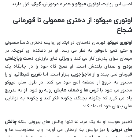
اصلی این روایت،
اوتوری میوکو
و همراه مرموزش،
گِیکی
، قرار دارند.
اوتوری میوکو: از دختری معمولی تا قهرمانی
شجاع
اوتوری میوکو
، قهرمان داستان، در ابتدای روایت دختری کاملاً معمولی
و حتی کمی ناموفق به نظر می رسد. او در دهکده ای کوچک، در
مهمان سرای پدرش کار می کند و ویژگی های بارزش،
دست وپاچلفتی
بودن
و صدای بلندش است. او هیچ گاه خود را در جایگاه یک
قهرمان نمی بیند و از
ماجراجویی
بیزار است. اما
نفرین شیطانی
، او را
مجبور به خروج از منطقه امن خود می کند. در طول سفر، میوکو
مجبور می شود با
ترس ها
و
ضعف هایش
روبه رو شود. او به تدریج
یاد می گیرد که چگونه بجنگد، چگونه فکر کند و چگونه به توانایی
های پنهان خود اعتماد کند.
تغییر هویت او به یک مرد، نه تنها چالش های بیرونی بلکه
چالش
های درونی
را نیز برایش به ارمغان می آورد؛ او با محدودیت ها و