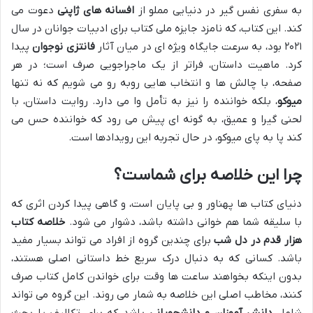
به سفری نفس گیر در دنیایی مملو از
افسانه های ژاپنی
دعوت می
کند. این کتاب، که نامزد جایزه ملی کتاب برای ادبیات جوانان در سال
۲۰۲۱ بود، به سرعت جایگاه ویژه ای در میان آثار
فانتزی نوجوان
پیدا
کرد. ماهیت داستان، فراتر از یک ماجراجویی صرف است؛ در هر
صفحه، با چالش ها و انتخاب هایی روبه رو می شویم که نه تنها
میوکو
، بلکه خواننده را نیز به تأمل وا می دارد. روایت داستان، با
لحنی گیرا و عمیق، به گونه ای پیش می رود که خواننده حس می
کند پا به پای میوکو، در حال تجربه این رویدادها است.
چرا این
خلاصه
برای شماست؟
دنیای کتاب ها پهناور و بی پایان است، و گاهی پیدا کردن اثری که
با سلیقه شما هم خوانی داشته باشد، دشوار می شود.
خلاصه کتاب
هزار قدم در دل شب
برای چندین گروه از افراد می تواند بسیار مفید
باشد. کسانی که به دنبال درک سریع خط داستانی اصلی هستند،
بدون اینکه بخواهند ساعت ها وقت برای خواندن کامل کتاب صرف
کنند، مخاطب اصلی این خلاصه به شمار می روند. این گروه می تواند
شامل
دانش آموزان و دانشجویانی
باشد که برای تکالیف یا بحث