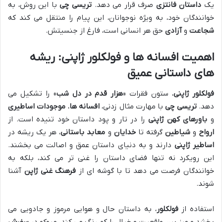
یک
داستان فانتزی
صرف قرار می دهد.
تریسی چی
با این روش، به
خوانندگان خود، به ویژه نوجوانان، این پیام را منتقل می کند که
شجاعت
و
آزادی
حق هر انسانی است، فارغ از جنسیتش.
اهمیت افسانه ها و فولکلور ژاپنی
: ریشه
های
داستانی عمیق
فولکلور ژاپنی
، ستون فقرات «
هزار قدم در دل شب
» را تشکیل می
دهد.
تریسی چی
با مهارت مثال زدنی،
افسانه ها
،
موجودات اساطیری
و
باورهای کهن ژاپنی
را در تار و پود داستان خود تنیده است. از
ارواح
و
شیاطین
گرفته تا
خدایان
و
معابد باستانی
، هر یک ریشه در
اساطیر ژاپنی
دارند و به دنیای داستان عمق و اصالت می بخشند.
این رویکرد نه تنها فضای داستان را غنی تر می کند، بلکه به
خوانندگان فرصت می دهد تا با گوشه ای از
فرهنگ غنی ژاپن
آشنا
شوند.
استفاده از
فولکلور
، به داستان حال و هوایی مرموز و جادویی می
بخشد و مرز بین واقعیت و خیال را کم رنگ می کند. میوکو در
سفرش