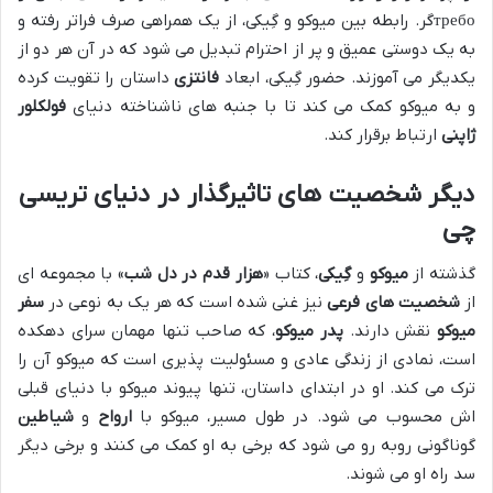
требоگر. رابطه بین میوکو و گِیکی، از یک همراهی صرف فراتر رفته و
به یک دوستی عمیق و پر از احترام تبدیل می شود که در آن هر دو از
یکدیگر می آموزند. حضور گِیکی، ابعاد
فانتزی
داستان را تقویت کرده
و به میوکو کمک می کند تا با جنبه های ناشناخته دنیای
فولکلور
ژاپنی
ارتباط برقرار کند.
دیگر شخصیت های تاثیرگذار
در دنیای
تریسی
چی
گذشته از
میوکو
و
گِیکی
، کتاب «
هزار قدم در دل شب
» با مجموعه ای
از
شخصیت های فرعی
نیز غنی شده است که هر یک به نوعی در
سفر
میوکو
نقش دارند.
پدر میوکو
، که صاحب تنها مهمان سرای دهکده
است، نمادی از زندگی عادی و مسئولیت پذیری است که میوکو آن را
ترک می کند. او در ابتدای داستان، تنها پیوند میوکو با دنیای قبلی
اش محسوب می شود. در طول مسیر، میوکو با
ارواح
و
شیاطین
گوناگونی روبه رو می شود که برخی به او کمک می کنند و برخی دیگر
سد راه او می شوند.