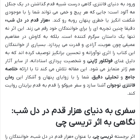
ورود به دنیای فانتزی، گاهی درست شبیه قدم گذاشتن در یک جنگل
مه آلود است؛ جایی که هر پیچ و خمی می تواند شما را با موجودی
شگفت انگیز یا خطری پنهان روبه رو کند. «
هزار قدم در دل شب
»
دقیقا چنین تجربه ای را برای خوانندگان خود رقم می زند. این اثر نه
تنها یک داستان سرگرم کننده است، بلکه به کاوش در مفاهیم
عمیقی چون هویت، آزادی و قدرت می پردازد. بسیاری از خوانندگان
این کتاب را اثری نوآورانه و تحسین برانگیز توصیف کرده اند که به
دلیل غنای
فولکلور ژاپنی
و شخصیت پردازی استادانه، از سایر آثار
هم ژانر متمایز می شود. این مقاله تلاش می کند تا با ارائه
خلاصه
جامع
و
تحلیلی دقیق
، شما را با زوایای پنهان و آشکار این
رمان
فانتزی نوجوان
آشنا سازد و سفر میوکو را قدم به قدم برایتان روایت
کند.
سفری به دنیای
هزار قدم در دل شب
:
نگاهی به اثر
تریسی چی
اثر برجسته
تریسی چی
، با عنوان «هزار قدم در دل شب»، خوانندگان را