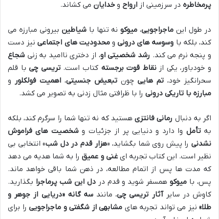
پرمخاطره
در سرزمینی از
ارواح
و
خدایان
می کشاند.
در طول این
ماجراجویی
،
میوکو
نه تنها با
شیاطین
بیرونی مبارزه می
کند، بلکه با
وسوسه های درونی
و
محدودیت های اجتماعی
نیز دست
و پنجه نرم می کند.
رشد شخصیتی او
، از دختری ناامید به زنی
شجاع
و خودباور، یکی از
نقاط قوت برجسته
کتاب است.
تریسی چی
با قلم
سحرانگیز خود،
تم هایی
چون
تبعیض جنسیتی
،
اهمیت فولکلور
و
مبارزه با تاریکی درونی
را با ظرافتی مثال زدنی به تصویر می کشد.
اگر به دنبال
رمانی فانتزی
هستید که نه تنها شما را سرگرم کند، بلکه
به
تأمل
وا دارد و دنیایی پر از جزئیات و
شخصیت های فراموش
نشدنی
را پیش روی شما بگشاید، «
هزار قدم در دل شب
» انتخابی بی
نظیر است. این کتاب تجربه ای
غنی و عمیق
را به شما هدیه می دهد
که مدت ها پس از اتمام مطالعه، در ذهن شما باقی خواهد ماند.
پس، با
میوکو
همسفر شوید و قدم در
دل این شب پرماجرا
بگذارید.
کاوش در سایر
آثار تریسی چی
، مانند
سه گانه «دریایی از جوهر و
طلا»
نیز می تواند تجربه های
مشابهی از شگفتی و ماجراجویی
را برای