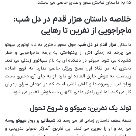
که به داستان هایش عمق و غنای خاصی می بخشد.
خلاصه داستان هزار قدم در دل شب
:
ماجراجویی از
نفرین
تا
رهایی
داستان
هزار قدم در دل شب
، حول محور دختری به نام اوتوری میوکو
می چرخد که زندگی اش از یکنواختی به ورطه ماجراجویی و خطر
کشیده می شود. میوکو در دهکده ای به نام نیهائوی زندگی می کند،
دختری که در نگاه اول هیچ ویژگی خاصی ندارد: نه فوق العاده
زیباست، نه هوش خارق العاده ای دارد. او به جای آن، دختری دست
وپاچلفتی، پرسروصدا و گاهی ناشی است که در مهمان سرای پدرش
کار می کند. اما این زندگی عادی ناگهان دستخوش تغییر می شود.
تولد یک
نفرین
: میوکو و شروع
تحول
نقطه عطف داستان زمانی فرا می رسد که
شیطانی
بر روح
میوکو
بوسه
می زند و او را نفرین می کند. این
نفرین
، آغازگر تحولی تدریجی و