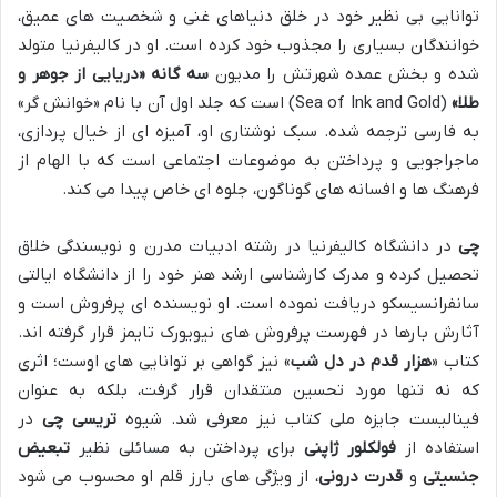
توانایی بی نظیر خود در خلق دنیاهای غنی و شخصیت های عمیق،
خوانندگان بسیاری را مجذوب خود کرده است. او در کالیفرنیا متولد
شده و بخش عمده شهرتش را مدیون
سه گانه «دریایی از جوهر و
طلا»
(Sea of Ink and Gold) است که جلد اول آن با نام «خوانش گر»
به فارسی ترجمه شده. سبک نوشتاری او، آمیزه ای از خیال پردازی،
ماجراجویی و پرداختن به موضوعات اجتماعی است که با الهام از
فرهنگ ها و افسانه های گوناگون، جلوه ای خاص پیدا می کند.
چی
در دانشگاه کالیفرنیا در رشته ادبیات مدرن و نویسندگی خلاق
تحصیل کرده و مدرک کارشناسی ارشد هنر خود را از دانشگاه ایالتی
سانفرانسیسکو دریافت نموده است. او نویسنده ای پرفروش است و
آثارش بارها در فهرست پرفروش های نیویورک تایمز قرار گرفته اند.
کتاب «
هزار قدم در دل شب
» نیز گواهی بر توانایی های اوست؛ اثری
که نه تنها مورد تحسین منتقدان قرار گرفت، بلکه به عنوان
فینالیست جایزه ملی کتاب نیز معرفی شد. شیوه
تریسی چی
در
استفاده از
فولکلور ژاپنی
برای پرداختن به مسائلی نظیر
تبعیض
جنسیتی
و
قدرت درونی
، از ویژگی های بارز قلم او محسوب می شود