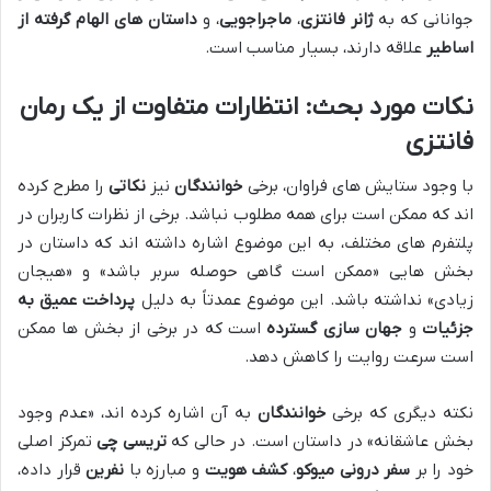
جوانانی که به
ژانر فانتزی
،
ماجراجویی
، و
داستان های الهام گرفته از
اساطیر
علاقه دارند، بسیار مناسب است.
نکات مورد بحث
: انتظارات متفاوت از یک
رمان
فانتزی
با وجود ستایش های فراوان، برخی
خوانندگان
نیز
نکاتی
را مطرح کرده
اند که ممکن است برای همه مطلوب نباشد. برخی از نظرات کاربران در
پلتفرم های مختلف، به این موضوع اشاره داشته اند که داستان در
بخش هایی «ممکن است گاهی حوصله سربر باشد» و «هیجان
زیادی» نداشته باشد. این موضوع عمدتاً به دلیل
پرداخت عمیق به
جزئیات
و
جهان سازی گسترده
است که در برخی از بخش ها ممکن
است سرعت روایت را کاهش دهد.
نکته دیگری که برخی
خوانندگان
به آن اشاره کرده اند، «عدم وجود
بخش عاشقانه» در داستان است. در حالی که
تریسی چی
تمرکز اصلی
خود را بر
سفر درونی میوکو
،
کشف هویت
و مبارزه با
نفرین
قرار داده،