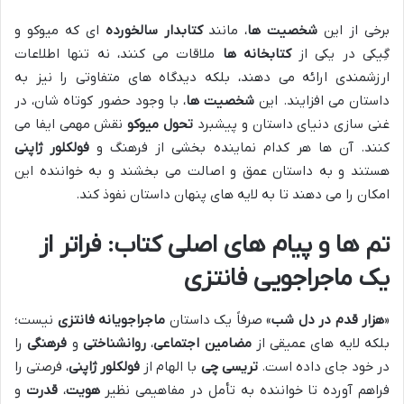
برخی از این
شخصیت ها
، مانند
کتابدار سالخورده
ای که میوکو و
گِیکی در یکی از
کتابخانه ها
ملاقات می کنند، نه تنها اطلاعات
ارزشمندی ارائه می دهند، بلکه دیدگاه های متفاوتی را نیز به
داستان می افزایند. این
شخصیت ها
، با وجود حضور کوتاه شان، در
غنی سازی دنیای داستان و پیشبرد
تحول میوکو
نقش مهمی ایفا می
کنند. آن ها هر کدام نماینده بخشی از فرهنگ و
فولکلور ژاپنی
هستند و به داستان عمق و اصالت می بخشند و به خواننده این
امکان را می دهند تا به لایه های پنهان داستان نفوذ کند.
تم ها و پیام های اصلی
کتاب: فراتر از
یک
ماجراجویی فانتزی
«
هزار قدم در دل شب
» صرفاً یک داستان
ماجراجویانه فانتزی
نیست؛
بلکه لایه های عمیقی از
مضامین اجتماعی
،
روانشناختی
و
فرهنگی
را
در خود جای داده است.
تریسی چی
با الهام از
فولکلور ژاپنی
، فرصتی را
فراهم آورده تا خواننده به تأمل در مفاهیمی نظیر
هویت
،
قدرت
و