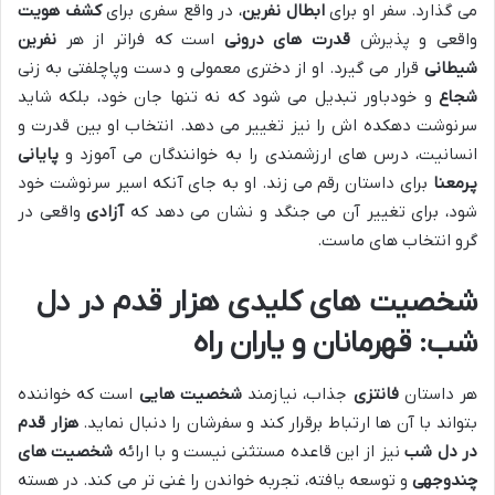
می گذارد. سفر او برای
ابطال نفرین
، در واقع سفری برای
کشف هویت
واقعی و پذیرش
قدرت های درونی
است که فراتر از هر
نفرین
شیطانی
قرار می گیرد. او از دختری معمولی و دست وپاچلفتی به زنی
شجاع
و خودباور تبدیل می شود که نه تنها جان خود، بلکه شاید
سرنوشت دهکده اش را نیز تغییر می دهد. انتخاب او بین قدرت و
انسانیت، درس های ارزشمندی را به خوانندگان می آموزد و
پایانی
پرمعنا
برای داستان رقم می زند. او به جای آنکه اسیر سرنوشت خود
شود، برای تغییر آن می جنگد و نشان می دهد که
آزادی
واقعی در
گرو انتخاب های ماست.
شخصیت های کلیدی
هزار قدم در دل
شب
: قهرمانان و یاران راه
هر داستان
فانتزی
جذاب، نیازمند
شخصیت هایی
است که خواننده
بتواند با آن ها ارتباط برقرار کند و سفرشان را دنبال نماید.
هزار قدم
در دل شب
نیز از این قاعده مستثنی نیست و با ارائه
شخصیت های
چندوجهی
و توسعه یافته، تجربه خواندن را غنی تر می کند. در هسته