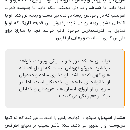
نفرین
خود با بزرگترین
چالش ها
روبه رو شود. در این نقطه،
میوکو
نه
تنها باید با
شیاطین
بیرونی بجنگد، بلکه باید با وسوسه قدرت
اهریمنی که در وجودش ریشه دوانده نیز دست و پنجه نرم کند. او با
انتخابی دشوار روبه رو می شود: پذیرش این
قدرت تاریک
که او را
تبدیل به قدرتمندترین موجود فانی خواهد کرد، یا مبارزه برای
بازپس گیری انسانیت و
رهایی از نفرین
.
«پلید ی ها که دور شوند، پاکیِ وجودت خواهد
درخشید. میوکو قهرمانی نیست که از دل افسانه
های کهن آمده باشد. او دختری ساده و معمولی
از خانواده ی طبقه ی خدمتکار است، اما در
سرزمین او ارواح، انسان ها، اهریمنان و خدایان
در کنار هم زندگی می کنند.»
هشدار اسپویل:
میوکو در نهایت راهی را انتخاب می کند که نه تنها
سرنوشت او را تغییر می دهد، بلکه تأثیر عمیقی بر دنیای اطرافش