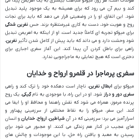
هولناک است؛ هر روز، میوکو شباهت بیشتری به یک اهریمن پیدا می
کند و بیم آن می رود که برای همیشه به یک موجود پلید تبدیل
شود. این اتفاق، او را در وضعیتی قرار می دهد که باید برای نجات
روح و هویت خود، دست به کاری غیرمنتظره بزند. حس
نفرین شدگی
برای میوکو تجربه ای کاملاً جدید است. او از اینکه به اهریمن تبدیل
شود وحشت دارد و می داند که باید پیش از کامل شدن تأثیر
نفرین
،
راهی برای باطل کردن آن پیدا کند. این آغاز سفری اجباری برای
دختری است که هیچ تمایلی به ماجراجویی ندارد.
سفری پرماجرا
در قلمرو
ارواح
و
خدایان
میوکو برای
ابطال نفرین
، ناچار است دهکده خود را ترک کند و راهی
سفری دور و دراز
شود. او در این راه، با موجودی به نام
گِیکی
، یک روح
پرنده مرموز، همراه می شود که نقش راهنما و محافظ او را ایفا می
کند. این سفر، میوکو را به نقاط مختلفی از سرزمینی پهناور و
اسرارآمیز می برد؛ سرزمینی که در آن
شیاطین
،
ارواح
،
خدایان
و انسان
های عجیب در کنار هم زندگی می کنند. او مجبور می شود برای
رسیدن به معبد و یافتن راه حل، با این موجودات و چالش های