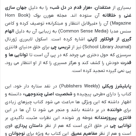
بسیاری از
منتقدان
، «
هزار قدم در دل شب
» را به دلیل
جهان سازی
غنی
و
خلاقانه
آن ستوده اند. مجله هورن بوک (Horn Book
Magazine) آن را «غیرقابل انتظار و مبتکرانه» توصیف کرده و کامن
سنس مدیا (Common Sense Media) به زیبایی آن به دلیل
الهام
گیری از فولکلور ژاپنی
اشاره کرده است. اسکول لایبرری ژورنال
(School Library Journal) نیز از
تریسی چی
برای خلق «دنیای فانتزی
سرسبزی که حول دختری می چرخد که در پی آن است تا
توانایی ها و
قدرت
خودش را کشف کند و هرگز مسیری را که از او انتظار می رود،
پی نمی گیرد» تمجید کرده است.
پابلیشرز ویکلی
(Publishers Weekly) در نقد ستاره دار خود، این
کتاب را دارای «طرحی پیچیده و
شخصیت اصلی چندوجهی
» دانسته و
اظهار داشته که این ویژگی ها «باعث می شود کتاب چیزهای زیادی
برای
خواننده
در بر داشته باشد و منجر می شود تا آن ها در این
فانتزی پیروزمندانه
غوطه ور شوند». این نظرات مثبت، تأکیدی بر
توانایی چی
در خلق اثری است که هم از نظر
داستان پردازی
قوی
است و هم از نظر
مفاهیم عمیق
. این کتاب به ویژه برای
نوجوانان
و