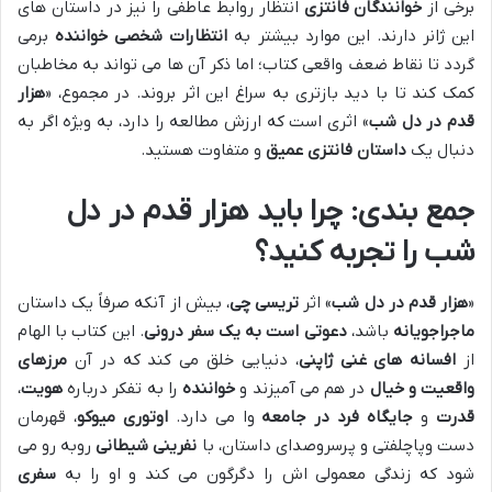
برخی از
خوانندگان فانتزی
انتظار روابط عاطفی را نیز در داستان های
این ژانر دارند. این موارد بیشتر به
انتظارات شخصی خواننده
برمی
گردد تا نقاط ضعف واقعی کتاب؛ اما ذکر آن ها می تواند به مخاطبان
کمک کند تا با دید بازتری به سراغ این اثر بروند. در مجموع، «
هزار
قدم در دل شب
» اثری است که ارزش مطالعه را دارد، به ویژه اگر به
دنبال یک
داستان فانتزی عمیق
و متفاوت هستید.
جمع بندی
: چرا باید
هزار قدم در دل
شب
را تجربه کنید؟
«
هزار قدم در دل شب
» اثر
تریسی چی
، بیش از آنکه صرفاً یک داستان
ماجراجویانه
باشد،
دعوتی است به یک سفر درونی
. این کتاب با الهام
از
افسانه های غنی ژاپنی
، دنیایی خلق می کند که در آن
مرزهای
واقعیت و خیال
در هم می آمیزند و
خواننده
را به تفکر درباره
هویت
،
قدرت
و
جایگاه فرد در جامعه
وا می دارد.
اوتوری میوکو
، قهرمان
دست وپاچلفتی و پرسروصدای داستان، با
نفرینی شیطانی
روبه رو می
شود که زندگی معمولی اش را دگرگون می کند و او را به
سفری