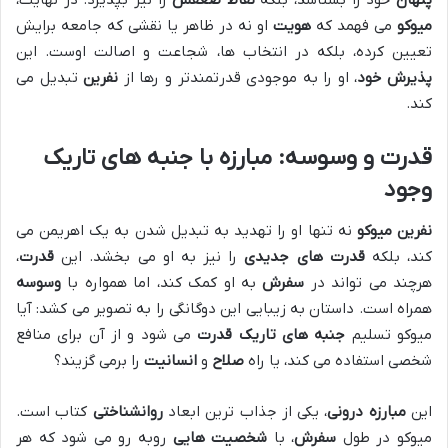
پنهان
خود را بشناسد، بلکه
نقاط ضعفش
را نیز بپذیرد. در نهایت،
میوکو
می فهمد که
هویت
او نه در ظاهر یا نقشی که جامعه برایش
تعیین کرده، بلکه در انتخاب ها، شجاعت و اصالت اوست. این
پذیرش خود
، او را به موجودی قدرتمندتر و رها از
نفرین
تبدیل می
کند.
قدرت و وسوسه
: مبارزه با
جنبه های تاریک
وجود
نفرین میوکو
نه تنها او را تهدید به تبدیل شدن به یک اهریمن می
کند، بلکه
قدرت های جدیدی
را نیز به او می بخشد. این
قدرت
،
هرچند می تواند در
سفرش
به او کمک کند، اما همواره با
وسوسه
همراه است. داستان به زیبایی این دوگانگی را به تصویر می کشد: آیا
میوکو تسلیم
جنبه های تاریک
قدرت
می شود و از آن برای منافع
شخصی استفاده می کند، یا راه
صلاح
و
انسانیت
را برمی گزیند؟
این
مبارزه درونی
، یکی از جذاب ترین ابعاد
روانشناختی
کتاب است.
میوکو در طول
سفرش
، با
شخصیت هایی
روبه رو می شود که هر