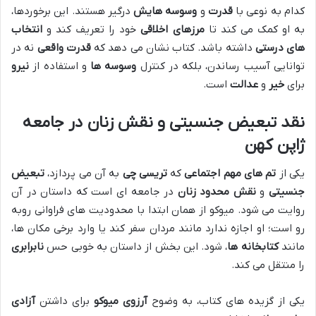
کدام به نوعی با
قدرت
و
وسوسه هایش
درگیر هستند. این برخوردها،
به او کمک می کند تا
مرزهای اخلاقی
خود را تعریف کند و
انتخاب
های درستی
داشته باشد. کتاب نشان می دهد که
قدرت واقعی
نه در
توانایی آسیب رساندن، بلکه در کنترل
وسوسه ها
و استفاده از
نیرو
برای
خیر
و
عدالت
است.
نقد تبعیض جنسیتی
و
نقش زنان
در جامعه
ژاپن کهن
یکی از
تم های مهم اجتماعی
که
تریسی چی
به آن می پردازد،
تبعیض
جنسیتی
و
نقش محدود زنان
در جامعه ای است که داستان در آن
روایت می شود. میوکو از همان ابتدا با محدودیت های فراوانی روبه
رو است؛ او اجازه ندارد مانند مردان سفر کند یا وارد برخی مکان ها،
مانند
کتابخانه ها
، شود. این بخش از داستان به خوبی حس
نابرابری
را منتقل می کند.
یکی از گزیده های کتاب، به وضوح
آرزوی میوکو
برای داشتن
آزادی