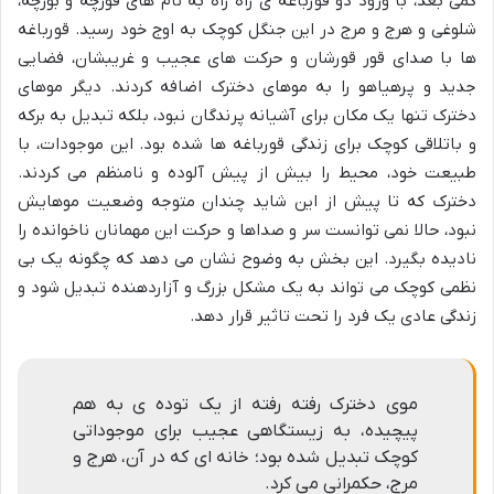
کمی بعد، با ورود دو قورباغه ی راه راه به نام های قورچه و بورچه،
شلوغی و هرج و مرج در این جنگل کوچک به اوج خود رسید. قورباغه
ها با صدای قور قورشان و حرکت های عجیب و غریبشان، فضایی
جدید و پرهیاهو را به موهای دخترک اضافه کردند. دیگر موهای
دخترک تنها یک مکان برای آشیانه پرندگان نبود، بلکه تبدیل به برکه
و باتلاقی کوچک برای زندگی قورباغه ها شده بود. این موجودات، با
طبیعت خود، محیط را بیش از پیش آلوده و نامنظم می کردند.
دخترک که تا پیش از این شاید چندان متوجه وضعیت موهایش
نبود، حالا نمی توانست سر و صداها و حرکت این مهمانان ناخوانده را
نادیده بگیرد. این بخش به وضوح نشان می دهد که چگونه یک بی
نظمی کوچک می تواند به یک مشکل بزرگ و آزاردهنده تبدیل شود و
زندگی عادی یک فرد را تحت تاثیر قرار دهد.
موی دخترک رفته رفته از یک توده ی به هم
پیچیده، به زیستگاهی عجیب برای موجوداتی
کوچک تبدیل شده بود؛ خانه ای که در آن، هرج و
مرج، حکمرانی می کرد.