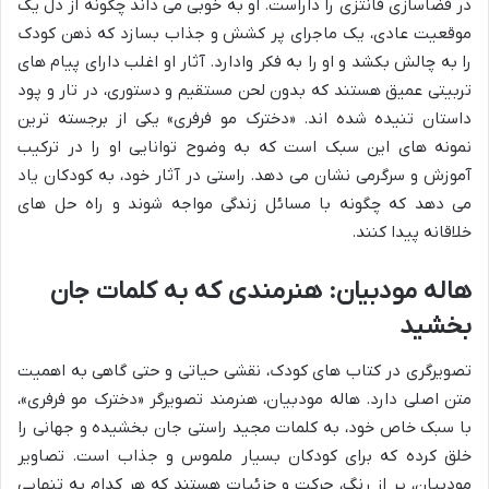
در فضاسازی فانتزی را داراست. او به خوبی می داند چگونه از دل یک
موقعیت عادی، یک ماجرای پر کشش و جذاب بسازد که ذهن کودک
را به چالش بکشد و او را به فکر وادارد. آثار او اغلب دارای پیام های
تربیتی عمیق هستند که بدون لحن مستقیم و دستوری، در تار و پود
داستان تنیده شده اند. «دخترک مو فرفری» یکی از برجسته ترین
نمونه های این سبک است که به وضوح توانایی او را در ترکیب
آموزش و سرگرمی نشان می دهد. راستی در آثار خود، به کودکان یاد
می دهد که چگونه با مسائل زندگی مواجه شوند و راه حل های
خلاقانه پیدا کنند.
هاله مودبیان: هنرمندی که به کلمات جان
بخشید
تصویرگری در کتاب های کودک، نقشی حیاتی و حتی گاهی به اهمیت
متن اصلی دارد. هاله مودبیان، هنرمند تصویرگر «دخترک مو فرفری»،
با سبک خاص خود، به کلمات مجید راستی جان بخشیده و جهانی را
خلق کرده که برای کودکان بسیار ملموس و جذاب است. تصاویر
مودبیان، پر از رنگ، حرکت و جزئیات هستند که هر کدام به تنهایی