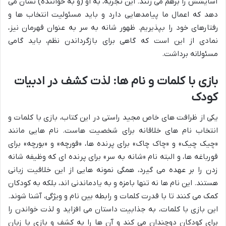
آسایشش را برهم می زنند. این تجربه، به او (و به خواننده) نشان می
دهد که اعمال ما پیامدهایی دارد و باید مسئولیت انتخاب ها و
رفتارهای خود را بپذیریم. ظهور شانه به سر به عنوان قهرمان نیز،
نمادی از این است که گاهی برای بازگرداندن نظم، باید گامی
مسئولانه برداشت.
بازی با کلمات و نام ها: لذت کشف در ادبیات
کودک
یکی از ظرافت های خاص مجید راستی در این کتاب، بازی با کلمات و
انتخاب نام های خلاقانه برای شخصیت هاست. نام هایی مانند
«چیک چیک» و «چاک چاک» برای پرنده ها، «قورچه» و «بورچه» برای
قورباغه ها، و البته نام «شانه به سر» برای پرنده ای که وظیفه شانه
زدن را بر عهده می گیرد، همگی نمونه هایی از این خلاقیت زبانی
هستند. این نام ها نه تنها بامزه و به یادماندنی اند، بلکه به کودکان
کمک می کنند تا با قدرت کلمات و رابطه بین نام و ویژگی، آشنا شوند.
این بازی با کلمات، به جذابیت داستان می افزاید و لذت خواندن را
برای کودکان دوچندان می کند و آن ها را به کشف و بازی با زبان