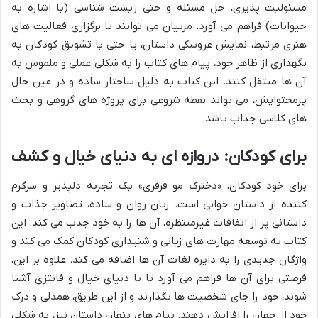
مسئولیت پذیری، حل مسئله و حتی زیست شناسی (با اشاره به
حیوانات) فراهم می آورد. مربیان می توانند با برگزاری فعالیت های
هنری مرتبط، نمایش عروسکی داستان، یا حتی با تشویق کودکان به
نگهداری از ظاهر خود، پیام های کتاب را به شکلی عملی و ملموس به
آن ها منتقل کنند. این کتاب به دلیل ساختار ساده و در عین حال
پرمحتوایش، می تواند نقطه شروعی برای پروژه های گروهی و بحث
های کلاسی جذاب باشد.
برای کودکان: دروازه ای به دنیای خیال و کشف
برای خود کودکان، «دخترک مو فرفری» یک تجربه دلپذیر و سرگرم
کننده از داستان خوانی است. زبان روان و ساده، تصاویر جذاب و
داستانی پر از اتفاقات غیرمنتظره، آن ها را به خود جذب می کند. این
کتاب به توسعه مهارت های زبانی و شنیداری کودکان کمک می کند و
واژگان جدیدی را به دایره لغات آن ها اضافه می کند. علاوه بر این،
فرصتی برای آن ها فراهم می آورد تا با دنیای خیال و فانتزی آشنا
شوند، خود را جای شخصیت ها بگذارند و از این طریق، همدلی و درک
خود از جهان را افزایش دهند. پیام های پنهان داستان نیز، به شکلی