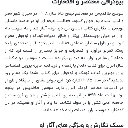
بیوگرافی مختصر و افتخارات
سوسن طاقدیس در هفدهم بهمن ماه سال ۱۳۳۸ در شیراز، شهر شعر
و ادب، دیده به جهان گشود. فعالیت حرفه ای او در عرصه داستان
نویسی با نگارش کتاب «بابای من دزد بود» آغاز شد و به سرعت نام
او را در میان نویسندگان پرکار و خلاق ادبیات کودک و نوجوان مطرح
کرد. او در طول سالیان متمادی فعالیت ادبی خود، آثار متعددی را به
رشته تحریر درآورد و افتخارات و جوایز بسیاری را کسب کرد که از
جمله آن ها می توان به عنوان برگزیده بیست و سومین دوره کتاب
سال ایران برای کتاب «قدم یازدهم» و دریافت جایزه پروین اعتصامی
برای بهترین کتاب کودک و نوجوان برای کتاب «شما یک دماغ زرد
ندیدید؟» در سال ۱۳۸۵ اشاره کرد. این جوایز نشان از جایگاه والای او
در ادبیات معاصر کودک ایران دارد. سوسن طاقدیس در پنجم
اردیبهشت ماه ۱۳۹۹ بر اثر بیماری قلبی، چشم از جهان فروبست و
جامعه ادبی کشور را در سوگ نشاند، اما یاد و آثار او همیشه در دل
کودکان و دوستداران ادبیات زنده خواهد ماند.
سبک نگارش و ویژگی های آثار او