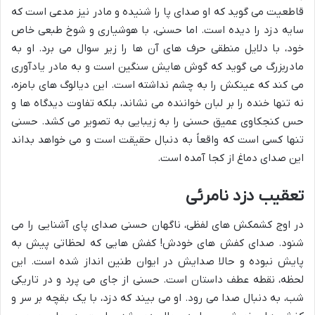
قاطعیت می گوید که او صدای پا را شنیده و مادر نیز مدعی است که
سایه دزد را دیده است. اما حسنی، با هوشیاری و شوخ طبعی خاص
خود، با دلایل منطقی حرف های آن ها را زیر سوال می برد. او به
مادربزرگ می گوید که گوش هایش سنگین است و به مادر یادآوری
می کند که عینکش را به چشم نداشته است. این دیالوگ های بامزه،
نه تنها خنده را بر لبان خواننده می نشاند، بلکه تفاوت دیدگاه ها و
حس کنجکاوی عمیق حسنی را به زیبایی به تصویر می کشد. حسنی
تنها کسی است که واقعاً به دنبال حقیقت است و می خواهد بداند
این صدای دماغ از کجا آمده است.
تعقیب دزد نامرئی
در اوج کشمکش های لفظی، ناگهان حسنی صدای پای آشنایی را می
شنود. صدای کفش های خودش! کفش هایی که لحظاتی پیش به
پایش نبوده و حالا صدایش در ایوان طنین انداز شده است. این
لحظه، نقطه عطف داستان است. حسنی از جای می پرد و در تاریکی
شب، به دنبال صدا می رود. او می بیند که دزد، با یک بقچه بر سر و