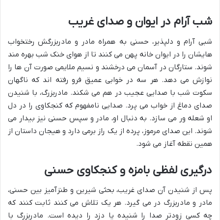
شب آرام در ایوان و صدای غریب
شبی آرام و دلپذیر، حسنی به همراه مادر و مادربزرگش رختخواب
هایشان را در ایوان خانه پهن می کنند تا از هوای خنک شب بهره مند
شوند. ستارگان در آسمان می درخشند و نسیم ملایمی صورت آن ها را
نوازش می دهد. هر سه در خوابی عمیق فرو رفته اند که ناگهان
سکوت شب با صدایی عجیب در هم می شکند. مادربزرگ، با شنیدن
صدای دماغ از خواب می پرد. صدایی نامفهوم که کنجکاوی را در دل
او شعله ور می سازد. به دنبال او، مادر و سپس حسنی نیز بیدار می
شوند. این صدای مرموز، پرده از یک راز برمی دارد و هیجان داستان از
همین نقطه آغاز می شود.
درگیری لفظی بامزه و کنجکاوی حسنی
پس از شنیدن آن صدای غریب، بحثی شیرین و طنزآمیز بین حسنی،
مادر و مادربزرگ در می گیرد. هر یک تلاش می کنند ثابت کنند که
چه کسی زودتر صدا را شنیده یا دزد را دیده است. مادربزرگ با