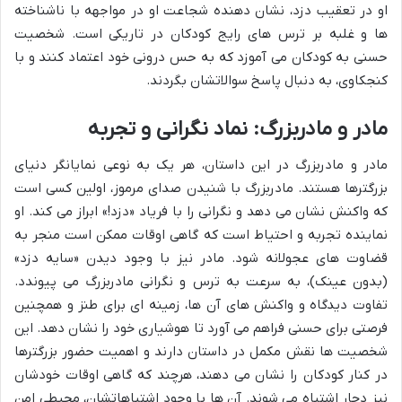
او در تعقیب دزد، نشان دهنده شجاعت او در مواجهه با ناشناخته
ها و غلبه بر ترس های رایج کودکان در تاریکی است. شخصیت
حسنی به کودکان می آموزد که به حس درونی خود اعتماد کنند و با
کنجکاوی، به دنبال پاسخ سوالاتشان بگردند.
مادر و مادربزرگ: نماد نگرانی و تجربه
مادر و مادربزرگ در این داستان، هر یک به نوعی نمایانگر دنیای
بزرگترها هستند. مادربزرگ با شنیدن صدای مرموز، اولین کسی است
که واکنش نشان می دهد و نگرانی را با فریاد «دزد!» ابراز می کند. او
نماینده تجربه و احتیاط است که گاهی اوقات ممکن است منجر به
قضاوت های عجولانه شود. مادر نیز با وجود دیدن «سایه دزد»
(بدون عینک)، به سرعت به ترس و نگرانی مادربزرگ می پیوندد.
تفاوت دیدگاه و واکنش های آن ها، زمینه ای برای طنز و همچنین
فرصتی برای حسنی فراهم می آورد تا هوشیاری خود را نشان دهد. این
شخصیت ها نقش مکمل در داستان دارند و اهمیت حضور بزرگترها
در کنار کودکان را نشان می دهند، هرچند که گاهی اوقات خودشان
نیز دچار اشتباه می شوند. آن ها با وجود اشتباهاتشان، محیطی امن