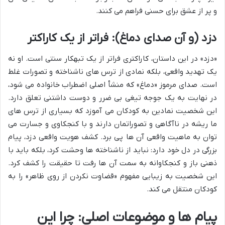
و پر از عشق برای حسنی فراهم می کنند.
دزد (و آن صدای دماغ): فراتر از یک کاراکتر
«دزد» در این داستان، کاراکتری فراتر از یک تبهکار سنتی است. او نه
یک تهدید واقعی، بلکه نمادی از ترس های ناشناخته و تصورات غلط
است. صدای مرموز «دماغ» که منشأ اصلی اضطراب خانواده می شود،
در نهایت به یک جوجه تیغی بی ضرر و دوست داشتنی تعلق دارد.
این شخصیت نمادین به کودکان می آموزد که بسیاری از ترس های
ما ریشه در ناآگاهی و تصوراتمان دارند و با کنجکاوی و جسارت می
توان به ماهیت واقعی آن ها پی برد. کشف هویت واقعی دزد، پیام
بزرگی در دل خود دارد: نباید از ناشناخته ها وحشت کرد، بلکه باید با
ذهنی باز و کنجکاوانه به سمت آن ها رفت تا حقیقت را کشف کرد.
این شخصیت به زیبایی مفهوم «قضاوت نکردن از روی ظاهر» را به
کودکان منتقل می کند.
پیام ها و موضوعات اصلی: چرا این