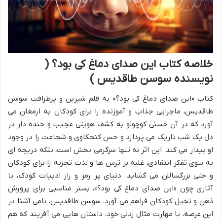
خلاصه کتاب این صدای دماغ کی بود؟ (
نویسنده سوسن طاقدیس )
کتاب «این صدای دماغ کی بود؟» به قلم شیرین و پرظرافت سوسن
طاقدیس، ماجرایی جذاب و آموزنده را برای کودکان به ارمغان می
آورد که در آن حسنی کوچولو به کشف هویتی عجیب و خنده دار در
دل یک شب تاریک می پردازد و حس کنجکاوی و شجاعت را در وجود
او بیدار می کند. این اثر نه تنها سرگرمی بخش است، بلکه دریچه ای
به سوی تفکر انتقادی، غلبه بر ترس ها و لذت تجربه را برای کودکان
و حتی بزرگسالان می گشاید. دنیای پر رمز و راز ادبیات کودک، با
آثاری چون «این صدای دماغ کی بود؟»، بستر مناسبی برای پرورش
ذهن و تخیل کودکان فراهم می آورد. سوسن طاقدیس، نامی آشنا در
این عرصه، با مهارت مثال زدنی خود، داستان هایی می آفریند که هم