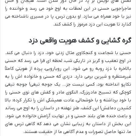
کفش های نویش بر پا، در حال دور شدن است. هیجان و حس
ماجراجویی حسنی در این لحظات به اوج خود می رسد و خواننده را
نیز با خود همراه می سازد. او بدون ترس، پا در مسیری ناشناخته می
گذارد تا هویت این دزد مرموز را کشف کند.
گره گشایی و کشف هویت واقعی دزد
حسنی با شجاعت و کنجکاوی مثال زدنی خود، دزد را دنبال می کند.
در اوج تعقیب و گریز در تاریکی شب، لحظه ای فرا می رسد که حسنی
بالاخره با دزد روبه رو می شود. این رویارویی، پرده از هویتی کاملاً
غیرمنتظره و شیرین برمی دارد. دزدی که حسنی و خانواده اش را به
تکاپو انداخته بود، کسی نیست جز… یک جوجه تیغی! جوجه تیغی
کوچکی که تسبیح مادربزرگ، النگوی مادر و کفش های نوی حسنی را
با خود برداشته و با خوشحالی، عادت همیشگی اش را تکرار کرده: بالا
کشیدن دماغش! این کشف، طنز نهفته در داستان را به اوج می رساند
و باعث خنده های بلند حسنی و در نهایت آرامش خانواده می شود.
این بخش از داستان به زیبایی نشان می دهد که گاهی ترس های
ما، تنها حاصل تصورات و عدم آگاهی ما از حقیقت هستند.