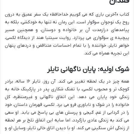
فقدان
کتاب «آخرین باری که می گوییم خداحافظ» یک سفر عمیق به درون
روح یک نوجوان سوگوار است. این رمان نه تنها به خودکشی، بلکه به
پیامدهای درازمدت آن بر خانواده و دوستان، و همچنین مسیر
پیچیده ی سوگواری می پردازد. روایت سینتیا هند از دیدگاه لکسی،
خواهر تایلر، خواننده را با تمام احساسات متناقض و دردهای پنهان
این تجربه همراه می کند.
شوک اولیه: پایان ناگهانی تایلر
همه چیز در یک لحظه تغییر می کند. آن روز، تایلر ۱۶ ساله، برادر
کوچک تر و محبوب لکسی، با تفنگ شکاری پدر در پارکینگ خانه به
زندگی خود پایان می دهد. این اتفاق ناگهانی و غیرمنتظره، کل
خانواده را در شوک و ناباوری فرو می برد. لکسی، قهرمان داستان، خود
را در گردابی از غم، گیجی و پرسش های بی پاسخ می یابد. او سعی
می کند به زندگی عادی بازگردد، اما سایه این اتفاق تلخ بر هر لحظه
از زندگی اش سنگینی می کند. او با دیدن اتاق خالی تایلر، وسایل او، و