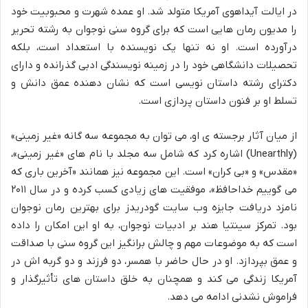
در ایالت آیداهوی آمریکا متولد شد. او عمده شهرت و محبوبیت خود
را مدیون رمان هایی است که برای گروه سنی نوجوان به رشته تحریر
درآورده است. او نه تنها یک نویسنده با استعداد است، بلکه
تحصیلات دانشگاهی خود را در زمینه نویسندگی ادبی گذرانده و دارای
دکترای رشته داستان نویسی است که نشان دهنده عمق دانش و
تسلط او بر فنون داستان پردازی است.
از میان آثار برجسته ی او، می توان به مجموعه سه گانه «غیر زمینی»
(Unearthly) اشاره کرد که شامل سه مجلد با نام های «غیر زمینی»،
«مقدس» و «بی کران» است. این مجموعه نیز همانند «آخرین باری که
می گوییم خداحافظ»، موفقیت های زیادی کسب کرده و در سال ۲۰۱۱
نامزد دریافت جایزه وب سایت گودریدز برای بهترین رمان نوجوان
بود. تمرکز سینتیا هند بر ادبیات نوجوان، به او این امکان را داده
است که به موضوعات مهم و چالش برانگیز این گروه سنی با صداقت
و عمق بپردازد. او در حال حاضر با همسر، دو فرزند و دو گربه اش در
آمریکا زندگی می کند و همچنان به خلق داستان های تأثیرگذار و
فراموش نشدنی ادامه می دهد.