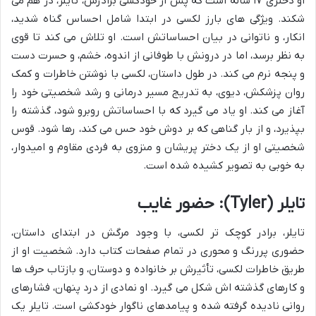
او دختری ۱۷ ساله است که پس از خودکشی برادرش، تایلر، در هم می
شکند. ویژگی های بارز لکسی در ابتدا شامل احساس گناه شدید،
انکار، و ناتوانی در بیان احساساتش است. او تلاش می کند تا قوی
به نظر برسد، اما در درونش با طوفانی از اندوه، خشم، و حسرت دست
و پنجه نرم می کند. در طول داستان، لکسی با نوشتن خاطرات و کمک
روان پزشکش، دیوی، به تدریج مسیر درمانی و رشد شخصیتی خود را
آغاز می کند. او یاد می گیرد که با احساساتش روبرو شود، گذشته را
بپذیرد، و از بار گناهی که بر دوش خود حس می کند، رها شود. قوس
شخصیتی او از یک دختر پریشان و منزوی به فردی مقاوم و امیدوار،
به خوبی به تصویر کشیده شده است.
تایلر (Tyler): حضور غایب
تایلر، برادر کوچک تر لکسی، با وجود مرگش در ابتدای داستان،
حضوری پررنگ و محوری در تمام صفحات کتاب دارد. شخصیت او از
طریق خاطرات لکسی، تأثیرش بر خانواده و دوستان، و بازتاب حرف ها
و کارهای گذشته اش شکل می گیرد. او نمادی از درد پنهان، فشارهای
روانی نادیده گرفته شده و پیامدهای ناگوار خودکشی است. تایلر یک