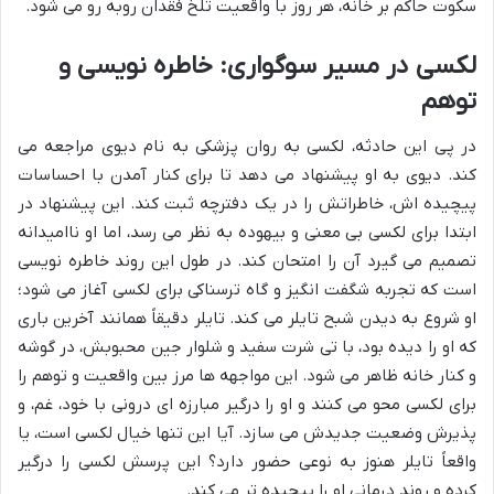
سکوت حاکم بر خانه، هر روز با واقعیت تلخ فقدان روبه رو می شود.
لکسی در مسیر سوگواری: خاطره نویسی و
توهم
در پی این حادثه، لکسی به روان پزشکی به نام دیوی مراجعه می
کند. دیوی به او پیشنهاد می دهد تا برای کنار آمدن با احساسات
پیچیده اش، خاطراتش را در یک دفترچه ثبت کند. این پیشنهاد در
ابتدا برای لکسی بی معنی و بیهوده به نظر می رسد، اما او ناامیدانه
تصمیم می گیرد آن را امتحان کند. در طول این روند خاطره نویسی
است که تجربه شگفت انگیز و گاه ترسناکی برای لکسی آغاز می شود؛
او شروع به دیدن شبح تایلر می کند. تایلر دقیقاً همانند آخرین باری
که او را دیده بود، با تی شرت سفید و شلوار جین محبوبش، در گوشه
و کنار خانه ظاهر می شود. این مواجهه ها مرز بین واقعیت و توهم را
برای لکسی محو می کنند و او را درگیر مبارزه ای درونی با خود، غم، و
پذیرش وضعیت جدیدش می سازد. آیا این تنها خیال لکسی است، یا
واقعاً تایلر هنوز به نوعی حضور دارد؟ این پرسش لکسی را درگیر
کرده و روند درمانی او را پیچیده تر می کند.