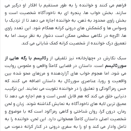
فراهم می کنند و خواننده را به طور مستقیم با افکار او درگیر می
سازند. بخش خواب ها، پنجره ای به ناخودآگاه شخصیت است و
بخش راوی محدود به ذهن، به خواننده اجازه می دهد تا از نزدیک با
وسواس ها و کشمکش های درونی کرانه همگام شود. این تعدد راوی
ها، اگرچه در نگاهی سطحی ممکن است دشوار به نظر برسد، اما به
تعمیق درک خواننده از شخصیت کرانه کمک شایانی می کند.
سبک نگارش در «چهارخانه» نیز تلفیقی از
رئالیسم با رگه هایی از
سوررئالیسم
است. داستان در فضایی کاملاً واقعی و ملموس روایت
می شود، اما هجوم خواب های آزاردهنده و مرزهای محو شده بین
واقعیت و رویا، عناصری سوررئال به داستان اضافه می کنند که
حس رمزآلودگی و تعلیق را در خواننده تقویت می نمایند. این ترکیب،
دنیایی خلق می کند که هم قابل لمس است و هم اجازه می دهد تا
عمیق ترین لایه های ناخودآگاه به نمایش گذاشته شوند. زبان و لحن
رمان، درون گرا، روان شناختی و گاهی رمزآلود است که با موضوع و
شخصیت اصلی داستان کاملاً همخوانی دارد. این لحن، خواننده را به
تامل وادار می کند و او را به سفری درونی در کنار کرانه دعوت می