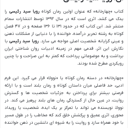
کتاب «چهارخانه» که عنوان اولین رمان کوتاه
رویا سید رئیسی
را
یدک می کشد، اثری است که در سال ۱۳۹۲ توسط انتشارات سمام
منتشر شد. این کتاب که در حدود ۱۳۱ تا ۱۳۶ صفحه و در ۴۷ فصل
کوتاه به رشته تحریر درآمده، خواننده را با دنیایی از مشکلات ذهنی
و عینی گرایانه شخصیت اصلی مواجه می سازد.
رویا سید رئیسی
با
نگارش این اثر، قدمی مهم در زمینه ادبیات روان شناختی ایران
برداشت و به موضوعاتی پرداخت که کمتر به این صراحت و با چنین
رویکردی مطرح شده بودند.
«چهارخانه» در دسته رمان کوتاه یا «نوولا» قرار می گیرد. این فرم
ادبی، حد فاصلی میان داستان کوتاه و رمان بلند است و با ارائه
فرصتی بیشتر برای پرداختن به جزئیات شخصیت ها و گسترش
روایت، در عین حال از گستردگی رمان های بلند پرهیز می کند. در
نوولا، نویسنده می تواند با تمرکز بر یک ایده، شخصیت یا رویداد
محوری، اثری عمیق و پرکشش خلق کند که مخاطب را در طول مسیر
با خود همراه سازد و روایت را به شیوه ای دلنشین در ذهن خواننده