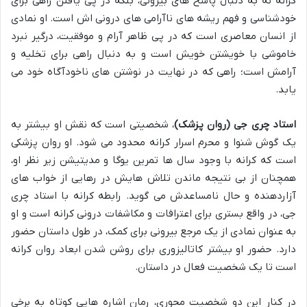
کرانه نه به دنبال پاسخ های بیرونی، بلکه در پی یافتن راهی برای
خودشناسی و فهم ریشه های ناآرامی های درونی اش است. او نمادی
از انسان معاصری است که در پی ظاهر آرام و موفقیت، درگیر نبرد
خاموشی با خویشتن خویش است و به دنبال راهی برای تخلیه و
آرامش است؛ راهی که در نهایت در نوشتن های ناخودآگاه خود می
یابد.
استاد چری جی (روان پزشک)
، شخصیتی است که نقش او بیشتر به
یک گوش شنوا و محرم اسرار کرانه محدود می شود. او روان پزشکی
است که کرانه با وجود سال ها تمرین یوگا و مدیتیشن زیر نظر او،
همچنان از بی نتیجه ماندن تلاش هایش در رهایی از خواب های
آزاردهنده و حال نامساعدش می گوید. رابطه کرانه با استاد چری
جی، در واقع بستری برای اعترافات و مکاشفات درونی کرانه است و او
به عنوان نمادی از یک مرجع بیرونی برای کمک، در طول داستان حضور
دارد. حضور او بیشتر کاتالیزوری برای روشن شدن ابعاد روان کرانه
است تا یک شخصیت فعال در داستان.
در کنار این دو شخصیت محوری، رمان اشاره هایی کوتاه به برخی