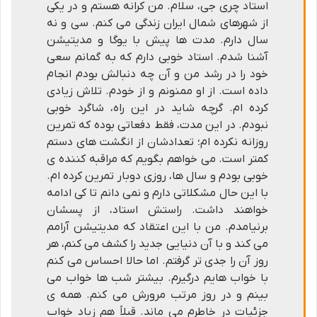
استاد چری جی، سلام. من کرانه هستم و در یکی
از شهرهای شمال ایران زندگی می کنم. سی و نه
سال دارم. مدت ها پیش با یوگا و مدیتیشن
آشنا شدم. استاد خوبی دارم که به گمانم سعی
خود را در رشد من و آن چه دنبالش بودم انجام
داده است. از او ممنونم و از خودم. تلاش زیادی
کرده ام. گرچه شاید در این راه، شاگرد خوبی
نبودم. در این مدت، فقط دفعاتی بوده که تمرین
روزانه نکرده ام؛ تعدادشان از انگشت های دستم
کمتر است. می خواهم بگویم که مراقبه کننده ی
خوبی بودم و سال ها، روزی دوبار تمرین کرده ام.
با این حال مشکلاتی دارم و نمی دانم تا کی ادامه
خواهند داشت. راستش استاد، از پسشان
برنیامدم. من با این اعتقاد که مدیتیشن آرامم
می کند و با آن دنیایی جدید را کشف می کنم، هر
روز آن را جدی تر گرفتم. اما حالا احساس می کنم
با خواب هایم درگیرم. بیشتر شب ها خواب می
بینم و در روز مرتب مرورش می کنم. همه ی
جزئیات در خاطرم می ماند. قبلاً هم زیاد خواب