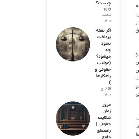
چیست؟
ه
18
،
ساعت
پیش
ر
ق
اگر نفقه
پرداخت
نشود
چه
و
میشود؟
ن
(عواقب
حقوقی و
ن
راهکارها
ت
)
و
2 روز
ی
پیش
مرور
زمان
شکایت
،
حقوقی |
.
راهنمای
ا
جامع