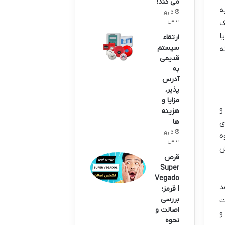
می کند!
ه
3 روز
پیش
ک
ا
ارتقاء
سیستم
ه
قدیمی
به
آدرس
پذیر،
مزایا و
و
هزینه
ها
ی
3 روز
ه
پیش
ش
قرص
Super
Vegado
د
l قرمز؛
بررسی
ت
اصالت و
و
نحوه