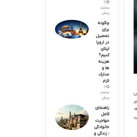
7
ساعت
پیش
چگونه
برای
تحصیل
در اروپا
اپلای
کنیم؟
هزینه
ها و
مدارک
لازم
7
ن
ساعت
پیش
ر
راهنمای
،
کامل
،
مهاجرت
خانوادگی
: زندگی و