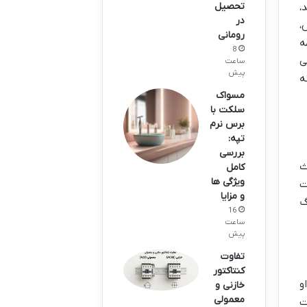
تحصیل
،
در
،
رومانی
ه
8
ی
ساعت
پیش
ه
مسواک
سلکت با
برس نرم
تپه:
بررسی
ث
کامل
ویژگی ها
ت
و مزایا
گ
16
ساعت
پیش
تفاوت
کنتاکتور
و
خازنی و
معمولی
ت