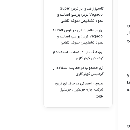
کامبیز زاهدی
در
قرص Super
Vegadol قرمز؛ بررسی اصالت و
نحوه تشخیص نمونه تقلبی
ن
بهروز غلام رضایی
در
قرص Super
ز
Vegadol قرمز؛ بررسی اصالت و
ی
نحوه تشخیص نمونه تقلبی
روزبه فاضلی
در
معایب استفاده از
گرمایش کولر گازی
آریا محجوب
در
معایب استفاده از
گرمایش کولر گازی
و
ا
سیمین اسحاقی
در
حرفه ای ترین
شرکت اجاره جرثقیل : جرثقیل
ه
نوین
ن