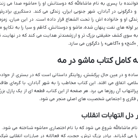
خواننده با پسری به نام ماشاءالله که دوستانش او را «ماشو» صدا می زنند
 و دگرگونی در آبادان، شهر جنوبی ایران، زندگی می کند. دستگیری برادرش
گی او و خانواده اش را تحت الشعاع قرار داده است. در این میان، زمزم
یر لوله های نفت پنهان شده، ماشو و دوستانش، کاظم و سیا را به تکاپو م
به سوی کشف حقیقتی بزرگ تر و ارزشمندتر هدایت می کند که در نهایت، ن
«گنج» و «آگاهی» را دگرگون می سازد.
ه کامل کتاب ماشو در مه
ی ساده و در عین حال پرکشش، روایتگر داستانی است که در بستری از حواد
سلامی، اتفاق می افتد. این کتاب مخاطب را به شهر آبادان، با گرمای طاق
تهاب آن روزها می برد. هر صفحه از این کتاب، قطعه ای از یک پازل بزر
وغ فکری و اجتماعی شخصیت های اصلی منجر می شود.
 دل التهابات انقلاب
نام ماشاءالله شروع می شود که با نام اختصاری «ماشو» شناخته می شود. ا
 را می گذراند. برادر بزرگ ترش، حجت، که فعالانه در مبارزات انقلابی شرک