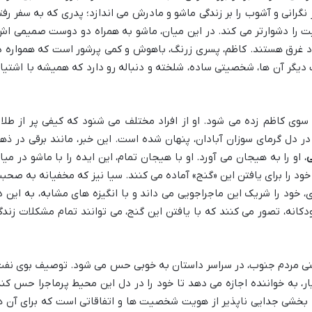
 نگرانی و آشوب را بر زندگی ماشو و مادرش می اندازد؛ پدری که به سفر رفت
ت را دشوارتر می کند. در این میان، ماشو به همراه دو دوست صمیمی اش
ود غرق هستند. کاظم، پسری زرنگ، باهوش و کمی پرشور است که همواره د
یگر آن ها، شخصیتی ساده، شلخته و دنباله رو دارد که همیشه با اشتیا
سوی کاظم زده می شود. او از افراد مختلف می شنود که کیفی پر از طلا 
در دل گرمای سوزان آبادان، پنهان شده است. این خبر، مانند برقی در ذه
ی
، او را به هیجان می آورد. او با هیجان تمام، این ایده را با ماشو در میا
 خود را برای یافتن این «گنج» آماده می کنند. سیا نیز که مخفیانه به صحب
، خود را شریک این ماجراجویی می داند و با انگیزه های مشابه، به این د
انه، تصور می کنند که با یافتن این گنج، می توانند تمام مشکلات زندگ
غنی مردم جنوب، در سراسر داستان به خوبی حس می شود. توصیف بوی نفت
، به خواننده اجازه می دهد تا خود را در دل این محیط پرماجرا حس کند
ه بخشی جدایی ناپذیر از هویت شخصیت ها و اتفاقاتی است که برای آن ه