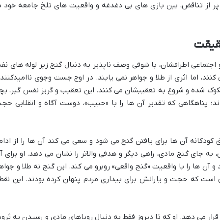
پر از تناقض، بین بازی های بی دغدغه و واقعیت های تلخ جامعه خود د
قیقت
و اجتماعی اطرافشان، با شوقی وصف ناپذیر به دنبال گنج زیر لوله های نف
 کنند، اما اثری از طلا و جواهر نمی یابند. در اوج جست وجوی ناامیدکننده
وک شده و شروع به تعقیبشان می کنند. این تعقیب و گریز نفس گیر، بچ
د؛ پناهگاهی که تقدیر آن ها را با «حبیب»، دوست آگاه و انقلابی حج
کودکانه آن ها برای یافتن گنج می شود و سعی می کند آن ها را از ادام
 به جای گنج مادی، راهی دیگر و هدفی والاتر را نشان می دهد. او برای آ
و آن ها را با واقعیت «گنج واقعی» روبرو می کند. این گنج نه طلا و جواهر
بی است که حجت و یارانش برای بیداری مردم پنهان کرده بودند. این نقط
ار می دهد. او که تا دیروز فقط به دنبال رویاهای مادی و رسیدن به ثرو