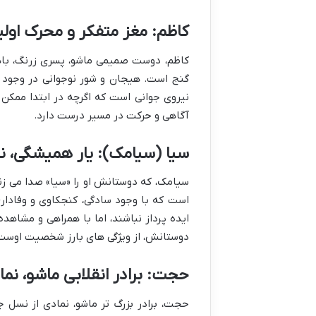
کاظم: مغز متفکر و محرک اولی
کاظم، دوست صمیمی ماشو، پسری زرنگ، باهو
گنج است. هیجان و شور نوجوانی در وجود ا
نیروی جوانی است که اگرچه در ابتدا ممکن
آگاهی و حرکت در مسیر درست دارد.
سیا (سیامک): یار همیشگی، نم
سیامک، که دوستانش او را «سیا» صدا می زنن
است که با وجود سادگی، کنجکاوی و وفادار
ایده پرداز نباشند، اما با همراهی و مشاهده
دوستانش، از ویژگی های بارز شخصیت اوست
حجت: برادر انقلابی ماشو، نما
حجت، برادر بزرگ تر ماشو، نمادی از نسل ج