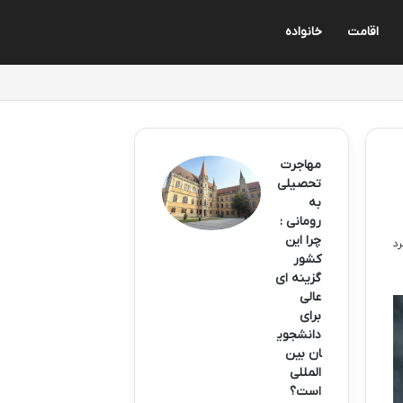
اقامت
خانواده
مهاجرت
تحصیلی
به
رومانی :
چرا این
کشور
گزینه ای
عالی
برای
دانشجوی
ان بین
المللی
است؟