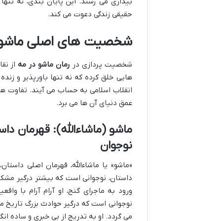
بیداری می رسند. این پایان بندی، نه تنه
حقیقی زندگی دعوت می کند.
شخصیت های اصلی ماشو د
شخصیت پردازی در
رمان ماشو در مه
از نقا
هایی خلق کرده که نه تنها باورپذیر و زند
انقلاب اسلامی به حساب می آیند. تفاوت های 
عمق دنیای آن ها می برد.
ماشو (ماشاءالله): قهرمان د
نوجوان
«ماشو» یا ماشاءالله، قهرمان اصلی داستا
داستان، نوجوانی است که بیشتر درگیر مشکل
ورود به ماجرای گنج، او آرام آرام با وا
نوجوانی است که درگیر حوادث بزرگ تاریخ م
می گردد. او به تدریج از بی خبری و ساده ا