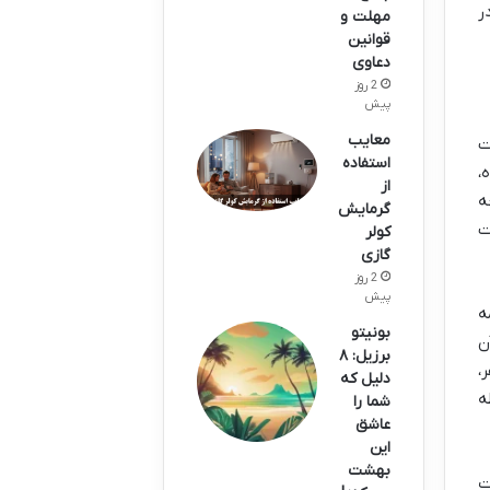
ر
مهلت و
قوانین
دعاوی
2 روز
پیش
معایب
ت
استفاده
،
از
ه
گرمایش
ت
کولر
گازی
2 روز
پیش
ه
بونیتو
ن
برزیل: ۸
،
دلیل که
ه
شما را
عاشق
این
بهشت
ت