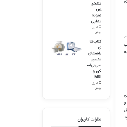
ی
تشخی
ص
نمونه
تقلبی
3 روز
پیش
ت
کتاب‌ها
ب
ی
ه
راهنمای
تفسیر
سی‌تی‌اس
کن و
MRI
3 روز
پیش
ی
و
ل
د
نظرات کاربران