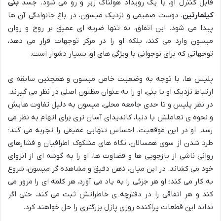
قابل کنترل او، با یک رویداد هولناک زیر و رو می شود. جسد
بنی
کیلمارتین
، دوست صمیمی و نزدیک میسون، در باغ خانوادگی آن ها
پیدا می شود. این اتفاق، نه تنها ضربه ای عمیق بر روح و روان
میسون وارد می کند، بلکه او را در مرکز توجهات قرار می دهد،
توجهاتی که برای نوجوانی با ویژگی های او، بسیار دشوار است.
پلیس ها، با توجه به وضعیت خاص میسون و همچنین سابقه ی
ارتباط نزدیک او با بنی، او را به عنوان مظنون اصلی در نظر می گیرند.
در نظر پلیس و تا حدی جامعه محلی، میسون به دلیل تفاوت هایش
و نحوه ی تعاملش با دنیا، کاندیدای آسان تری برای اتهام به نظر می
رسد. او در این موقعیت، احساس تنهایی عمیقی را تجربه می کند؛
طرد شدن از سوی همسالان، نگاه های مشکوک اطرافیان و فشارهای
روانی ناشی از بازجویی ها و قضاوت ها، او را به گوشه ای از انزوای
خود می کشاند. در این میان، ذهن دقیق و مشاهده گر میسون، شروع
به کار می کند؛ او هر جزئی را به یاد می آورد، هر کلمه ای را مرور می
کند و هر اتفاقی را در دفترچه ی خاطراتش ثبت می کند، حتی اگر
نداند این قطعات پراکنده روزی پازل بزرگتری را حل خواهند کرد.