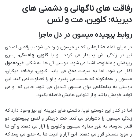
رفاقت های ناگهانی و دشمنی های
دیرینه: کلوین، مت و لنس
روابط پیچیده میسون در دل ماجرا
در میان تمام فشارهایی که بر میسون وارد می شود، بارقه ی امیدی
نیز در زندگی اش پدیدار می گردد. او با
کلوین چامسکی
، پسری
ریزنقش و متفاوت، آشنا می شود. دوستی آن ها به شکلی غیرمعمول
آغاز می شود، اما به سرعت عمق می یابد. کلوین، برخلاف دیگران،
میسون را همانگونه که هست می پذیرد و او را قضاوت نمی کند. این
دوستی به پناهگاهی برای میسون تبدیل می شود، جایی که او می
تواند خودش باشد و از تنهایی هایش فاصله بگیرد.
اما در کنار این دوستی نوپا، دشمنی های دیرینه ای نیز وجود دارد که
زندگی میسون را دشوارتر می کند.
مت درینکر
و
لنس پیرستون
، دو
قلدر مدرسه، به طور مداوم میسون و کلوین را آزار می دهند و آن ها
را مورد تمسخر قرار می دهند. این آزار و اذیت ها به حدی می رسد که