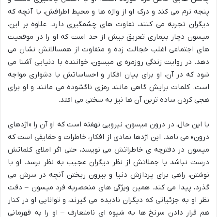
پنجه نرم می کند و درک او از واژه ها و محیط اطرافش، با آنچه که
دیگران تجربه می کنند، تفاوت های چشمگیری دارد. علاوه بر این،
میسون دچار بیماری تعریق بیش از حد است که او را در موقعیت
های اجتماعی اغلب خجالت زده و متفاوت از همسالانش نشان می
دهد. در روایت زندگی روزمره ی میسون، خواننده با دنیایی آشنا می
شود که در آن، او برای بیان افکار و احساساتش با دشواری مواجه
است. کلمات برایش گاهی مانند رمزی ناگشوده می مانند و او برای
هجی کردن ساده ترین آن ها نیز به سختی می افتد.
با این حال، در درون میسون، نیرویی نهفته است که او آن را «اژدهای
درون» می نامد. این اژدها نمادی از افکار، خاطرات و حقایقی است که
میسون در دفترچه ی خاطراتش می نویسد، حتی اگر املای کلماتش
درست نباشد یا جملاتش از نظر دیگران عجیب به نظر برسد. او با
نوشتن، راهی برای پردازش دنیا و بیرون ریختن آنچه در سرش می
گذرد، پیدا می کند. همین ویژگی های منحصربه فرد میسون – دقت
نظر او به جزئیاتی که دیگران نادیده می گیرند، و توانایی او در کنار
هم قرار دادن سرنخ ها به شیوه ای نامتعارف – او را به قهرمانی