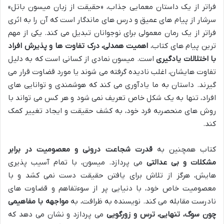
فراتر از یک داستان معمایی جذاب، «حقیقت از زبان میسون باتل»
سرشار از پیام های عمیق و درس های ماندگار است که آن را به اثری
فراتر از یک رمان معمولی برای نوجوانان تبدیل می کند. یکی از مهم
ترین پیام های کتاب،
اهمیت همدلی، درک تفاوت ها و پذیرش افراد
با اختلالات یادگیری
است. میسون نمادی از کسانی است که به دلیل
تفاوت هایشان، اغلب نادیده گرفته می شوند یا مورد قضاوت قرار می
گیرند. داستان به ما یادآوری می کند که هوشمندی و توانایی های
افراد، تنها به یک شکل خاص تعریف نمی شود و هر کس می تواند با
روش های منحصربه فرد خود، به کشف حقیقت و ایجاد تغییر کمک
کند.
کتاب همچنین به
قدرت شجاعت درونی و معصومیت در برابر
مشکلات و بی عدالتی
می پردازد. میسون، با تمام آسیب پذیری
هایش، هرگز از تلاش برای یافتن حقیقت دست نمی کشد و با
معصومیت خاص خود، با دنیایی پر از سوءتفاهم و قضاوت های
نادرست مقابله می کند. نویسنده به ظرافت، به
مواجهه با مفاهیمی
چون سوگ، تنهایی، ترس و زورگویی
می پردازد و نشان می دهد که