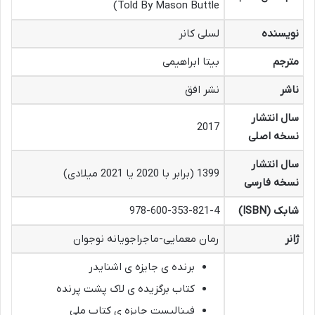
Told By Mason Buttle)
نویسنده
لسلی کانر
مترجم
بیتا ابراهیمی
ناشر
نشر افق
سال انتشار
2017
نسخه اصلی
سال انتشار
1399 (برابر با 2020 یا 2021 میلادی)
نسخه فارسی
شابک (ISBN)
978-600-353-821-4
ژانر
رمان معمایی-ماجراجویانه نوجوان
برنده ی جایزه ی اشنایدر
کتاب برگزیده ی لاک پشت پرنده
فینالیست جایزه ی کتاب ملی