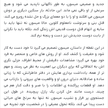
جدید و صمیمی میسون، به طور ناگهانی ناپدید می شود و هیچ
سرنخی از او باقی نمی ماند. این حادثه، بار سنگین دیگری بر دوش
میسون می افکند و او را با دو معمای بزرگ و حل نشده روبرو می کند:
قتل بنی و سرنوشت نامعلوم کلوین. حالا میسون نه تنها باید با
سایه ی اتهام قتل دوست قدیمی اش زندگی کند، بلکه باید با نگرانی
از بابت دوست جدیدش نیز دست و پنجه نرم کند.
در این نقطه از داستان، میسون تصمیم می گیرد تا خود دست به کار
شود و حقیقت را کشف کند. او از روش های خاص و منحصر به فرد
خود بهره می گیرد؛ مشاهدات دقیقش از محیط اطراف، جزئی نگری
اش به اتفاقاتی که برای دیگران بی اهمیت به نظر می رسند، و مهم
تر از همه، یادداشت برداری هایش در دفتر خاطراتش، که با زبانی
ساده و صادقانه، دنیای درون او و واقعیت های بیرونی را بازتاب می
دهد. او قطعات پراکنده ی اطلاعات را با صبر و دقت کنار هم می
چیند، درست مانند حل کردن یک پازل پیچیده. در طول این
جستجوی پر فراز و نشیب، میسون نه تنها به سرنخ های حیاتی
دست پیدا می کند، بلکه تحول عمیقی را در شخصیت خود تجربه می