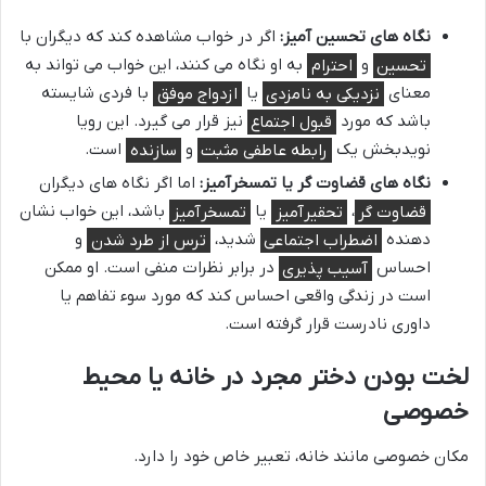
نگاه های تحسین آمیز:
اگر در خواب مشاهده کند که دیگران با
تحسین
و
احترام
به او نگاه می کنند، این خواب می تواند به
معنای
نزدیکی به نامزدی
یا
ازدواج موفق
با فردی شایسته
باشد که مورد
قبول اجتماع
نیز قرار می گیرد. این رویا
نویدبخش یک
رابطه عاطفی مثبت
و
سازنده
است.
نگاه های قضاوت گر یا تمسخرآمیز:
اما اگر نگاه های دیگران
قضاوت گر
،
تحقیرآمیز
یا
تمسخرآمیز
باشد، این خواب نشان
دهنده
اضطراب اجتماعی
شدید،
ترس از طرد شدن
و
احساس
آسیب پذیری
در برابر نظرات منفی است. او ممکن
است در زندگی واقعی احساس کند که مورد سوء تفاهم یا
داوری نادرست قرار گرفته است.
لخت بودن دختر مجرد در خانه یا محیط
خصوصی
مکان خصوصی مانند خانه، تعبیر خاص خود را دارد.