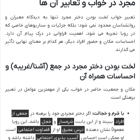
مجرد در خواب و تعابیر آن ها
تعبیر خواب لخت بودن دختر مجرد تنها به دیدگاه معبران و
روانشناسان محدود نمی شود؛ بلکه جزئیات و سناریوهای خاصی که
در رویا تجربه می شود، اهمیت فراوانی در درک پیام آن دارد.
احساسات، مکان و حضور افراد دیگر، هر کدام بر معنای نهایی تأثیر
می گذارند.
لخت بودن دختر مجرد در جمع (آشنا/غریبه) و
احساسات همراه آن
مکان و جمعیت حاضر در خواب، یکی از مهمترین عوامل در تعبیر
برهنگی است.
با شرم و خجالت:
اگر دختر مجردی خود را برهنه در
جمعی از
افراد
ببیند و از این بابت
شرمسار
و
خجل
باشد، این رویا
معمولاً نشان دهنده
ترس عمیق
او از
قضاوت اجتماعی
است.
او ممکن است احساس
آسیب پذیری اجتماعی
داشته باشد و