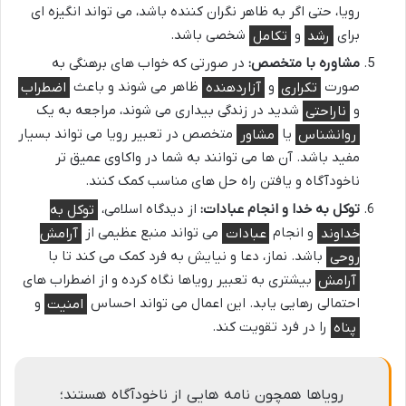
رویا، حتی اگر به ظاهر نگران کننده باشد، می تواند انگیزه ای
برای
رشد
و
تکامل
شخصی باشد.
مشاوره با متخصص:
در صورتی که خواب های برهنگی به
صورت
تکراری
و
آزاردهنده
ظاهر می شوند و باعث
اضطراب
و
ناراحتی
شدید در زندگی بیداری می شوند، مراجعه به یک
روانشناس
یا
مشاور
متخصص در تعبیر رویا می تواند بسیار
مفید باشد. آن ها می توانند به شما در واکاوی عمیق تر
ناخودآگاه و یافتن راه حل های مناسب کمک کنند.
توکل به خدا و انجام عبادات:
از دیدگاه اسلامی،
توکل به
خداوند
و انجام
عبادات
می تواند منبع عظیمی از
آرامش
روحی
باشد. نماز، دعا و نیایش به فرد کمک می کند تا با
آرامش
بیشتری به تعبیر رویاها نگاه کرده و از اضطراب های
احتمالی رهایی یابد. این اعمال می تواند احساس
امنیت
و
پناه
را در فرد تقویت کند.
رویاها همچون نامه هایی از ناخودآگاه هستند؛