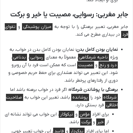
برای او ایجاد کند.
جابر مغربی: رسوایی، مصیبت یا خیر و برکت
جابر مغربی، تعبیر برهنگی را با توجه به
میزان پوشیدگی
و
تقوای
فرد
در بیداری مطرح می کند.
نمایان بودن کامل بدن:
نمایان بودن کامل بدن در خواب، به
ویژه
ناحیه شرمگاهی
، معمولاً به معنای
رسوایی
،
بدنامی
،
درد و رنج
و
مصیبت
است که ممکن است فرد با آن روبرو
شود. این تعبیر می تواند هشداری برای حفظ حریم خصوصی و
دوری از رفتارهای پرخطر باشد.
برهنگی با پوشاندن شرمگاه:
اگر فرد در خواب برهنه باشد اما
شرمگاه
خود را
پوشانده
باشد، تعبیر این خواب به
صلاحیت
اخلاقی
فرد بستگی دارد.
برای افراد
مؤمن
و
نیکوکار
، این خواب می تواند نشانه ای
از
خیر
و
برکت
باشد.
اما برای افراد
بدکردار
و
فاسد
، این خواب تعبیر خوبی