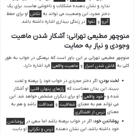
ندارد و نشان دهنده مشکلات و ناخوشی هاست. برای یک
دختر مجرد، این وضعیت می تواند به
تلاش
او برای حفظ
آبرو
و
تقوا
در زندگی بیداری اشاره داشته باشد.
منوچهر مطیعی تهرانی: آشکار شدن ماهیت
وجودی و نیاز به حمایت
منوچهر مطیعی تهرانی بر این باور است که برهنگی در خواب به طور
کلی به
فاش شدن اسرار
و
ماهیت واقعی
فرد اشاره دارد.
لخت بودن:
اگر دختر مجردی در خواب خود را برهنه و لخت
ببیند، این بدان معناست که
رازهای پنهان قلبی
او آشکار
شده و «
خود واقعی
» او برای دیگران مشخص خواهد شد. این
می تواند هم به معنای
شفافیت
و
صداقت
باشد و هم به
معنای
ترس از افشاگری
.
پوشاندن خود:
اگر در خواب برهنه باشد اما سعی در
پوشاندن
خود داشته باشد، این نشان دهنده
ترس و نگرانی
او بابت