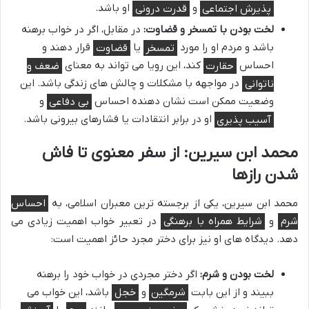
پذیرش اجتماعی
و
قدرت درونی
او باشد.
لخت بودن با تمسخر و قضاوت:
در مقابل، اگر در خواب برهنه
باشد و مردم او را مورد
تمسخر
یا
قضاوت
قرار دهند و
احساس
حقارت
کند، این رویا می تواند به معنای
ضعف و
ناتوانی
در مواجهه با مشکلات و چالش های زندگی باشد. این
وضعیت ممکن است نشان دهنده احساس
بی دفاعی
و
آسیب پذیری
او در برابر انتقادات یا فشارهای بیرونی باشد.
محمد ابن سیرین: از سفر معنوی تا فاش
شدن رازها
محمد ابن سیرین، یکی از برجسته ترین معبران اسلامی، به
احساس
شرم
و
شرایط همراه با برهنگی
در تعبیر خواب اهمیت زیادی می
دهد. دیدگاه های او نیز برای دختر مجرد حائز اهمیت است:
لخت بودن و شرم:
اگر دختر مجردی در خواب خود را برهنه
ببیند و از این بابت
شرمگین
و
خجل
باشد، این خواب می