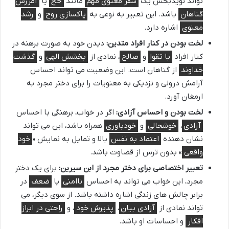
تواند نویدبخش یک
سفر معنوی مهم
مانند
حج
یا
آمرزش
گناهان
باشد. این تعبیر به نوعی به
پاکسازی روح
و
رشد
معنوی
اشاره دارد.
لخت بودن در کنار افراد متدین:
دیدن خود به صورت برهنه در
کنار افراد
با تقوا
و
صالح
، نمادی از
بخشش الهی
و
گذشت
خداوند
از گناهان است. این وضعیت می تواند احساس
آرامش درونی و نزدیکی به معنویات را برای دختر مجرد به
ارمغان آورد.
لخت بودن و احساس آزادی:
اگر در خواب، برهنگی با احساس
آزادی
،
خوشحالی
و
خودباوری
همراه باشد، این می تواند
نشان دهنده
اعتماد به نفس
بالا و تمایل به نمایش «
خود
واقعی
» بدون ترس از قضاوت باشد.
تعبیر اختصاصی برای دختر مجرد از ابن سیرین:
برای یک دختر
مجرد، این خواب می تواند به احساس
ناامنی
یا
ضعف
در
برابر چالش های زندگی اشاره داشته باشد. از سوی دیگر، می
تواند نمادی از
آزادی بیان
،
پذیرش خود
، و
راحتی در ابراز
افکار
و احساسات او باشد.