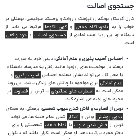
جستجوی اصالت
کارل گوستاو یونگ، روانپزشک و روانکاو برجسته سوئیسی، برهنگی در
خواب را به
ناخودآگاه جمعی
و
کهن الگوها
مرتبط می داند. از
دیدگاه او، این رویا اغلب نمادی از
جستجوی اصالت
و
خود واقعی
است.
احساس آسیب پذیری و عدم آمادگی:
دیدن خود به صورت
برهنه در موقعیت های روزمره مانند رفتن به مدرسه، دانشگاه
یا محل کار، می تواند نشان دهنده احساس
آسیب پذیری
و
عدم آمادگی
برای مواجهه با چالش های زندگی باشد. این رویا
ممکن است به
اضطراب های عملکردی
یا ترس از
قضاوت
در
محیط های اجتماعی اشاره کند.
ترس از قضاوت و فاش شدن عیوب شخصی:
برهنگی، به معنای
بدون پوشش
بودن و
آشکار
شدن تمام جنبه ها، می تواند
ترس از
فاش شدن عیوب
یا
نقاط ضعف
شخصیتی را برای
دختر مجرد بازتاب دهد. او ممکن است نگران باشد که دیگران