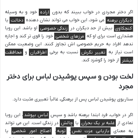
اگر دختر مجردی در خواب ببیند که بدون
اراده
خود و به وسیله
دیگران برهنه
می شود، این خواب می تواند نشان دهنده
دخالت
یا
کنجکاوی
بیش از حد دیگران در
زندگی خصوصی
او باشد. این رویا
هشداری است برای او که
مرزهای شخصی
خود را قوی تر کند و اجازه
ندهد افراد به حریم خصوصی اش تجاوز کنند. این وضعیت ممکن
است نیاز به
تغییر نگرش
نسبت به برخی
اطرافیان
و
محافظت
بیشتر
از خود را گوشزد کند.
لخت بودن و سپس پوشیدن لباس برای دختر
مجرد
سناریوی پوشیدن لباس پس از برهنگی، غالباً تعبیری مثبت دارد.
اگر در خواب، فرد ابتدا برهنه باشد و سپس
لباس بپوشد
، این رویا
نمادی از
غلبه بر یک بحران
یا
چالش
در زندگی است. این می تواند
به معنای
بازیابی عزت نفس
،
توبه
،
اصلاح امور شخصی
یا