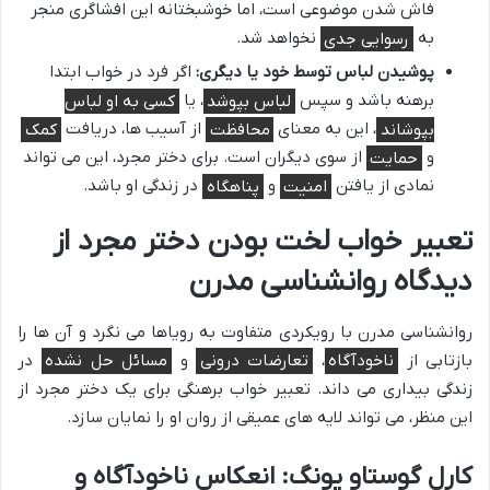
فاش شدن موضوعی است، اما خوشبختانه این افشاگری منجر
به
رسوایی جدی
نخواهد شد.
پوشیدن لباس توسط خود یا دیگری:
اگر فرد در خواب ابتدا
برهنه باشد و سپس
لباس بپوشد
، یا
کسی به او لباس
بپوشاند
، این به معنای
محافظت
از آسیب ها، دریافت
کمک
و
حمایت
از سوی دیگران است. برای دختر مجرد، این می تواند
نمادی از یافتن
امنیت
و
پناهگاه
در زندگی او باشد.
تعبیر خواب لخت بودن دختر مجرد از
دیدگاه روانشناسی مدرن
روانشناسی مدرن با رویکردی متفاوت به رویاها می نگرد و آن ها را
بازتابی از
ناخودآگاه
،
تعارضات درونی
و
مسائل حل نشده
در
زندگی بیداری می داند. تعبیر خواب برهنگی برای یک دختر مجرد از
این منظر، می تواند لایه های عمیقی از روان او را نمایان سازد.
کارل گوستاو یونگ: انعکاس ناخودآگاه و