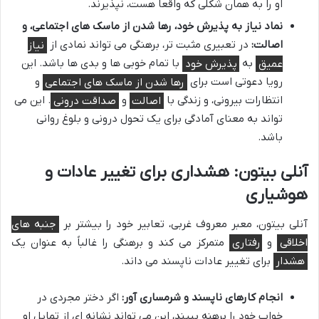
او را به همان شکلی که واقعاً هست، نپذیرند.
نماد نیاز به پذیرش خود، رها شدن از ماسک های اجتماعی، و
اصالت:
در تعبیری مثبت تر، برهنگی می تواند نمادی از
نیاز
عمیق
به
پذیرش خود
با تمام خوبی ها و بدی ها باشد. این
رویا دعوتی است برای
رها شدن از ماسک های اجتماعی
و
انتظارات بیرونی، و زندگی با
اصالت
و
صداقت درونی
. این می
تواند به معنای آمادگی برای یک تحول درونی و بلوغ روانی
باشد.
آنلی بیتون: هشداری برای تغییر عادات و
هوشیاری
آنلی بیتون، معبر معروف غربی، تعابیر خود را بیشتر بر
جنبه های
اخلاقی
و
رفتاری
متمرکز می کند و برهنگی را غالباً به عنوان یک
هشدار
برای تغییر عادات ناپسند می داند.
انجام کارهای ناپسند و شرمساری آور:
اگر دختر مجردی در
خواب خود را برهنه ببیند، این می تواند نشانه ای از تمایل او