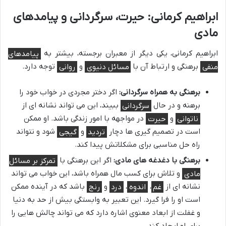
ابراهیم کرمانی: حیرت، سرگردانی و پیامدهای
مادی
ابراهیم کرمانی، یکی دیگر از معبران برجسته، بیشتر به
پیامدهای
منفی
برهنگی و ارتباط آن با
مسائل دنیوی
و
روانی
توجه دارد.
برهنگی به همراه سرگردانی:
اگر دختر مجردی در خواب خود را
برهنه و در حال
سرگردانی
ببیند، این می تواند نشانه ای از
ناتوانی
و
حیرت
در مواجهه با امور زندگی باشد. او ممکن
است در تصمیم گیری ها دچار
تردید
و
گیجی
شود و نتواند
راه حل مناسبی برای مشکلاتش پیدا کند.
برهنگی با دغدغه های مادی:
اگر این برهنگی با
تمرکز بر مسائل
مادی
و تلاش برای کسب مال همراه باشد، این خواب می تواند
نشانه ای از
غم
،
اندوه
،
درد
و
رنج
باشد که در آینده ممکن
است او را فرا گیرد. این تعبیر به وابستگی بیش از حد به دنیا
و غفلت از ابعاد معنوی اشاره دارد که می تواند چالش هایی را