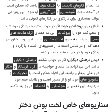
به انجام
کارهای ناپسند
یا
خلاف عرف
باشد که ممکن است
در آینده باعث
شرمساری
و
بی آبرویی
او شود. این رویا می
تواند هشداری برای بازنگری در رفتارهای کنونی باشد.
تلاش برای پوشاندن خود:
اگر در خواب متوجه برهنگی خود شود
و سعی کند خود را
بپوشاند
، این به معنای
ترک عادت های
منفی
و حرکت به سوی
اخلاق مداری
است. این رویا نشان می
دهد که او در تلاش است تا از مسیرهای اشتباه بازگردد و
زندگی خود را در جهت مثبت تغییر دهد.
دیدن برهنگی دیگران:
اگر در خواب شاهد
برهنگی دیگران
باشد، این می تواند به معنای مواجهه با
افراد فریبکار
و
مکار
در زندگی بیداری باشد. این افراد ممکن است با
تحریکات
و
تشویق های
خود، او را از مسیر اصلی و وظایف مهم خود
بازدارند. این تعبیر بر
هوشیاری
و
احتیاط
در روابط تأکید
دارد.
سناریوهای خاص لخت بودن دختر