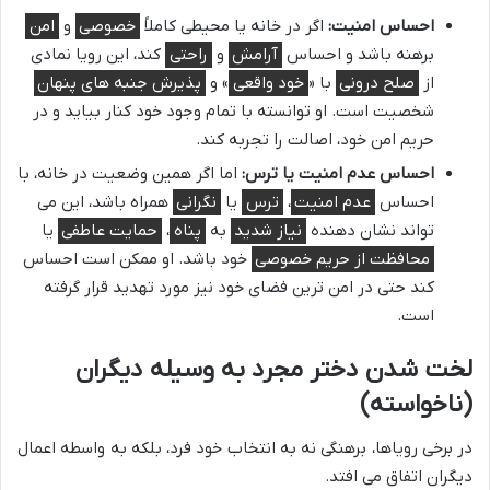
احساس امنیت:
اگر در خانه یا محیطی کاملاً
خصوصی
و
امن
برهنه باشد و احساس
آرامش
و
راحتی
کند، این رویا نمادی
از
صلح درونی
با «
خود واقعی
» و
پذیرش جنبه های پنهان
شخصیت است. او توانسته با تمام وجود خود کنار بیاید و در
حریم امن خود، اصالت را تجربه کند.
احساس عدم امنیت یا ترس:
اما اگر همین وضعیت در خانه، با
احساس
عدم امنیت
،
ترس
یا
نگرانی
همراه باشد، این می
تواند نشان دهنده
نیاز شدید
به
پناه
،
حمایت عاطفی
یا
محافظت از حریم خصوصی
خود باشد. او ممکن است احساس
کند حتی در امن ترین فضای خود نیز مورد تهدید قرار گرفته
است.
لخت شدن دختر مجرد به وسیله دیگران
(ناخواسته)
در برخی رویاها، برهنگی نه به انتخاب خود فرد، بلکه به واسطه اعمال
دیگران اتفاق می افتد.