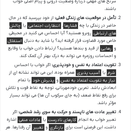
سرنخ های مهمی درباره وضعیت درونی و پیام اصلی خواب
باشند.
تأمل در موقعیت های زندگی فعلی:
از خود بپرسید که در حال
حاضر در زندگی با چه
فشارها
،
انتظارات اجتماعی
یا
چالش
های ارتباطی
روبرو هستید؟ آیا احساس می کنید در محیطی
خاص مورد قضاوت قرار گرفته اید؟ یا شاید به دنبال
استقلال
و
رهایی
از قید و بندها هستید؟ ارتباط دادن خواب با وقایع
و احساسات روزمره می تواند به درک بهتر آن کمک کند.
تقویت اعتماد به نفس و خودپذیری:
اگر خواب با احساس
شرم
یا
آسیب پذیری
همراه بوده، این می تواند نشانه ای از
نیاز به تقویت اعتماد به نفس
و
پذیرش خود
با تمام
ابعادش باشد. تمرین خودمهربانی، توجه به نقاط قوت و تلاش
برای رفع نقاط ضعف (به جای سرکوب آن ها) می تواند بسیار
مؤثر باشد.
تغییر عادت های ناپسند و حرکت به سوی رشد شخصی:
اگر
تعبیر خواب به انجام
کارهای نادرست
یا
عادات منفی
اشاره
داشت، این فرصتی است برای
بازنگری
و
تغییر
آن رفتارها. هر