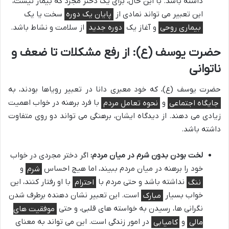
داشته باشد. با این حال، برای یک دختر مجرد که بیمار نیست،
این تعبیر می تواند نمادی از
پایان یک دوره
سخت یا یک
بیماری روحی
و آغاز یک
دوره جدید
از سلامت و نشاط باشد.
حضرت یوسف (ع): از رفع مشکلات تا ضعف و
ناتوانی
حضرت یوسف (ع)، که خود معبری دانا در تعبیر رویاها بودند، به
جایگاه اجتماعی
و
نحوه تعامل مردم
با فرد برهنه در خواب اهمیت
زیادی می دهند. از دیدگاه ایشان، برهنگی می تواند دو روی متفاوت
داشته باشد.
لخت بودن بدون شرم در میان مردم:
اگر دختر مجردی در خواب
خود را برهنه در میان مردم ببیند، اما هیچ احساس
شرم
و
ننگ
نداشته باشد و حتی مردم با
احترام
با او رفتار کنند، این
خواب بسیار
مبارک
است. این تعبیر نشان دهنده برطرف شدن
نگرانی ها، رسیدن به خواسته های قلبی، و حتی
موفقیت های
مالی
و
کامیابی
در امور زندگی است. این می تواند به معنای