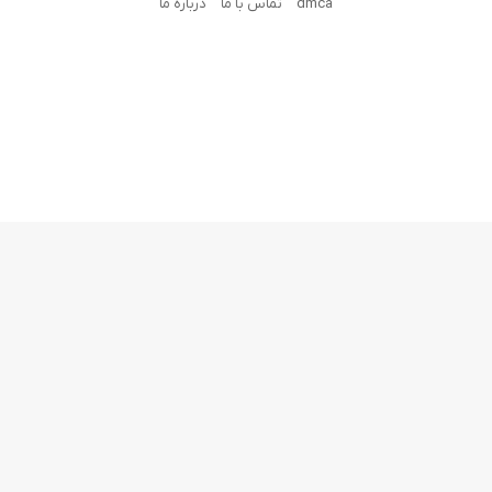
dmca
تماس با ما
درباره ما