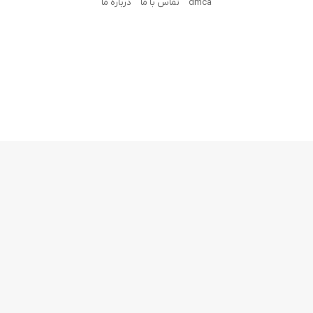
dmca
تماس با ما
درباره ما