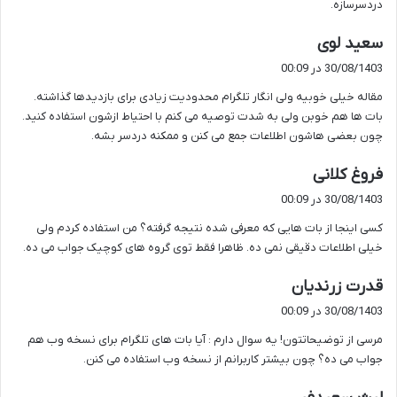
دردسرسازه.
گ
سعید لوی
ف
30/08/1403 در 00:09
ت
مقاله خیلی خوبیه ولی انگار تلگرام محدودیت زیادی برای بازدیدها گذاشته.
:
بات ها هم خوبن ولی به شدت توصیه می کنم با احتیاط ازشون استفاده کنید.
چون بعضی هاشون اطلاعات جمع می کنن و ممکنه دردسر بشه.
گ
فروغ کلانی
ف
30/08/1403 در 00:09
ت
کسی اینجا از بات هایی که معرفی شده نتیجه گرفته؟ من استفاده کردم ولی
:
خیلی اطلاعات دقیقی نمی ده. ظاهرا فقط توی گروه های کوچیک جواب می ده.
گ
قدرت زرندیان
ف
30/08/1403 در 00:09
ت
مرسی از توضیحاتتون! یه سوال دارم : آیا بات های تلگرام برای نسخه وب هم
:
جواب می ده؟ چون بیشتر کاربرانم از نسخه وب استفاده می کنن.
گ