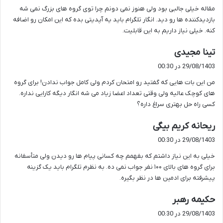
مقاله خیلی جالبی بود ولی هنوز نمی دونم چرا توی گروه های بزرگ نمی شه
:
بازدیدکننده ها رو دید. انگار تلگرام باید یه آپدیتی بده که این امکان رو اضافه
کنه. خیلی نیاز داریم به این قابلیت.
گ
تینا مجیدی
ف
29/08/1403 در 00:30
ت
من این بات هایی که گفتید رو امتحان کردم ولی کامل جواب ندادن! برای گروه
:
های کوچک عالیه ولی وقتی تعداد اعضا زیاد می شه انگار دیگه کارایی نداره.
کسی راه حل بهتری سراغ داره؟
گ
ریحانه کریم بیگی
ف
29/08/1403 در 00:30
ت
خیلی به این نیاز داشتم که بفهمم چه کسانی پیام ها رو دیدن ولی متأسفانه
:
برای گروه های بالای ۱۰۰ نفر جواب نمی ده. به نظرم تلگرام باید یک گزینه
پیشرفته برای ادمین ها در نظر بگیره.
گ
حکیمه رهبر
ف
29/08/1403 در 00:30
ت