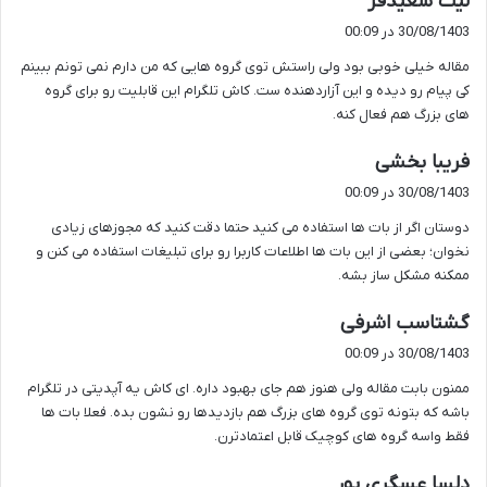
لیث سعیدفر
ف
30/08/1403 در 00:09
ت
مقاله خیلی خوبی بود ولی راستش توی گروه هایی که من دارم نمی تونم ببینم
:
کی پیام رو دیده و این آزاردهنده ست. کاش تلگرام این قابلیت رو برای گروه
های بزرگ هم فعال کنه.
گ
فریبا بخشی
ف
30/08/1403 در 00:09
ت
دوستان اگر از بات ها استفاده می کنید حتما دقت کنید که مجوزهای زیادی
:
نخوان؛ بعضی از این بات ها اطلاعات کاربرا رو برای تبلیغات استفاده می کنن و
ممکنه مشکل ساز بشه.
گ
گشتاسب اشرفی
ف
30/08/1403 در 00:09
ت
ممنون بابت مقاله ولی هنوز هم جای بهبود داره. ای کاش یه آپدیتی در تلگرام
:
باشه که بتونه توی گروه های بزرگ هم بازدیدها رو نشون بده. فعلا بات ها
فقط واسه گروه های کوچیک قابل اعتمادترن.
گ
دلسا عسگری پور