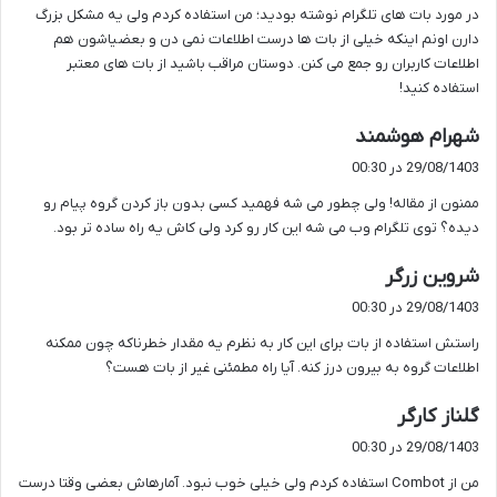
در مورد بات های تلگرام نوشته بودید؛ من استفاده کردم ولی یه مشکل بزرگ
:
دارن اونم اینکه خیلی از بات ها درست اطلاعات نمی دن و بعضیاشون هم
اطلاعات کاربران رو جمع می کنن. دوستان مراقب باشید از بات های معتبر
استفاده کنید!
گ
شهرام هوشمند
ف
29/08/1403 در 00:30
ت
ممنون از مقاله! ولی چطور می شه فهمید کسی بدون باز کردن گروه پیام رو
:
دیده؟ توی تلگرام وب می شه این کار رو کرد ولی کاش یه راه ساده تر بود.
گ
شروین زرگر
ف
29/08/1403 در 00:30
ت
راستش استفاده از بات برای این کار به نظرم یه مقدار خطرناکه چون ممکنه
:
اطلاعات گروه به بیرون درز کنه. آیا راه مطمئنی غیر از بات هست؟
گ
گلناز کارگر
ف
29/08/1403 در 00:30
ت
من از Combot استفاده کردم ولی خیلی خوب نبود. آمارهاش بعضی وقتا درست
: