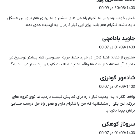
ف
30/08/1403 در 00:09
ت
خیلی خوب بود ولی به نظرم راه حل های بیشتر و به روزی هم برای این مشکل
:
باید باشه. تلگرام هم باید برای این نیاز کاربران یه آپدیت جدی بده.
گ
جاوید بادامچی
ف
01/09/1403 در 00:07
ت
ممنون از مقاله فقط کاش در مورد حفظ حریم خصوصی هم بیشتر توضیح می
:
دادید. آیا استفاده از بات ها واقعا امنیت اطلاعات کاربرا رو به خطر می اندازه؟
گ
شادمهر گودرزی
ف
01/09/1403 در 00:07
ت
واقعا تلگرام یه آپدیت نیاز داره برای نمایش لیست بازدیدها توی گروه های
:
بزرگ. این یکی از مشکلاتیه که من با تلگرام دارم و هنوز راه حل درست حسابی
براش پیدا نکردم.
گ
سروناز کوهکن
ف
01/09/1403 در 00:07
ت