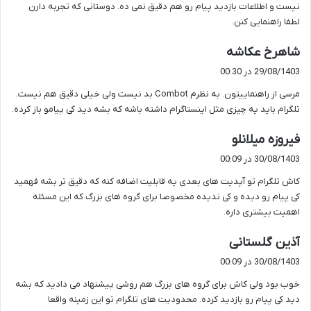
نیست و اطلاعات بازدید پیام رو هم دقیق نمی ده. دوستانی که تجربه دارن
لطفا راهنمایی کنن.
گ
شاهرخ عکاشه
ف
29/08/1403 در 00:30
ت
مرسی از راهنماییتون. به نظرم Combot بد نیست ولی خیلی دقیق هم نیست.
:
تلگرام باید یه چیزی مثل اینستاگرام داشته باشه که بشه دید کی پیامو باز کرده.
گ
فیروزه میلانلو
ف
30/08/1403 در 00:09
ت
کاش تلگرام تو آپدیت های بعدی یه قابلیت اضافه کنه که دقیق تر بشه فهمید
:
کی پیام رو دیده و کی ندیده مخصوصا برای گروه های بزرگ که این مسئله
اهمیت بیشتری داره.
گ
آذین گلستانی
ف
30/08/1403 در 00:09
ت
خوب بود ولی کاش برای گروه های بزرگ هم روشی پیشنهاد می دادید که بشه
:
دید کی پیام رو بازدید کرده. محدودیت های تلگرام تو این زمینه واقعا