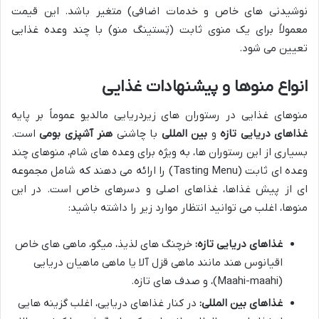
نوشیدنی های خاص و خدمات اضافی) متغیر باشد. این قیمت
معمولاً برای یک منوی ثابت (تِستینگ منو) با چند وعده غذایی
تعیین می شود.
انواع منوها و پیشنهادات غذایی
منوهای غذایی در رستوران های زیردریایی مالدیو عموماً بر پایه
غذاهای دریایی تازه
و
بین المللی
با چاشنی
هنر آشپزی بومی
است.
بسیاری از این رستوران ها، به ویژه برای وعده های شام، منوهای چند
وعده ای ثابت (Tasting Menu) را ارائه می دهند که شامل مجموعه
ای از پیش غذاها، غذاهای اصلی و دسرهای خاص است. در این
منوها، اغلب می توانید انتظار موارد زیر را داشته باشید:
غذاهای دریایی تازه:
خرچنگ های لذیذ، میگو، ماهی های خاص
اقیانوس هند مانند ماهی قزل آلا یا ماهی ماهیان دریایی
(Maahi-maahi)، و صدف های تازه.
غذاهای بین المللی:
در کنار غذاهای دریایی، اغلب گزینه هایی