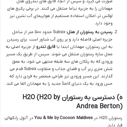
صورت می گیرد، و سپس از آنجا، قایق های تندروی هتل
مهمانان را به جزیره نیاما منتقل می کنند. در برخی پکیج های
لوکس تر، امکان استفاده مستقیم از هواپیمای آب نشین نیز
وجود دارد.
رسیدن به رستوران از هتل:
Subsix حدود ۵۰۰ متر از ساحل
جزیره اصلی فاصله دارد و بر روی آب شناور است. برای رسیدن
به این رستوران، مهمانان ابتدا با
قایق تندرو
از جزیره اصلی به
محل سازه رستوران منتقل می شوند. سپس، از طریق یک مسیر
ورودی که به پلکان های سه طبقه منتهی می شود، به عمق
شش متری زیر آب و فضای جذاب و متفاوت Subsix قدم می
گذارند. این مسیر ورودی نیز طراحی منحصر به فردی دارد که
حس ورود به یک دنیای کاملاً جدید را به مهمانان القا می کند.
ه) دسترسی به رستوران H2O (H2O by
Andrea Berton)
رستوران H2O در
You & Me by Cocoon Maldives
در آتول رانگهالی
قرار دارد.