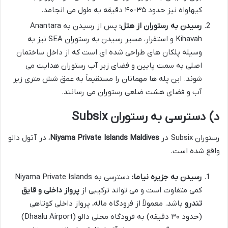
کیهاواه نیز حدود ۳۵-۴۰ دقیقه به طول می انجامد.
رسیدن به رستوران از هتل:
پس از رسیدن به Anantara
Kihavah و استقرار، مسیر رسیدن به رستوران SEA نیز به
وسیله پلکان های طراحی شده ای است که از داخل ساختمان
اصلی به سمت پایین و فضای زیر آب رستوران هدایت می
شوند. این پله ها مهمانان را مستقیماً به عمق شش متری زیر
آب و فضای هشت ضلعی رستوران می رسانند.
د) دسترسی به رستوران Subsix
رستوران Subsix در
Niyama Private Islands Maldives
، در آتول دالو
واقع شده است.
رسیدن به جزیره نیاما:
دسترسی به Niyama Private Islands
کمی متفاوت است و می تواند ترکیبی از
پرواز داخلی و قایق
تندرو
باشد. معمولاً از فرودگاه ماله، پرواز داخلی کوتاهی
(حدود ۳۰ دقیقه) به فرودگاه محلی دالو (Dhaalu Airport)