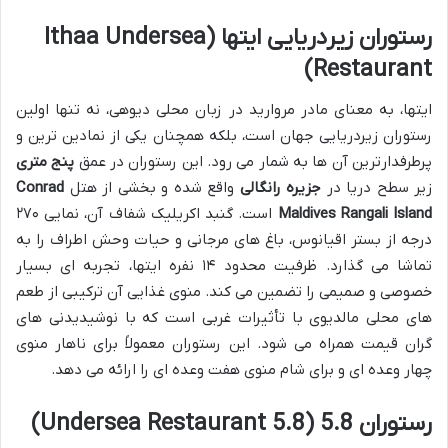
رستوران زیردریایی ایتها (Ithaa Undersea
Restaurant)
ایتها، به معنای مادر مروارید در زبان محلی دیوهی، نه تنها اولین
رستوران زیردریایی جهان است، بلکه همچنان یکی از نمادین ترین و
پرطرفدارترین آن ها به شمار می رود. این رستوران در عمق
پنج متری
زیر سطح دریا در
جزیره رانگالی
واقع شده و بخشی از هتل
Conrad
Maldives Rangali Island
است. گنبد اکریلیک شفاف آن، نمایی ۲۷۰
درجه از بستر اقیانوس، باغ های مرجانی و حیات وحش اطراف را به
تماشا می گذارد. ظرفیت محدود ۱۴ نفره ایتها، تجربه ای بسیار
خصوصی و صمیمی را تضمین می کند. منوی غذایی آن ترکیبی از طعم
های محلی مالدیوی با تأثیرات غربی است که با نوشیدیدنی های
گران قیمت همراه می شود. این رستوران معمولاً برای ناهار منوی
چهار وعده ای و برای شام منوی هفت وعده ای را ارائه می دهد.
رستوران 5.8 (5.8 Undersea Restaurant)