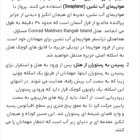
هواپیمای آب نشین (Seaplane)
استفاده می کنند. پرواز با
هواپیمای آب نشین، تجربه ای هیجان انگیز و دیدنی از جزایر
پراکنده مالدیو از فراز آسمان است که حدود ۳۰ دقیقه به طول
می انجامد. هتل Conrad Maldives Rangali Island مسئول
هماهنگی ترانسفر هواپیمای آب نشین برای مهمانان خود است.
پس از فرود هواپیما در نزدیکی جزیره، با قایق های کوچک هتل
به اسکله اصلی جزیره منتقل خواهید شد.
رسیدن به رستوران از هتل:
پس از ورود به هتل و استقرار، برای
رسیدن به رستوران ایتها، مهمانان از طریق یک اسکله چوبی
زیبا که به سمت آب پیش رفته، هدایت می شوند. در انتهای
این اسکله، یک پاویون کوچک قرار دارد که ورودی رستوران
زیردریایی است. از آنجا، باید از پله های مارپیچی به سمت
پایین حرکت کرد تا به عمق پنج متری زیر سطح اقیانوس رسید
و وارد فضای شیشه ای رستوران شد. این مسیر کوتاه و هیجان
انگیز، مقدمه ای بر دنیای زیر آب است که انتظار مهمانان را می
کشد.