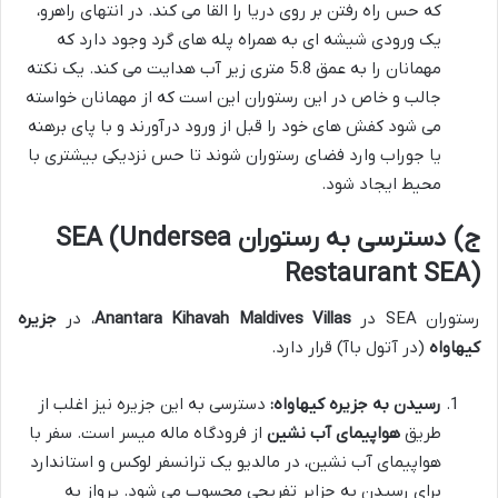
که حس راه رفتن بر روی دریا را القا می کند. در انتهای راهرو،
یک ورودی شیشه ای به همراه پله های گرد وجود دارد که
مهمانان را به عمق 5.8 متری زیر آب هدایت می کند. یک نکته
جالب و خاص در این رستوران این است که از مهمانان خواسته
می شود کفش های خود را قبل از ورود درآورند و با پای برهنه
یا جوراب وارد فضای رستوران شوند تا حس نزدیکی بیشتری با
محیط ایجاد شود.
ج) دسترسی به رستوران SEA (Undersea
Restaurant SEA)
رستوران SEA در
Anantara Kihavah Maldives Villas
، در
جزیره
کیهاواه
(در آتول باآ) قرار دارد.
رسیدن به جزیره کیهاواه:
دسترسی به این جزیره نیز اغلب از
طریق
هواپیمای آب نشین
از فرودگاه ماله میسر است. سفر با
هواپیمای آب نشین، در مالدیو یک ترانسفر لوکس و استاندارد
برای رسیدن به جزایر تفریحی محسوب می شود. پرواز به