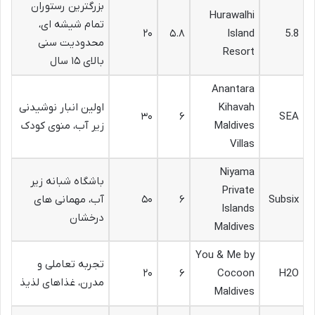
بزرگترین رستوران
Hurawalhi
تمام شیشه ای،
۲۰
۵.۸
Island
5.8
محدودیت سنی
Resort
بالای ۱۵ سال
Anantara
Kihavah
اولین انبار نوشیدنی
۳۰
۶
SEA
Maldives
زیر آب، منوی کودک
Villas
Niyama
باشگاه شبانه زیر
Private
Subsix
۶
۵۰
آب، مهمانی های
Islands
درخشان
Maldives
You & Me by
تجربه تعاملی و
۲۰
۶
Cocoon
H2O
مدرن، غذاهای لذیذ
Maldives