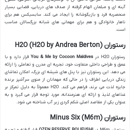
آینه ای و مبلمان الهام گرفته از صدف های دریایی، فضایی بسیار
منحصربه فرد و بازیگوشانه را ایجاد می کند. سابسیکس هم برای
ناهار خانوادگی و هم برای مهمانی های شبانه بزرگسالان مناسب
است.
رستوران H2O (H2O by Andrea Berton)
رستوران H2O در
You & Me by Cocoon Maldives
قرار دارد و با
عمق و طراحی داخلی متفاوت خود، تجربه ای مدرن و تعاملی را ارائه
می دهد. این رستوران نیز با پنل های شیشه ای بزرگ، امکان تماشای
زندگی دریایی اطراف را در حالی که مهمانان از منوی سرآشپز برنده
جایزه لذت می برند، فراهم می کند. H2O معمولاً به دلیل تمرکز بر
غذاهای لذیذ و ارائه ای هنرمندانه، مورد توجه قرار می گیرد و به
عنوان یکی از مقاصد اصلی شکم گردی زیر آب شناخته می شود.
رستوران Minus Six (M6m)
رستوران M6m در
OZEN RESERVE BOLIFUSHI
قرار گرفته و تجربه