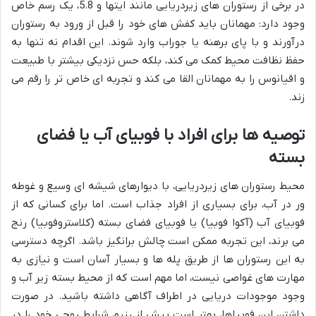
در برخی از رستوران های زیردریایی مانند ایتها و 5.8، یک رسم خاص
وجود دارد: مهمانان باید کفش های خود را قبل از ورود به رستوران
درآورند و با پای برهنه یا جوراب وارد شوند. این اقدام نه تنها به
حفظ نظافت محیط کمک می کند، بلکه حس نزدیکی بیشتر با طبیعت
و اقیانوس را به مهمانان القا می کند و تجربه ای خاص تر را رقم می
زند.
توصیه ها برای افراد با فوبیای آب یا فضای
بسته
محیط رستوران های زیردریایی، با دیوارهای شیشه ای وسیع و غوطه
ور در آب، برای بسیاری از افراد جذاب است. اما برای کسانی که از
فوبیای آب (آکوا فوبیا) یا فوبیای فضای بسته (کلاستروفوبیا) رنج
می برند، این تجربه ممکن است چالش برانگیز باشد. اگرچه دسترسی
به این رستوران ها از طریق پله ها و بسیار آسان است و نیازی به
مهارت های غواصی نیست، اما مهم است که از محیط بسته زیر آب و
وجود موجودات دریایی در اطراف آگاهی داشته باشید. در صورت
داشتن این فوبیاها، بهتر است پیش از رزرو، شرایط روحی خود را در