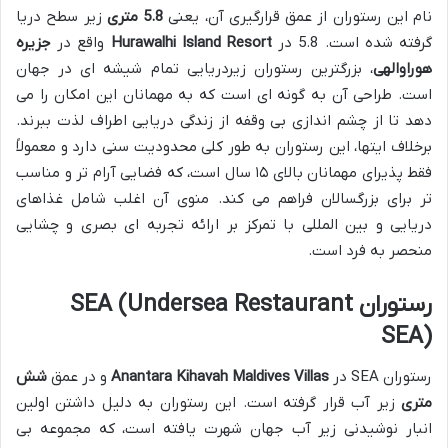
نام این رستوران از عمق قرارگیری آن، یعنی
5.8 متری
زیر سطح دریا
گرفته شده است. 5.8 در
Hurawalhi Island Resort
واقع در
جزیره
هوراوالهی
، بزرگترین رستوران زیردریایی تمام شیشه ای در جهان
است. طراحی آن به گونه ای است که به مهمانان این امکان را می
دهد تا از چشم اندازی بی وقفه از زندگی دریایی اطراف لذت ببرند.
برخلاف ایتها، این رستوران به طور کلی محدودیت سنی دارد و معمولاً
فقط پذیرای مهمانان بالای ۱۵ سال است، که فضایی آرام تر و مناسب
تر برای بزرگسالان فراهم می کند. منوی آن اغلب شامل غذاهای
دریایی و بین المللی با تمرکز بر ارائه تجربه ای بصری و چشایی
منحصر به فرد است.
رستوران SEA (Undersea Restaurant
SEA)
رستوران SEA در
Anantara Kihavah Maldives Villas
و در عمق
شش
متری
زیر آب قرار گرفته است. این رستوران به دلیل داشتن اولین
انبار نوشیدنی زیر آب جهان شهرت یافته است، که مجموعه بی