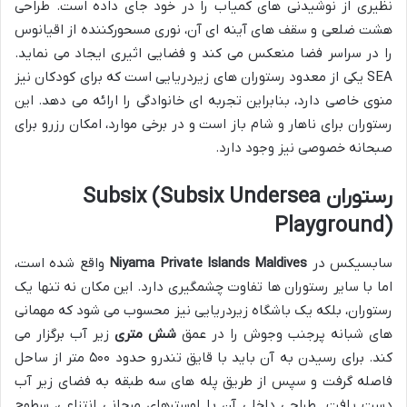
نظیری از نوشیدنی های کمیاب را در خود جای داده است. طراحی
هشت ضلعی و سقف های آینه ای آن، نوری مسحورکننده از اقیانوس
را در سراسر فضا منعکس می کند و فضایی اثیری ایجاد می نماید.
SEA یکی از معدود رستوران های زیردریایی است که برای کودکان نیز
منوی خاصی دارد، بنابراین تجربه ای خانوادگی را ارائه می دهد. این
رستوران برای ناهار و شام باز است و در برخی موارد، امکان رزرو برای
صبحانه خصوصی نیز وجود دارد.
رستوران Subsix (Subsix Undersea
Playground)
سابسیکس در
Niyama Private Islands Maldives
واقع شده است،
اما با سایر رستوران ها تفاوت چشمگیری دارد. این مکان نه تنها یک
رستوران، بلکه یک باشگاه زیردریایی نیز محسوب می شود که مهمانی
های شبانه پرجنب وجوش را در عمق
شش متری
زیر آب برگزار می
کند. برای رسیدن به آن باید با قایق تندرو حدود ۵۰۰ متر از ساحل
فاصله گرفت و سپس از طریق پله های سه طبقه به فضای زیر آب
دست یافت. طراحی داخلی آن با لوسترهای مرجانی انتزاعی، سطوح