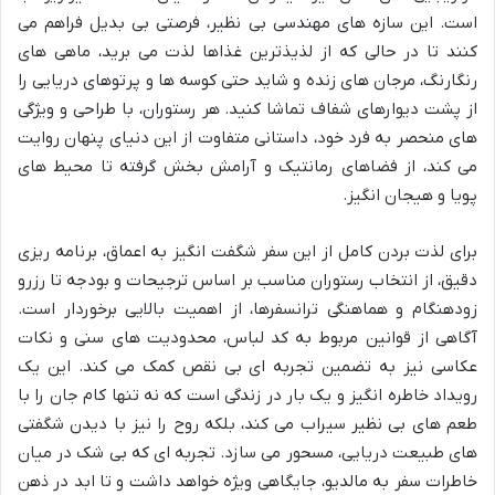
است. این سازه های مهندسی بی نظیر، فرصتی بی بدیل فراهم می
کنند تا در حالی که از لذیذترین غذاها لذت می برید، ماهی های
رنگارنگ، مرجان های زنده و شاید حتی کوسه ها و پرتوهای دریایی را
از پشت دیوارهای شفاف تماشا کنید. هر رستوران، با طراحی و ویژگی
های منحصر به فرد خود، داستانی متفاوت از این دنیای پنهان روایت
می کند، از فضاهای رمانتیک و آرامش بخش گرفته تا محیط های
پویا و هیجان انگیز.
برای لذت بردن کامل از این سفر شگفت انگیز به اعماق، برنامه ریزی
دقیق، از انتخاب رستوران مناسب بر اساس ترجیحات و بودجه تا رزرو
زودهنگام و هماهنگی ترانسفرها، از اهمیت بالایی برخوردار است.
آگاهی از قوانین مربوط به کد لباس، محدودیت های سنی و نکات
عکاسی نیز به تضمین تجربه ای بی نقص کمک می کند. این یک
رویداد خاطره انگیز و یک بار در زندگی است که نه تنها کام جان را با
طعم های بی نظیر سیراب می کند، بلکه روح را نیز با دیدن شگفتی
های طبیعت دریایی، مسحور می سازد. تجربه ای که بی شک در میان
خاطرات سفر به مالدیو، جایگاهی ویژه خواهد داشت و تا ابد در ذهن