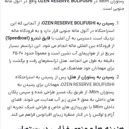
رستوران M6m در
OZEN RESERVE BOLIFUSHI
واقع در آتول ماله
جنوبی است.
رسیدن به OZEN RESERVE BOLIFUSHI:
از آنجایی که این
استراحتگاه در آتول ماله جنوبی قرار دارد و به فرودگاه ماله
نزدیک است، دسترسی به آن اغلب با
قایق تندرو (Speedboat)
از فرودگاه بین المللی ماله انجام می شود. این ترانسفر بسیار
سریع تر از هواپیمای آب نشین است و معمولاً حدود ۲۰-۲۵
دقیقه به طول می انجامد. هتل ترانسفرهای رفت و برگشت را
برای مهمانان خود هماهنگ می کند.
رسیدن به رستوران از هتل:
پس از رسیدن به استراحتگاه
OZEN RESERVE BOLIFUSHI، مهمانان برای رسیدن به
رستوران M6m، از طریق یک مسیر طراحی شده و سپس پلکان
های داخلی به عمق ۶ متری زیر آب هدایت می شوند. فضای
داخلی M6m با نورپردازی های خاص و طراحی شیک، تجربه ای
آرام و لوکس را در کنار منظره زیبای اقیانوس فراهم می کند.