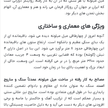
میل میلونه با هر سنگی که در آن به کار رفته، روایتگر دورانی است
که ایران بر جهان آن روزگار فرمان می راند و هنر و معماری آن، الهام
بخش تمدن های دیگر بود.
ویژگی های معماری و ساختاری
آنچه امروز از چهارطاقی میل میلونه دیده می شود، باقیمانده ای از
یک بنای سنگی عظیم و باشکوه است. ارتفاع ستون های باقیمانده
این چهارطاقی حدود ۸ متر برآورد می شود. این بنا در اصل دارای ۴
نبش (گوشه) بوده که فضایی تقریبی به وسعت ۴ جریب، معادل
حدود ۳۲۰۰ متر مربع، را در بر می گرفته است. این وسعت، حاکی از
ابعاد بزرگ و اهمیت بالای بنا در زمان خود است.
مصالح به کار رفته در ساخت میل میلونه، عمدتاً سنگ و ساروج
است.
سنگ، به عنوان ماده ای مقاوم و بادوام، تضمین کننده
پایداری بنا در طول قرون متمادی بوده است. ساروج نیز، ملاتی سنتی
و بسیار محکم است که از ترکیب آهک و خاکستر یا ماسه و برخی
افزودنی های دیگر به دست می آید و به دلیل خاصیت چسبندگی بالا