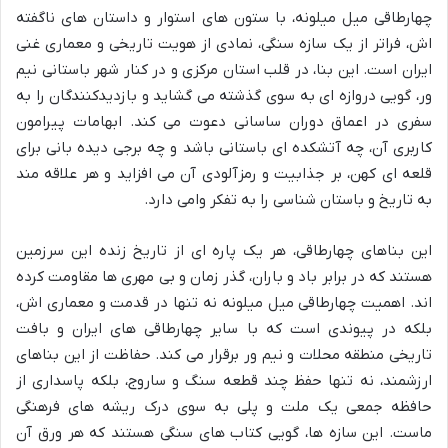
چهارطاقی میل میلونه، با ستون های استوار و داستان های ناگفته
اش، فراتر از یک سازه سنگی، نمادی از هویت تاریخی و معماری غنی
ایران است. این بنا، در قلب استان مرکزی و در کنار شهر باستانی نیم
ور، گویی دروازه ای به سوی گذشته می گشاید و بازدیدکنندگان را به
سفری در اعماق دوران ساسانی دعوت می کند. ابهامات پیرامون
کاربری آن، چه آتشکده ای باستانی باشد و چه برجی دیده بانی برای
قلعه ای کهن، بر جذابیت و رمزآلودی آن می افزاید و هر علاقه مند
به تاریخ و باستان شناسی را به تفکر وامی دارد.
این بناهای چهارطاقی، هر یک پاره ای از تاریخ زنده این سرزمین
هستند که در برابر باد و باران، گذر زمان و بی مهری ها مقاومت کرده
اند. اهمیت چهارطاقی میل میلونه نه تنها در قدمت و معماری اش،
بلکه در پیوندی است که با سایر چهارطاقی های ایران و بافت
تاریخی منطقه محلات و نیم ور برقرار می کند. حفاظت از این بناهای
ارزشمند، نه تنها حفظ چند قطعه سنگ و ساروج، بلکه پاسداری از
حافظه جمعی یک ملت و پلی به سوی درک ریشه های فرهنگی
ماست. این سازه ها، گویی کتاب های سنگی هستند که هر ورق آن