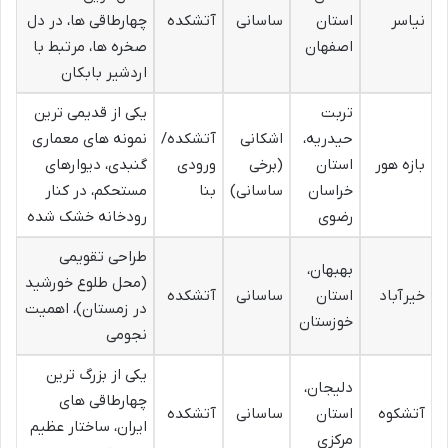
نیاسر
استان
ساسانی
آتشکده
چهارطاقی ها، در دل
اصفهان
صخره ها، مرتبط با
اردشیر بابکان
تربت
یکی از قدیمی ترین
حیدریه،
اشکانی
آتشکده/
نمونه های معماری
بازه هور
استان
(برخی
ورودی
گنبدی، دیوارهای
خراسان
ساسانی)
بنا
مستحکم، در کنار
رضوی
رودخانه خشک شده
طراحی تقویمی
بهبهان،
(محل طلوع خورشید
خیرآباد
استان
ساسانی
آتشکده
در زمستان)، اهمیت
خوزستان
نجومی
یکی از بزرگ ترین
دلیجان،
چهارطاقی های
آتشکوه
استان
ساسانی
آتشکده
ایران، ساختار عظیم
مرکزی