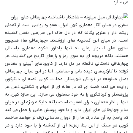
می سازد.
سفری در میان آثار معماری کهن ایران، همواره روایتی است از تمدنی
ریشه دار و هنری یگانه که در دل خاک این سرزمین نفس کشیده
است. در میان این گنجینه های ارزشمند، «چهارطاقی ها» همچون
ستون های استوار زمان، نه تنها یادآور شکوه معماری باستانی
هستند، بلکه دریچه ای به سوی رمز و رازهای تاریخ می گشایند. هر
چهارطاقی داستانی ناگفته در دل دارد، از کاربردهای آیینی و مقدس
گرفته تا کارکردهای دیده بانی و حفاظتی. اما در این میان، چهارطاقی
«میل میلونه» در نزدیکی شهرستان محلات، گویی قصه ای دیگرگون
روایت می کند؛ قصه ای که در هاله ای از ابهام و شگفتی، ذهن هر
پژوهشگر و گردشگری را به خود مشغول می سازد. این سازه کهن، نه
تنها از نظر معماری دارای اهمیت است، بلکه جایگاه ویژه ای در میان
سایر چهارطاقی های ایران دارد و با خود پرسش هایی را حمل می کند
که پاسخ به آن ها، درک ما را از دوران ساسانی ژرف تر خواهد ساخت.
گویی هر سنگ از این بنا، زمزمه ای از گذشته را با خود دارد و هر
زاویه اش، روایتی از هزاران سال پیش را به گوش می رساند.