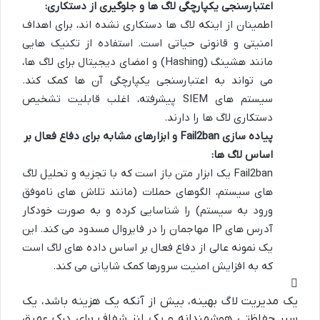
اعتبارسنجی یکپارچگی لاگ ها و جلوگیری از دستکاری:
اطمینان از اینکه لاگ ها دستکاری نشده اند، برای اهداف
امنیتی و قانونی حیاتی است. استفاده از تکنیک هایی
مانند هشینگ (Hashing) و امضای دیجیتال برای لاگ ها،
می تواند به اعتبارسنجی یکپارچگی آن ها کمک کند.
سیستم های SIEM پیشرفته، اغلب قابلیت تشخیص
دستکاری لاگ ها را دارند.
پیاده سازی Fail2ban و ابزارهای مشابه برای دفاع فعال بر
اساس لاگ ها:
Fail2ban یک ابزار متن باز است که با تجزیه و تحلیل لاگ
های سیستم، الگوهای حملات (مانند تلاش های ناموفق
ورود به سیستم) را شناسایی کرده و به صورت خودکار
آدرس های IP مهاجمان را در فایروال مسدود می کند. این
یک نمونه عالی از دفاع فعال بر اساس داده های لاگ است
که به افزایش امنیت سرورها کمک شایانی می کند.
یک مدیریت لاگ بهینه، بیش از آنکه یک هزینه باشد، یک
سپر حفاظتی هوشمندانه و یک لنز شفاف برای درک عمیق