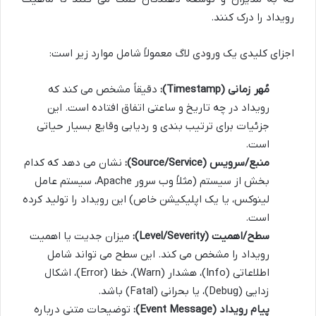
رویداد را درک کنند.
اجزای کلیدی یک ورودی لاگ معمولاً شامل موارد زیر است:
مُهر زمانی (Timestamp):
دقیقاً مشخص می کند که
رویداد در چه تاریخ و ساعتی اتفاق افتاده است. این
جزئیات برای ترتیب بندی و ردیابی وقایع بسیار حیاتی
است.
منبع/سرویس (Source/Service):
نشان می دهد که کدام
بخش از سیستم (مثلاً وب سرور Apache، سیستم عامل
لینوکس، یا یک اپلیکیشن خاص) این رویداد را تولید کرده
است.
سطح/اهمیت (Level/Severity):
میزان جدیت یا اهمیت
رویداد را مشخص می کند. این سطح می تواند شامل
اطلاعاتی (Info)، هشدار (Warn)، خطا (Error)، اشکال
زدایی (Debug)، یا بحرانی (Fatal) باشد.
پیام رویداد (Event Message):
توضیحات متنی درباره