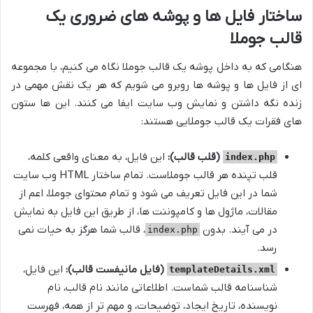
ساختار فایل ها و پوشه های ضروری یک
قالب جوملا
هنگامی که به داخل پوشه یک قالب جوملا نگاه می کنیم، با مجموعه
ای از فایل ها و پوشه ها روبرو می شویم که هر یک نقش مهمی در
زنده نگه داشتن و نمایش وب سایت ایفا می کنند. این ها ستون
های فقرات یک قالب جوملایی هستند:
(قلب قالب):
این فایل، به معنای واقعی کلمه،
index.php
قلب تپنده هر قالب جوملاست. تمام ساختار HTML وب سایت
شما در این فایل تعریف می شود و تمام محتوای جوملا، اعم از
مقالات، ماژول ها و کامپوننت ها، از طریق این فایل به نمایش
در می آیند. بدون
، قالب شما هرگز به حیات نمی
index.php
رسد.
(فایل مانیفست قالب):
این فایل،
templateDetails.xml
شناسنامه قالب شماست. اطلاعاتی مانند نام قالب، نام
نویسنده، تاریخ ایجاد، توضیحات، و مهم تر از همه، فهرست