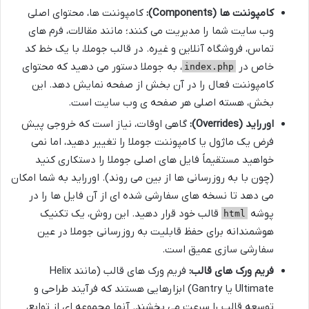
کامپوننت ها (Components):
کامپوننت ها، محتوای اصلی
وب سایت شما را مدیریت می کنند؛ مانند مقالات، فرم های
تماس، فروشگاه آنلاین و غیره. در قالب جوملا، با یک خط کد
خاص در
، به جوملا دستور می دهید که محتوای
index.php
کامپوننت فعال را در آن بخش از صفحه نمایش دهد. این
بخش، هسته اصلی هر صفحه ی وب سایت است.
اورراید (Overrides):
گاهی اوقات، نیاز است که خروجی پیش
فرض یک ماژول یا کامپوننت جوملا را تغییر دهید، اما نمی
خواهید مستقیماً فایل های اصلی جوملا را دستکاری کنید
(چون با به روزرسانی ها از بین می روند). اورراید به شما امکان
می دهد تا نسخه های سفارشی شده ای از آن فایل ها را در
پوشه
قالب خود قرار دهید. این روش، یک تکنیک
html
هوشمندانه برای حفظ قابلیت به روزرسانی جوملا در عین
سفارشی سازی عمیق است.
فریم ورک های قالب:
فریم ورک های قالب (مانند Helix
Ultimate یا Gantry) ابزارهایی هستند که فرآیند طراحی و
توسعه قالب را سرعت می بخشند. آنها مجموعه ای از توابع،