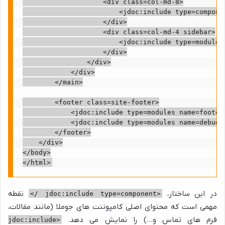
                    <div class=col-md-8>

          <jdoc:include type=component /> <!-- محتوای اصلی کامپوننت -->
                    </div>

                    <div class=col-md-4 sidebar>

                        <jdoc:include type=modules 
                    </div>

                </div>

            </div>

        </main>

        <footer class=site-footer>

            <jdoc:include type=modules name=footer 
jdoc:include type=modules name=deb /> <!-- برای نمایش اطلاعات دیباگ -->
        </footer>

    </div>

</body>

در این ساختار،
نقطه
<jdoc:include type=component />
مهمی است که محتوای اصلی کامپوننت های جوملا (مانند مقالات،
فرم های تماس و…) را نمایش می دهد.
<jdoc:include