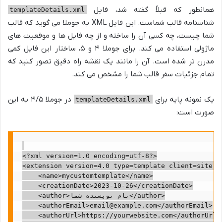
همانطور که قبلاً گفته شد، فایل
templateDetails.xml
شناسنامه قالب شماست. این فایل XML به جوملا می گوید که قالب
شما چیست، چه کسی آن را ساخته و از چه فایل ها و موقعیت های
ماژولی استفاده می کند. برای جوملا ۴ و ۵، ساختار این فایل کمی
مدرن تر شده است. آن را مانند یک نقشه راه دقیق تصور کنید که
تمام جزئیات سفر قالب شما را مشخص می کند.
یک نمونه پایه برای
در جوملا ۴/۵ به این
templateDetails.xml
صورت است:
<?xml version=1.0 encoding=utf-8?>

<extension version=4.0 type=template client=site me
    <name>mycustomtemplate</name>

    <creationDate>2023-10-26</creationDate>

    <author>نام نویسنده شما</author>

    <authorEmail>email@example.com</authorEmail>

    <authorUrl>https://yourwebsite.com</authorUrl>
