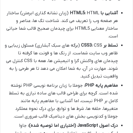
آشنایی با HTML5:
HTML (زبان نشانه گذاری ابرمتن) ساختار
هر صفحه وب را تعریف می کند. شناخت تگ ها، عناصر و
ساختار معنایی HTML5 برای چیدمان صحیح قالب شما حیاتی
است.
تسلط بر CSS3:
CSS (برگه های سبک آبشاری) مسئول زیبایی و
ظاهر وب سایت شماست. از رنگ ها و فونت ها گرفته تا
چیدمان های واکنش گرا و انیمیشن ها، همه با CSS کنترل می
شوند. مهارت در آن، به شما امکان می دهد تا هر طرحی را به
واقعیت تبدیل کنید.
مفاهیم پایه PHP:
جوملا با زبان برنامه نویسی PHP نوشته
شده است. گرچه برای طراحی قالب های ساده نیازی به تسلط
کامل بر PHP نیست، اما آشنایی با مفاهیم پایه مانند
متغیرها، حلقه ها، شرط ها و توابع، برای درک نحوه عملکرد
جوملا و کدنویسی بخش های دینامیک قالب ضروری است.
درک اصول JavaScript (اختیاری اما توصیه شده):
جاوا