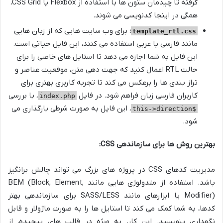
گرفته تا چیدمان ستون ها با استفاده از Flexbox یا CSS Grid،
همگی در اینجا کدنویسی می شوند.
:
برای وب سایت هایی که از زبان هایی
template_rtl.css
مانند فارسی یا عربی استفاده می کنند، این فایل حیاتی است.
این فایل به شما اجازه می دهد تا استایل های خاصی را برای
حالت RTL اعمال کنید که جهت دهی متن، موقعیت عناصر و
تراز بندی ها را برعکس می کند تا تجربه کاربری بهتری برای
کاربران فارسی زبان فراهم شود. در فایل
، با بررسی
index.php
، این فایل به صورت شرطی بارگذاری می
$this->direction
شود.
بهترین روش ها برای سازماندهی CSS:
مدیریت کدهای CSS در پروژه های بزرگ می تواند چالش برانگیز
باشد. استفاده از متدولوژی هایی مانند BEM (Block, Element,
Modifier) یا ابزارهای مانند SASS/LESS برای سازماندهی بهتر
کدها، به شما کمک می کند تا استایل ها را به صورت ماژولار و قابل
نگهداری بنویسید. این کار، به ویژه در قالب های پیچیده، از