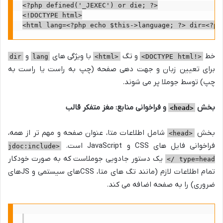
<?php defined('_JEXEC') or die; ?>

<!DOCTYPE html>

خط
و تگ
با ویژگی های
و
dir
lang
<html>
<!DOCTYPE html>
برای تعیین زبان و جهت دهی صفحه (چپ به راست یا راست به
چپ) توسط جوملا پر می شوند.
بخش
و فراخوانی منابع: مغز متفکر قالب
<head>
بخش
شامل اطلاعات متا، عنوان صفحه و مهم تر از همه،
<head>
فراخوانی فایل های CSS و JavaScript است.
<jdoc:include
یک دستور جادویی جوملاست که به صورت خودکار
type=head />
تمام اطلاعات لازم (مانند تگ های متا، CSSهای سیستمی و JSهای
ضروری) را به صفحه اضافه می کند.