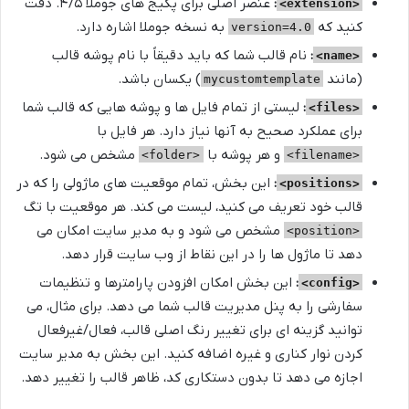
:
عنصر اصلی برای پکیج های جوملا ۴/۵. دقت
<extension>
کنید که
به نسخه جوملا اشاره دارد.
version=4.0
:
نام قالب شما که باید دقیقاً با نام پوشه قالب
<name>
(مانند
) یکسان باشد.
mycustomtemplate
:
لیستی از تمام فایل ها و پوشه هایی که قالب شما
<files>
برای عملکرد صحیح به آنها نیاز دارد. هر فایل با
و هر پوشه با
مشخص می شود.
<folder>
<filename>
:
این بخش، تمام موقعیت های ماژولی را که در
<positions>
قالب خود تعریف می کنید، لیست می کند. هر موقعیت با تگ
مشخص می شود و به مدیر سایت امکان می
<position>
دهد تا ماژول ها را در این نقاط از وب سایت قرار دهد.
:
این بخش امکان افزودن پارامترها و تنظیمات
<config>
سفارشی را به پنل مدیریت قالب شما می دهد. برای مثال، می
توانید گزینه ای برای تغییر رنگ اصلی قالب، فعال/غیرفعال
کردن نوار کناری و غیره اضافه کنید. این بخش به مدیر سایت
اجازه می دهد تا بدون دستکاری کد، ظاهر قالب را تغییر دهد.