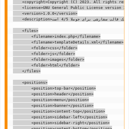
    <copyright>Copyright (C) 2023. All rights reser
    <license>GNU General Public License version 2 o
    <version>1.0.0</version>

    <description>این یک قالب سفارشی برای جوملا 4/5 است.</description>

    <files>

        <filename>index.php</filename>

        <filename>templateDetails.xml</filename>

        <folder>css</folder>

        <folder>js</folder>

        <folder>images</folder>

        <folder>html</folder>

    </files>

    <positions>

        <position>top-bar</position>

        <position>header</position>

        <position>menu</position>

        <position>banner</position>

        <position>content-top</position>

        <position>sidebar-left</position>

        <position>sidebar-right</position>

        <position>content-bottom</position>
