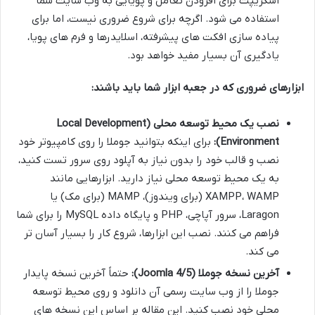
اسکریپت برای افزودن تعامل و پویایی به وب سایت شما
استفاده می شود. اگرچه برای شروع ضروری نیست، اما برای
پیاده سازی افکت های پیشرفته، اسلایدرها و فرم های پویا،
یادگیری آن بسیار مفید خواهد بود.
ابزارهای ضروری که در جعبه ابزار شما باید باشند:
نصب یک محیط توسعه محلی (Local Development
Environment):
برای اینکه بتوانید جوملا را روی کامپیوتر خود
نصب و قالب خود را بدون نیاز به آپلود روی سرور تست کنید،
به یک محیط توسعه محلی نیاز دارید. ابزارهایی مانند
XAMPP، WAMP (برای ویندوز)، MAMP (برای مک) یا
Laragon، سرور آپاچی، PHP و پایگاه داده MySQL را برای شما
فراهم می کنند. نصب این ابزارها، شروع کار را بسیار آسان تر
می کند.
آخرین نسخه جوملا (Joomla 4/5):
حتماً آخرین نسخه پایدار
جوملا را از وب سایت رسمی آن دانلود و روی محیط توسعه
محلی خود نصب کنید. این مقاله بر اساس این نسخه های