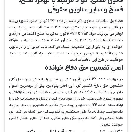
قانون مدنی: مواد مرتبط با تهاتر، صلح،
فسخ و سایر عناوین حقوقی
مصادیق دفاعیات ماهوی ذکر شده در ماده ۱۴۲ (تهاتر، صلح، فسخ) ریشه
در قانون مدنی دارند. برای مثال، مواد ۲۹۴ تا ۳۰۰ قانون مدنی به بحث
تهاتر می پردازند. مواد ۷۵۲ تا ۷۷۳ قانون مدنی به صلح اختصاص دارند و
خیارات فسخ در مواد ۳۹۶ به بعد آن مطرح شده اند. بنابراین، هرگاه
خوانده ای به یکی از این دفاعیات استناد می کند، باید مبانی آن را در قانون
مدنی یافته و به درستی تبیین کند. دانش عمیق به قانون مدنی، کلید
موفقیت در طرح این دفاعیات است.
اصل تضمین حق دفاع خوانده
در نهایت، ماده ۱۴۲ قانون آیین دادرسی مدنی را باید در پرتو اصل کلی
«تضمین حق دفاع» تفسیر کرد. این اصل بنیادین، یکی از مهمترین اصول
دادرسی عادلانه است که به هر فردی حق می دهد تا در برابر اتهامات و
دعاوی مطرح شده علیه خود، از خود دفاع کند و دلایل و مستندات خود را
ارائه دهد. ماده ۱۴۲ با تسهیل روند طرح دفاعیات ماهوی و عدم نیاز به
دادخواست جداگانه، به طور مستقیم به تقویت این حق کمک می کند. این
ماده تضمین می کند که پیچیدگی های شکلی، مانع از ایفای نقش دفاعی
خوانده نشود.