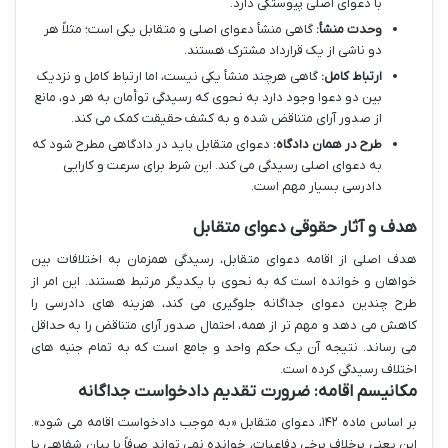
با دعوای اصلی پیوستگی دارد.
وحدت منشأ:
گاهی منشأ دعوای اصلی و متقابل یکی است؛ مثلاً هر
دو ناشی از یک قرارداد مشترک هستند.
ارتباط کامل:
گاهی هرچند منشأ یکی نیست، اما ارتباط کامل و نزدیک
بین دو دعوا وجود دارد به نحوی که رسیدگی توأمان به هر دو، مانع
از صدور آرای متناقض شده و به کشف حقیقت کمک می کند.
طرح در همان دادگاه:
دعوای متقابل باید در دادگاهی مطرح شود که
به دعوای اصلی رسیدگی می کند. این شرط برای سرعت و کارایی
دادرسی بسیار مهم است.
هدف و آثار حقوقی دعوای متقابل
هدف اصلی از اقامه دعوای متقابل، رسیدگی همزمان به اختلافات بین
خواهان و خوانده است که به نحوی با یکدیگر مرتبط هستند. این امر از
طرح چندین دعوای جداگانه جلوگیری می کند، هزینه های دادرسی را
کاهش می دهد و مهم تر از همه، احتمال صدور آرای متناقض را به حداقل
می رساند. نتیجه آن یک حکم واحد و جامع است که به تمام جنبه های
اختلاف رسیدگی کرده است.
مکانیسم اقامه: ضرورت تقدیم دادخواست جداگانه
بر اساس ماده ۱۴۲، دعوای متقابل «به موجب دادخواست اقامه می شود».
این یعنی برخلاف برخی دفاعیات، خوانده نمی تواند صرفاً با بیان شفاهی یا