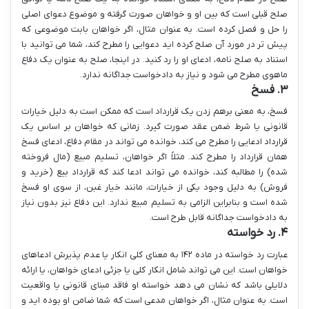
صلح قبلی است که بین او و خواهان صورت گرفته و موضوع دعوای اصلی
را حل و فصل کرده است. به عنوان مثال، اگر خواهان بابت موضوعی که
پیش تر در مورد آن صلح کرده اید دعوایی را مطرح کند، شما می توانید با
استناد به صلح نامه، ادعای او را رد کنید. در اینجا، صلح به عنوان یک دفاع
ماهوی مطرح می شود و نیاز به دادخواست جداگانه ندارد.
۳. فسخ
فسخ، به معنی برهم زدن یک قرارداد است که ممکن است به دلیل خیارات
قانونی یا شرط ضمن عقد صورت گیرد. زمانی که خواهان بر اساس یک
قرارداد ادعایی را مطرح می کند، خوانده می تواند در مقام دفاع، ادعای فسخ
همان قرارداد را مطرح کند. مثلاً اگر خواهان، تسلیم مبیع (مال فروخته
شده) را مطالبه کند، خوانده می تواند ادعا کند که قرارداد بیع (خرید و
فروش) به دلیل وجود یکی از خیارات، مانند خیار غبن، از سوی او فسخ
شده است و بنابراین الزامی به تسلیم مبیع ندارد. این دفاع نیز بدون نیاز
به دادخواست جداگانه قابل طرح است.
۴. رد خواسته
عبارت رد خواسته در ماده ۱۴۲ به معنای کلی انکار یا عدم پذیرش ادعاهای
خواهان است. این می تواند شامل انکار کلی یا جزئی ادعای خواهان، یا ارائه
دلایلی باشد که نشان می دهد خواسته او فاقد مبنای قانونی یا واقعیت
است. به عنوان مثال، اگر خواهان مدعی است که شما ضامن او بوده اید و