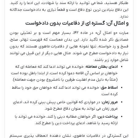
طلبکار هستید، شما می توانید با ارائه سند یا شهادت، این ادعا را رد کنید.
این دفاع بنیادین ترین نوع دفاع است و قطعاً نیازی به دادخواست جداگانه
ندارد.
و امثال آن: گستره ای از دفاعیات بدون دادخواست
عبارت «و امثال آن» در ماده ۱۴۲، بسیار مهم است و بر تمثیلی بودن
مصادیق ذکر شده تأکید دارد. این بدان معناست که فهرست تهاتر، صلح،
فسخ و رد خواسته، تنها نمونه هایی از دفاعیات ماهوی هستند که بدون
نیاز به دادخواست مطرح می شوند. مثال هایی دیگر از این قبیل می توانند
شامل موارد زیر باشند:
ادعای بطلان معامله:
خوانده می تواند ادعا کند که معامله ای که
خواهان بر اساس آن اقامه دعوا کرده است، از ابتدا باطل بوده است
(مثلاً به دلیل عدم اهلیت طرفین یا نامشروع بودن جهت معامله).
اسقاط حق:
خوانده می تواند ادعا کند که خواهان حق خود را ساقط
کرده است.
مرور زمان:
در مواردی که قوانین خاص پیش بینی کرده اند، ادعای
مرور زمان می تواند به عنوان دفاع مطرح شود.
پرداخت دین:
اگر خواهان مطالبه دینی را کند، خوانده می تواند با
ارائه رسید یا شاهد، ادعای پرداخت دین را مطرح کند.
این گستردگی در دفاعیات ماهوی، نشان دهنده انعطاف پذیری سیستم