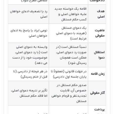
دادخواست
شفاهی مطرح شود)
اقامه یک خواسته جدید
هدف
رد یا تضعیف ادعای خواهان
علیه خواهان اصلی و
اصلی
اصلی
کسب حکم مستقل
یک دعوای مستقل
ماهیت
نوعی ایراد یا پاسخ به ادعای
(هرچند با دعوای اصلی
حقوقی
خواهان اصلی
مرتبط است)
نسبتاً مستقل است (در
وابسته به دعوای اصلی
استقلال
صورت رد دعوای اصلی،
است (با رد دعوای اصلی،
دعوا
ممکن است همچنان
موضوعیت خود را از دست
رسیدگی شود)
می دهد)
در مهلت قانونی (معمولاً تا
در هر مرحله از دادرسی (تا
زمان اقامه
پایان جلسه اول دادرسی)
قبل از ختم رسیدگی)
صدور حکم مستقل در
خصوص آن، قابلیت
تأثیر بر نتیجه دعوای اصلی،
آثار حقوقی
تجدیدنظر و فرجام خواهی
اما فاقد حکم مستقل
مستقل
پرداخت