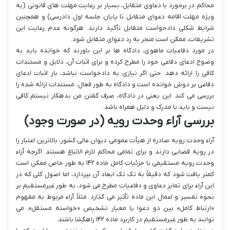
محاکم در برخورد با دعاوی متقابل، بسیار بر رعایت مهلت های قانونی (به
ویژه مهلت اقامه دعوای متقابل تا پایان جلسه اول دادرسی) و همچنین
شرایط شکلی دادخواست متقابل تأکید دارند. هرگونه عدم رعایت این
تشریفات، ممکن است منجر به رد دعوای متقابل شود.
در مورد دفاعیات ماهوی، دادگاه ها بر این باورند که خوانده باید به
وضوح ادعای دفاعی خود را مطرح کرده و برای اثبات آن، دلایل و مستندات
کافی را ارائه دهد. حتی اگر نیازی به دادخواست نباشد، بار اثبات ادعای
دفاعی بر دوش خوانده است و دادگاه به طور فعال، مستندات ارائه شده را
بررسی می کند. این یعنی در دادگاه، صرف گفتن من بدهکار نیستم کافی
نیست و باید با مدرک و دلیل همراه باشد.
بررسی آراء وحدت رویه (در صورت وجود)
آراء وحدت رویه صادره از هیأت عمومی دیوان عالی کشور، بالاترین اعتبار را
در رویه قضایی دارند و برای تمامی محاکم لازم الاتباع هستند. اگرچه آراء
وحدت رویه مستقیمی با جزئیات کامل ماده ۱۴۲ به طور خاص ممکن است
کمتر یافت شود که دقیقاً به تک تک ابعاد آن بپردازد، اما اصول کلی که در
این آراء برای تمایز دعاوی و دفاعیات مطرح می شود، به طور غیرمستقیم بر
نحوه تفسیر و اعمال این ماده تأثیر می گذارد. مثلاً آراء مربوط به مفهوم
«ارتباط کامل» بین دو دعوا یا معیار تشخیص «خواسته مستقل»، می
توانند به طور غیرمستقیم در کاربرد ماده ۱۴۲ راهگشا باشند.