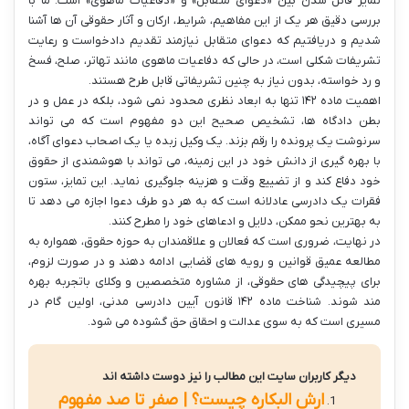
تمایز قائل شدن بین «دعوای متقابل» و «دفاعیات ماهوی» است. ما با
بررسی دقیق هر یک از این مفاهیم، شرایط، ارکان و آثار حقوقی آن ها آشنا
شدیم و دریافتیم که دعوای متقابل نیازمند تقدیم دادخواست و رعایت
تشریفات شکلی است، در حالی که دفاعیات ماهوی مانند تهاتر، صلح، فسخ
و رد خواسته، بدون نیاز به چنین تشریفاتی قابل طرح هستند.
اهمیت ماده ۱۴۲ تنها به ابعاد نظری محدود نمی شود، بلکه در عمل و در
بطن دادگاه ها، تشخیص صحیح این دو مفهوم است که می تواند
سرنوشت یک پرونده را رقم بزند. یک وکیل زبده یا یک اصحاب دعوای آگاه،
با بهره گیری از دانش خود در این زمینه، می تواند با هوشمندی از حقوق
خود دفاع کند و از تضییع وقت و هزینه جلوگیری نماید. این تمایز، ستون
فقرات یک دادرسی عادلانه است که به هر دو طرف دعوا اجازه می دهد تا
به بهترین نحو ممکن، دلایل و ادعاهای خود را مطرح کنند.
در نهایت، ضروری است که فعالان و علاقمندان به حوزه حقوق، همواره به
مطالعه عمیق قوانین و رویه های قضایی ادامه دهند و در صورت لزوم،
برای پیچیدگی های حقوقی، از مشاوره متخصصین و وکلای باتجربه بهره
مند شوند. شناخت ماده ۱۴۲ قانون آیین دادرسی مدنی، اولین گام در
مسیری است که به سوی عدالت و احقاق حق گشوده می شود.
دیگر کاربران سایت این مطالب را نیز دوست داشته اند
ارش البکاره چیست؟ | صفر تا صد مفهوم