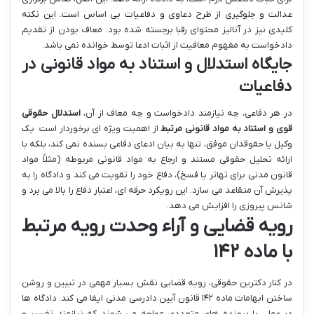
عدالت و جلوگیری از طرح دعاوی و دفاعیات بی اساس است. این نکته
کلیدی نیز در آنالیز محتوای رقبا برجسته شده بود: معاف بودن از تقدیم
دادخواست به مفهوم معافیت از اثبات ادعا توسط خوانده نمی باشد.
جایگاه استدلال و استناد به مواد قانونی در
دفاعیات
در هر دفاعی، چه نیازمند دادخواست و چه معاف از آن،
استدلال حقوقی
قوی و استناد به مواد قانونی مرتبط
از اهمیت ویژه ای برخوردار است. یک
وکیل یا حقوقدان موفق، تنها به بیان ادعای دفاعی بسنده نمی کند، بلکه با
ارائه تحلیل حقوقی مستند و ارجاع به مواد قانونی مربوطه (مثلاً مواد
قانون مدنی برای تهاتر یا فسخ)، دفاع خود را تقویت می کند و دادگاه را به
پذیرش آن متقاعد می سازد. این رویکرد حرفه ای، اعتبار دفاع را بالا می برد و
شانس پیروزی را افزایش می دهد.
رویه قضایی و آراء وحدت رویه مرتبط
با ماده ۱۴۲
در کنار دکترین حقوقی، رویه قضایی نقش بسیار مهمی در تبیین و روشن
ساختن ابهامات ماده ۱۴۲ قانون آیین دادرسی مدنی ایفا می کند. دادگاه ها
در عمل، با پرونده های متعددی مواجه می شوند که نیازمند تفسیر و