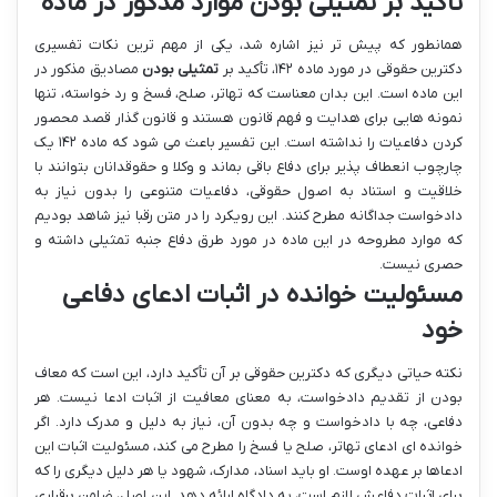
تأکید بر تمثیلی بودن موارد مذکور در ماده
همانطور که پیش تر نیز اشاره شد، یکی از مهم ترین نکات تفسیری
دکترین حقوقی در مورد ماده ۱۴۲، تأکید بر
تمثیلی بودن
مصادیق مذکور در
این ماده است. این بدان معناست که تهاتر، صلح، فسخ و رد خواسته، تنها
نمونه هایی برای هدایت و فهم قانون هستند و قانون گذار قصد محصور
کردن دفاعیات را نداشته است. این تفسیر باعث می شود که ماده ۱۴۲ یک
چارچوب انعطاف پذیر برای دفاع باقی بماند و وکلا و حقوقدانان بتوانند با
خلاقیت و استناد به اصول حقوقی، دفاعیات متنوعی را بدون نیاز به
دادخواست جداگانه مطرح کنند. این رویکرد را در متن رقبا نیز شاهد بودیم
که موارد مطروحه در این ماده در مورد طرق دفاع جنبه تمثیلی داشته و
حصری نیست.
مسئولیت خوانده در اثبات ادعای دفاعی
خود
نکته حیاتی دیگری که دکترین حقوقی بر آن تأکید دارد، این است که معاف
بودن از تقدیم دادخواست، به معنای معافیت از اثبات ادعا نیست. هر
دفاعی، چه با دادخواست و چه بدون آن، نیاز به دلیل و مدرک دارد. اگر
خوانده ای ادعای تهاتر، صلح یا فسخ را مطرح می کند، مسئولیت اثبات این
ادعاها بر عهده اوست. او باید اسناد، مدارک، شهود یا هر دلیل دیگری را که
برای اثبات دفاعش لازم است، به دادگاه ارائه دهد. این اصل، ضامن برقراری