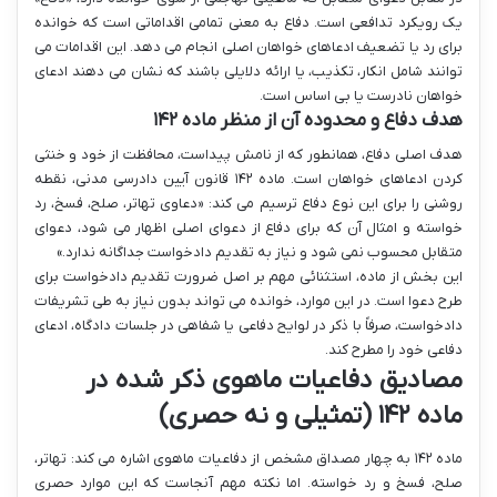
یک رویکرد تدافعی است. دفاع به معنی تمامی اقداماتی است که خوانده
برای رد یا تضعیف ادعاهای خواهان اصلی انجام می دهد. این اقدامات می
توانند شامل انکار، تکذیب، یا ارائه دلایلی باشند که نشان می دهند ادعای
خواهان نادرست یا بی اساس است.
هدف دفاع و محدوده آن از منظر ماده ۱۴۲
هدف اصلی دفاع، همانطور که از نامش پیداست، محافظت از خود و خنثی
کردن ادعاهای خواهان است. ماده ۱۴۲ قانون آیین دادرسی مدنی، نقطه
روشنی را برای این نوع دفاع ترسیم می کند: «دعاوی تهاتر، صلح، فسخ، رد
خواسته و امثال آن که برای دفاع از دعوای اصلی اظهار می شود، دعوای
متقابل محسوب نمی شود و نیاز به تقدیم دادخواست جداگانه ندارد.»
این بخش از ماده، استثنائی مهم بر اصل ضرورت تقدیم دادخواست برای
طرح دعوا است. در این موارد، خوانده می تواند بدون نیاز به طی تشریفات
دادخواست، صرفاً با ذکر در لوایح دفاعی یا شفاهی در جلسات دادگاه، ادعای
دفاعی خود را مطرح کند.
مصادیق دفاعیات ماهوی ذکر شده در
ماده ۱۴۲ (تمثیلی و نه حصری)
ماده ۱۴۲ به چهار مصداق مشخص از دفاعیات ماهوی اشاره می کند: تهاتر،
صلح، فسخ و رد خواسته. اما نکته مهم آنجاست که این موارد حصری