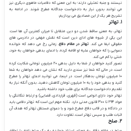
نیستند و جنبه تمثیلی دارند؛ به این معنی که دفاعیات ماهوی دیگری نیز
می توانند بدون نیاز به دادخواست جداگانه مطرح شوند. در ادامه به
تشریح هر یک از این مصادیق می پردازیم:
۱. تهاتر
تهاتر، به معنی ساقط شدن دو دین متقابل تا میزان کمترین آن ها است.
این یکی از شیوه های ادای دین است که نقش مهمی در دادرسی های
حقوقی ایفا می کند.
تهاتر در مقام دفاع
، زمانی رخ می دهد که خوانده
دعوایی را که خواهان علیه او اقامه کرده، با ادعای بدهی خواهان به خود،
خنثی یا کم می کند.
تصور کنید خواهان از شما به دلیل بدهی ۲۰ میلیون تومانی شکایت کرده
است، در حالی که شما نیز سندی دارید که نشان می دهد خواهان به شما
۱۰ میلیون تومان بدهکار است. در اینجا، می توانید ادعای تهاتر را مطرح
کنید و بدهی خود را به ۱۰ میلیون تومان کاهش دهید، بدون آنکه نیاز به
تقدیم دادخواست جداگانه برای طلب خود داشته باشید.
تهاتر خود دارای انواعی است (قهری، قراردادی، قضایی) و ارتباط تنگاتنگی با
مواد ۲۹۴ تا ۳۰۰ قانون مدنی دارد. نکته مهم این است که تهاتر دفاعی باید
در دادگاه و در قالب دفاع مطرح شود و با دعوای مستقل تهاتر که هدف آن
اثبات طلب و سپس تهاتر است، تفاوت دارد.
۲. صلح
صلح در مقام دفاع، به معنای استناد خوانده به یک صلح نامه یا توافق