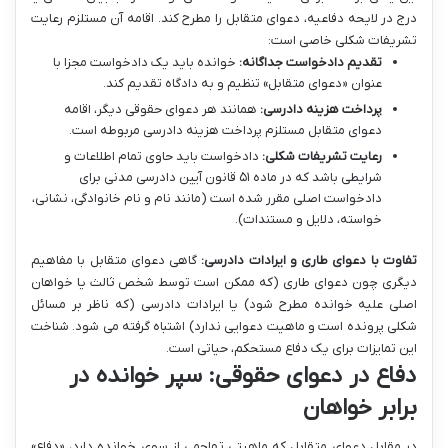
درج در لایحه دفاعیه، دعوای متقابل را مطرح کند. اقامه آن مستلزم رعایت
تشریفات شکلی خاصی است:
تقدیم دادخواست جداگانه:
خوانده باید یک دادخواست مجزا با
عنوان «دعوای متقابل» تنظیم و به دادگاه تقدیم کند.
پرداخت هزینه دادرسی:
همانند هر دعوای حقوقی دیگر، اقامه
دعوای متقابل مستلزم پرداخت هزینه دادرسی مربوطه است.
رعایت تشریفات شکلی:
دادخواست باید حاوی تمام اطلاعات و
شرایطی باشد که در ماده ۵۱ قانون آیین دادرسی مدنی برای
دادخواست اصلی مقرر شده است (مانند نام و نام خانوادگی، نشانی،
خواسته، دلایل و مستندات).
تفاوت با دعوای طاری و ایرادات دادرسی:
گاهی دعوای متقابل با مفاهیم
دیگری چون دعوای طاری (که ممکن است توسط شخص ثالث یا خواهان
اصلی علیه خوانده مطرح شود) یا ایرادات دادرسی (که ناظر بر مسائل
شکلی پرونده است و ماهیت دعوایی ندارد) اشتباه گرفته می شود. شناخت
این تمایزات برای یک دفاع مستحکم، حیاتی است.
دفاع در دعوای حقوقی: سپر خوانده در
برابر خواهان
در مقابل دعوای متقابل که ماهیتی تهاجمی از سوی خوانده دارد، «دفاع»