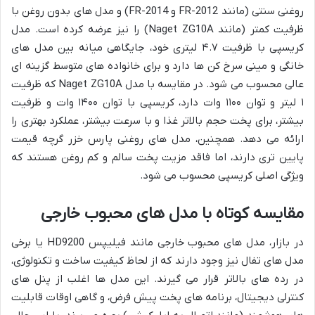
روغنی سنتی (مانند FR-2012 و FR-2014) و مدل های بدون روغن با
ظرفیت کمتر (مانند Naget ZG10A) را نیز عرضه کرده است. مدل
کریسپی با ظرفیت ۴.۷ لیتری خود، جایگاهی میانه بین مدل های
خانگی و مینی سرخ کن ها دارد و برای خانواده های متوسط گزینه ای
عالی محسوب می شود. در مقایسه با مدل Naget ZG10A که ظرفیت
۱ لیتر و توان ۱۱۰۰ وات دارد، کریسپی با توان ۱۴۰۰ وات و ظرفیت
بیشتر، برای پخت حجم بالاتر غذا و با سرعت بیشتر، عملکرد بهتری را
ارائه می دهد. همچنین، مدل های روغنی پارس خزر گرچه قیمت
پایین تری دارند، اما فاقد مزیت پخت سالم و کم روغن هستند که
ویژگی اصلی کریسپی محسوب می شود.
مقایسه کوتاه با مدل های محبوب خارجی
در بازار، مدل های محبوب خارجی مانند فیلیپس HD9200 یا برخی
مدل های تفال نیز وجود دارند که از لحاظ کیفیت ساخت و تکنولوژی،
در رده های بالاتر قرار می گیرند. این مدل ها اغلب از پنل های
کنترلی دیجیتال، برنامه های پخت پیش فرض، و گاهی اوقات قابلیت