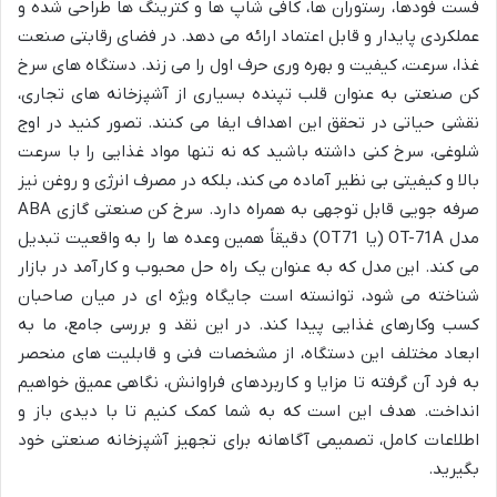
فست فودها، رستوران ها، کافی شاپ ها و کترینگ ها طراحی شده و
عملکردی پایدار و قابل اعتماد ارائه می دهد. در فضای رقابتی صنعت
غذا، سرعت، کیفیت و بهره وری حرف اول را می زند. دستگاه های سرخ
کن صنعتی به عنوان قلب تپنده بسیاری از آشپزخانه های تجاری،
نقشی حیاتی در تحقق این اهداف ایفا می کنند. تصور کنید در اوج
شلوغی، سرخ کنی داشته باشید که نه تنها مواد غذایی را با سرعت
بالا و کیفیتی بی نظیر آماده می کند، بلکه در مصرف انرژی و روغن نیز
صرفه جویی قابل توجهی به همراه دارد. سرخ کن صنعتی گازی ABA
مدل OT-71A (یا OT71) دقیقاً همین وعده ها را به واقعیت تبدیل
می کند. این مدل که به عنوان یک راه حل محبوب و کارآمد در بازار
شناخته می شود، توانسته است جایگاه ویژه ای در میان صاحبان
کسب وکارهای غذایی پیدا کند. در این نقد و بررسی جامع، ما به
ابعاد مختلف این دستگاه، از مشخصات فنی و قابلیت های منحصر
به فرد آن گرفته تا مزایا و کاربردهای فراوانش، نگاهی عمیق خواهیم
انداخت. هدف این است که به شما کمک کنیم تا با دیدی باز و
اطلاعات کامل، تصمیمی آگاهانه برای تجهیز آشپزخانه صنعتی خود
بگیرید.