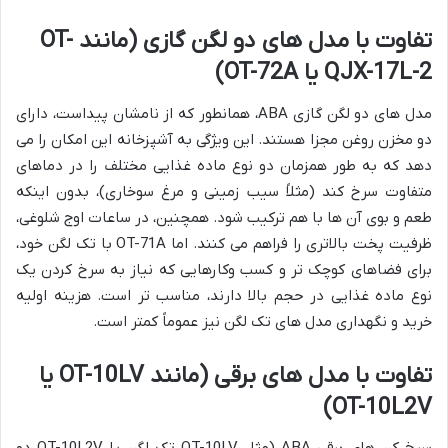
تفاوت با مدل های دو لگن گازی (مانند OT-
QJX-17L-2 یا OT-72A)
مدل های دو لگن گازی ABA، همانطور که از نامشان پیداست، دارای
دو مخزن روغن مجزا هستند. این ویژگی به آشپزخانه این امکان را می
دهد که به طور همزمان دو نوع ماده غذایی مختلف را در دماهای
متفاوت سرخ کند (مثلاً سیب زمینی و مرغ سوخاری)، بدون اینکه
طعم و بوی آن ها با هم ترکیب شود. همچنین، در ساعات اوج شلوغی،
ظرفیت پخت بالاتری را فراهم می کنند. اما OT-71A با تک لگن خود،
برای فضاهای کوچک تر و کسب وکارهایی که نیاز به سرخ کردن یک
نوع ماده غذایی در حجم بالا دارند، مناسب تر است. هزینه اولیه
خرید و نگهداری مدل های تک لگن نیز عموماً کمتر است.
تفاوت با مدل های برقی (مانند OT-10LV یا
OT-10L2V)