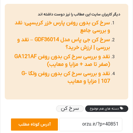
دیگر کاربران سایت این مطالب را نیز دوست داشته اند
سرخ کن بدون روغن پارس خزر کریسپی: نقد
و بررسی جامع
سرخ کن جی پاس مدل GDF36014 – نقد و
بررسی | ارزش خرید؟
نقد و بررسی سرخ کن بدون روغن GA121AF
(صفر تا صد + مزایا و معایب)
نقد و بررسی سرخ کن بدون روغن ولگا G-
107 | مزایا و معایب
سرخ کن
دسته های هم موضوع
آدرس کوتاه مطلب