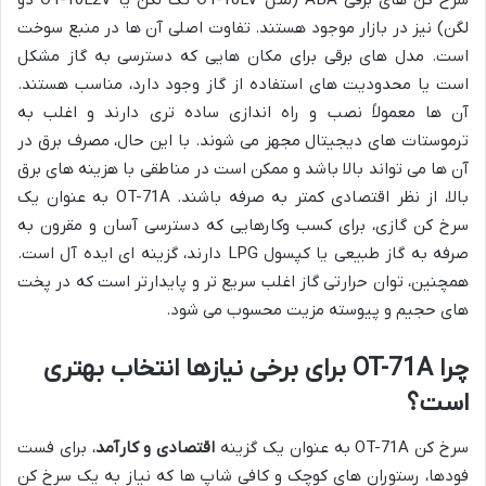
سرخ کن های برقی ABA (مثل OT-10LV تک لگن یا OT-10L2V دو
لگن) نیز در بازار موجود هستند. تفاوت اصلی آن ها در منبع سوخت
است. مدل های برقی برای مکان هایی که دسترسی به گاز مشکل
است یا محدودیت های استفاده از گاز وجود دارد، مناسب هستند.
آن ها معمولاً نصب و راه اندازی ساده تری دارند و اغلب به
ترموستات های دیجیتال مجهز می شوند. با این حال، مصرف برق در
آن ها می تواند بالا باشد و ممکن است در مناطقی با هزینه های برق
بالا، از نظر اقتصادی کمتر به صرفه باشند. OT-71A به عنوان یک
سرخ کن گازی، برای کسب وکارهایی که دسترسی آسان و مقرون به
صرفه به گاز طبیعی یا کپسول LPG دارند، گزینه ای ایده آل است.
همچنین، توان حرارتی گاز اغلب سریع تر و پایدارتر است که در پخت
های حجیم و پیوسته مزیت محسوب می شود.
چرا OT-71A برای برخی نیازها انتخاب بهتری
است؟
سرخ کن OT-71A به عنوان یک گزینه
اقتصادی و کارآمد
، برای فست
فودها، رستوران های کوچک و کافی شاپ ها که نیاز به یک سرخ کن