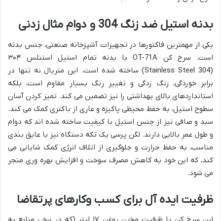
بدنه استیل ضد زنگ 304 و دوام مثال زدنی
یکی از مهمترین فاکتورها در تجهیزات آشپزخانه صنعتی، جنس بدنه
است. سرخ کن OT-71A با بدنه تمام استیل استنلس ۳۰۴
(Stainless Steel 304) ساخته شده است. این متریال نه تنها در
برابر خوردگی، زنگ زدگی و تغییر رنگ بسیار مقاوم است، بلکه
استانداردهای بالای بهداشتی را نیز تضمین می کند. تمیز کردن آسان
سطوح استیل، به حفظ محیطی پاکیزه و عاری از باکتری کمک می کند.
سبد و صافی نیز از جنس استیل با کیفیت ساخته شده اند که دوام
و طول عمر بالایی دارند. لگن پرسی یک تکه دستگاه نیز با عایق بندی
مناسب، به حفظ حرارت و جلوگیری از اتلاف انرژی کمک شایانی می
کند، که این خود به کاهش مصرف سوخت و افزایش بهره وری منجر
می شود.
ظرفیت ایده آل برای کسب وکارهای پرتقاضا
این سرخ کن با ظرفیت مخزن روغن ۱۷ لیتر (که در برخی منابع به