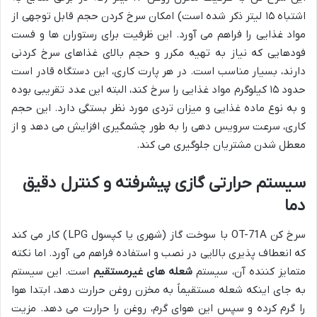
اشتباه ۱۵ لیتر ذکر شده است) امکان سرخ کردن حجم قابل توجهی از
مواد غذایی را فراهم می آورد. این ظرفیت برای رستوران ها و فست
فودهایی که نیاز به تهیه مکرر و حجم بالای غذاهای سرخ کردنی
دارند، بسیار مناسب است. در هر پارت کاری، این دستگاه قادر است
حدود ۱۵ کیلوگرم مواد غذایی را سرخ کند، البته این عدد تقریبی بوده
و به نوع ماده غذایی و میزان تردی مورد نظر بستگی دارد. این حجم
کاری، سرعت سرویس دهی را به طور چشمگیری افزایش می دهد و از
معطل شدن مشتریان جلوگیری می کند.
سیستم حرارتی گازی پیشرفته و کنترل دقیق
دما
سرخ کن OT-71A با سوخت گاز (شهری یا کپسول LPG) کار می کند
که انعطاف پذیری بالایی در نصب و استفاده فراهم می آورد. اما نکته
متمایز کننده آن، سیستم
شعله های غیرمستقیم
است. این سیستم
به جای اینکه شعله مستقیماً به مخزن روغن حرارت دهد، ابتدا هوا
را گرم کرده و سپس این هوای گرم، روغن را حرارت می دهد. مزیت