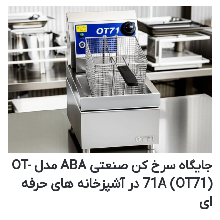
جایگاه سرخ کن صنعتی ABA مدل OT-
71A (OT71) در آشپزخانه های حرفه
ای