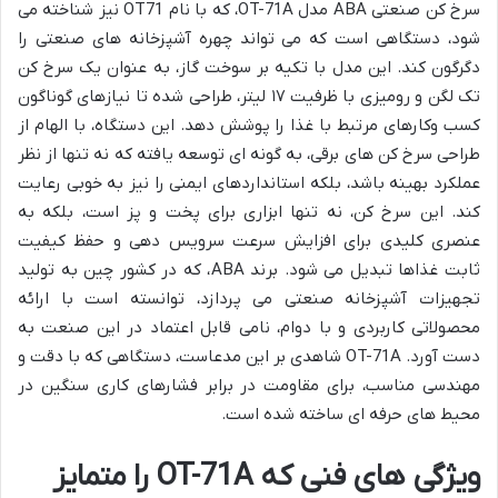
سرخ کن صنعتی ABA مدل OT-71A، که با نام OT71 نیز شناخته می
شود، دستگاهی است که می تواند چهره آشپزخانه های صنعتی را
دگرگون کند. این مدل با تکیه بر سوخت گاز، به عنوان یک سرخ کن
تک لگن و رومیزی با ظرفیت ۱۷ لیتر، طراحی شده تا نیازهای گوناگون
کسب وکارهای مرتبط با غذا را پوشش دهد. این دستگاه، با الهام از
طراحی سرخ کن های برقی، به گونه ای توسعه یافته که نه تنها از نظر
عملکرد بهینه باشد، بلکه استانداردهای ایمنی را نیز به خوبی رعایت
کند. این سرخ کن، نه تنها ابزاری برای پخت و پز است، بلکه به
عنصری کلیدی برای افزایش سرعت سرویس دهی و حفظ کیفیت
ثابت غذاها تبدیل می شود. برند ABA، که در کشور چین به تولید
تجهیزات آشپزخانه صنعتی می پردازد، توانسته است با ارائه
محصولاتی کاربردی و با دوام، نامی قابل اعتماد در این صنعت به
دست آورد. OT-71A شاهدی بر این مدعاست، دستگاهی که با دقت و
مهندسی مناسب، برای مقاومت در برابر فشارهای کاری سنگین در
محیط های حرفه ای ساخته شده است.
ویژگی های فنی که OT-71A را متمایز