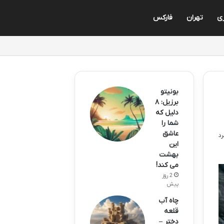
زی
تهران
فارکس
بونیتو
برزیل: ۸
دلیل که
شما را
عاشق
این
بهشت
می کند!
2 روز
پیش
چاه آب
قلعه
دختر –