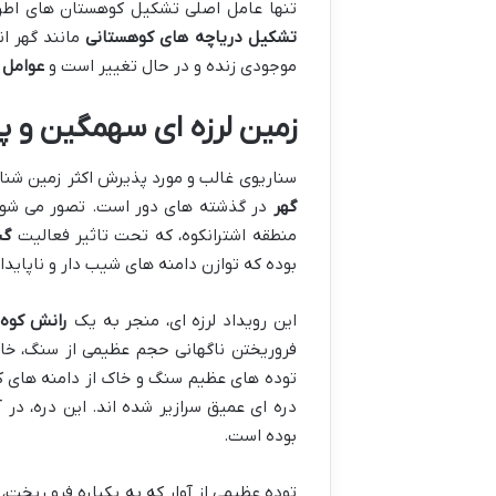
تنها عامل اصلی تشکیل کوهستان های اطرا
تشکیل دریاچه های کوهستانی
مانند گهر ا
موجودی زنده و در حال تغییر است و
عوامل 
زمین لرزه ای سهمگین و پی
سناریوی غالب و مورد پذیرش اکثر زمین شنا
گهر
در گذشته های دور است. تصور می شود ک
منطقه اشترانکوه، که تحت تاثیر فعالیت
گس
بوده که توازن دامنه های شیب دار و ناپایدا
این رویداد لرزه ای، منجر به یک
رانش کوه
فروریختن ناگهانی حجم عظیمی از سنگ، خاک 
توده های عظیم سنگ و خاک از دامنه های کو
دره ای عمیق سرازیر شده اند. این دره، در 
بوده است.
توده عظیمی از آوار که به یکباره فرو ریخت، 