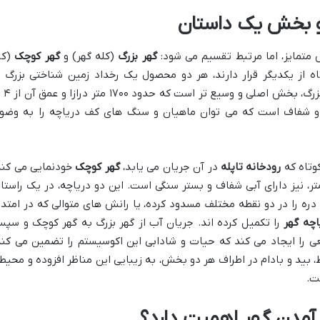
و بخش یک داستان
تمایز، اما مرتبط تقسیم می شود:
گهر بزرگ
(کله گهر) و
گهر کوچک
(کر
اه از یکدیگر قرار دارند، هر دو محصول یک رخداد زمین شناختی بزرگ ی
فرآیندهای مرتبط و پی در پی هستند.
ال و شفاف است که می توان ماهیان و سنگ های کف دریاچه را به وضو
کوتاه که
رودخانه تاپله
در آن جریان می یابد،
گهر کوچک
خودنمایی می کند
 دریاچه کوچک تر، با عمق حدود ۱ تا ۳ متر، نیز دارای آبی شفاف و بستر سنگی است. این دو دریاچه، در یک راستا
 دره را در دو نقطه مختلف مسدود کرده، یا رانش های متوالی که در امتدا
چه گهر
را تکمیل کرده اند. جریان آب از گهر بزرگ به گهر کوچک و سپ
عی را ایجاد می کند که حیات و شادابی این اکوسیستم را تضمین می کند
، بید و بادام در اطراف هر دو بخش، به زیبایی این مناظر افزوده و محیط
ت.
آمدن گهر اهمیت دارد؟