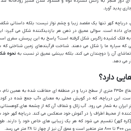
 ای دور منجر به رانش گسترده کوه و مسدود شدن مسیر رودخانه شد 
ری پدید آورد.
، دریاچه گهر تنها یک مقصد زیبا و چشم نواز نیست؛ بلکه داستانی شگف
جای داده است. سوالی عمیق در ذهن هر بازدیدکننده شکل می گیرد: ای
 به فلک کشیده زاگرس شکل گرفته است؟ پاسخ به این پرسش، سفری اس
نی که سیاره ما را شکل می دهند. شناخت فرآیندهای زمین شناختی که ب
تماشای آن را دوچندان می کند، بلکه بینشی عمیق تر نسبت به
نحوه شک
ار می دهد.
ایی دارد؟
، در ارتفاع ۲۳۵۰ متری از سطح دریا و در منطقه ای حفاظت شده به همین نام، د
است. این دریاچه، که در گویش محلی به معنای «آب جمع شده در گود
 ایران به شمار می رود. آب زلال و شفاف آن که از چشمه های کوهستانی 
ننده از محیط اطراف را در آغوش خود منعکس می کند. دریاچه گهر خود ب
کره گهر) تقسیم می شود که هر یک زیبایی های خاص خود را دارند. طو