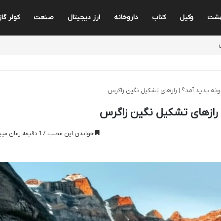
هشت
وکیل
کتاب
داروخانه
ارز دیجیتال
صنعت
کولر گا
نه پدید آمد؟ | رازهای تشکیل نگین زاگرس
 رازهای تشکیل نگین زاگرس
خواندن این مطلب 17 دقیقه زمان میبرد