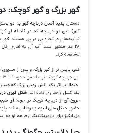
گهر بزرگ و گهر کوچک: د
داستان
پدید آمدن دریاچه گهر
به دو بخش م
گهر). این دو دریاچه، که در فاصله ای کوت
۲۸ متر متغیر است. آب آن به قدری زل
مشاهده کرد.
کمی پایین تر از گهر بزرگ، و پس از مسیری 
این
احتمالا بر اثر یک رانش زمین بزرگ که مسیر
یک گسل واحد رخ داده اند،
شکل گیری دریا
خروج آن از دریاچه کوچک تر، چرخه ای طبی
حضور جنگل های انبوه و درختانی مانند بلوط
دل انگیز برای بازدیدکنندگان فراهم آورده اس
چرا دانستن چگونگی پدید 