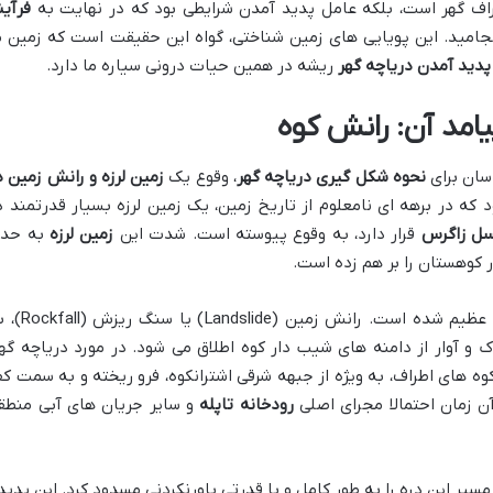
ف گهر است، بلکه عامل پدید آمدن شرایطی بود که در نهایت به
فرآین
نجامید. این پویایی های زمین شناختی، گواه این حقیقت است که زمین م
پدید آمدن دریاچه گهر
ریشه در همین حیات درونی سیاره ما دارد.
امد آن: رانش کوه
سان برای
نحوه شکل گیری دریاچه گهر
، وقوع یک
زمین لرزه و رانش زمین د
ه در برهه ای نامعلوم از تاریخ زمین، یک زمین لرزه بسیار قدرتمند د
ل زاگرس
قرار دارد، به وقوع پیوسته است. شدت این
زمین لرزه
به حد
ر کوهستان را بر هم زده است.
عظیم شده است. رانش زمین (Landslide) یا س
و آوار از دامنه های شیب دار کوه اطلاق می شود. در مورد دریاچه گهر
ه های اطراف، به ویژه از جبهه شرقی اشترانکوه، فرو ریخته و به سمت ک
آن زمان احتمالا مجرای اصلی
رودخانه تاپله
و سایر جریان های آبی منطق
مسیر این دره را به طور کامل و با قدرتی باورنکردنی مسدود کرد. این پدید