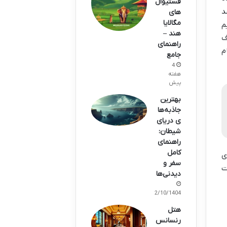
فستیوال
د
های
مگالایا
م
هند –
ف
راهنمای
م
جامع
4
هفته
پیش
بهترین
جاذبه‌ها
ی دریای
شیطان:
راهنمای
کامل
ی
سفر و
ت
دیدنی‌ها
02/10/1404
هتل
رنسانس