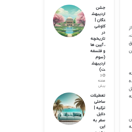
جشن
اردیبهش
تگان |
کاوشی
ز
در
،
تاریخچه
ق
، آیین ها
ن
و فلسفه
(سوم
اردیبهش
ت)
ه
3
ه
هفته
پیش
ل
تعطیلات
ه
ساحلی
ترکیه |
دلایل
ن
سفر به
ه
این