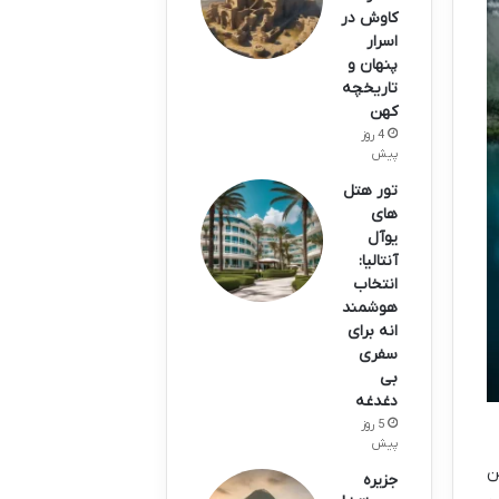
کاوش در
اسرار
پنهان و
تاریخچه
کهن
4 روز
پیش
تور هتل
های
یوآل
آنتالیا:
انتخاب
هوشمند
انه برای
سفری
بی
دغدغه
5 روز
پیش
ن
جزیره