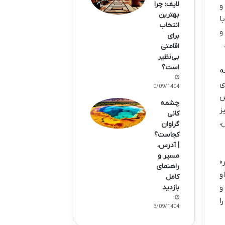
لایف: چرا
بهترین
ا
انتخاب
و
برای
اقامتی
بی‌نظیر
است؟
ه
ی
30/09/1404
ش
چشمه
ز
کانی
،
گراوان
کجاست؟
| آدرس،
مسیر و
»
راهنمای
و
کامل
 و
بازدید
ا
23/09/1404