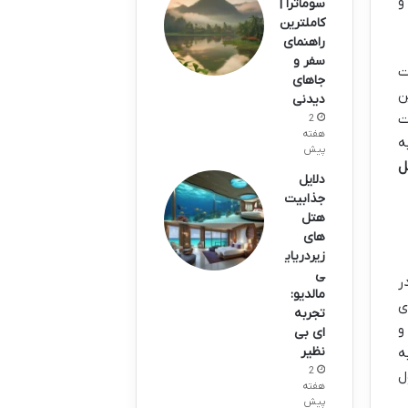
و
سوماترا |
کاملترین
راهنمای
سفر و
ت
جاهای
ن
دیدنی
ت
2
هفته
ه
پیش
ل
دلایل
جذابیت
هتل
های
زیردریای
ی
ر
مالدیو:
ی
تجربه
و
ای بی
نظیر
ه
2
ل
هفته
پیش