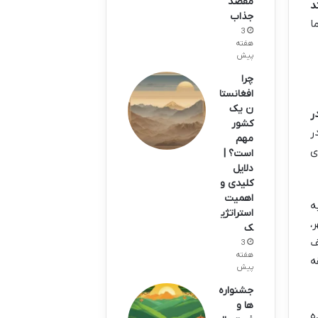
مقصد
د
جذاب
ا
3
هفته
پیش
چرا
افغانستا
ن یک
ر
کشور
ر
مهم
ی
است؟ |
دلایل
کلیدی و
اهمیت
نگ ریزش (Rockfall)، به
استراتژی
،
ک
ف
3
هفته
ه
پیش
جشنواره
ها و
ه