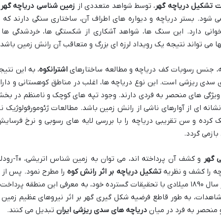
 تشکیل دریاچه گهر
، توسط شواهد متعددی از
زمین شناسی دریاچه گهر
و
 شود. بستر دریاچه و دیواره های اطراف آن، ساختاری سنگی دارند که ب
انی دارد. این سنگ ها، شواهد آشکاری از شکستگی ها، خردشدگی ها 
 می تواند نتیجه یک رویداد لرزه ای بزرگ و متعاقب آن رانش زمین باشد.
، جنس رسوبات کف دریاچه و مطالعه ساختارهای
اشترانکوه
، به این نتیج
ی سدی ریزشی است. این نوع دریاچه ها، اغلب در مناطق کوهستانی و دارا
 ویژگی های منحصر به فردی دارند. وجود تپه های کوچک و نامنظم در بخ
نشانه ای از آوارهای ناشی از رانش زمین باشد. مطالعات ژئومورفولوژیک نی
کرده و سن تقریبی دریاچه را با بررسی لایه های رسوبی و نرخ فرسایش
ازمی گردد.
 گهر
و کشف آن پرداخته اند، می توان به زمین شناس اتریشی، «آ-رودلر
تشکیل دریاچه بر اثر رانش کوه
را مطرح نمود. پس از ا
نیز، بانوی انگلیسی «ایزابلا لوسی بیشوپ» در سال ۱۸۹۰ میلادی با تحقیقات گسترده خود، به معرفی این منطقه پرداخت
مشاهدات، به طور قاطع فرضیه شکل گیری گهر بر اثر نیروهای عظیم زمین ر
و منحصر به فرد در میان
دریاچه های سدی ریزشی ایران
تبدیل می کنند.