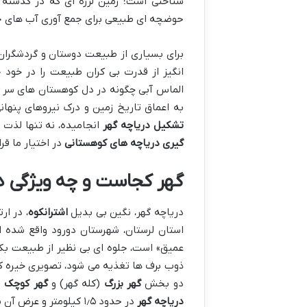
شناختی است؛ زمین لرزه ای که در گذشته
حوضچه ای طبیعی برای جمع آوری آب های جا
برای بسیاری از طبیعت دوستان و گردشگران
انگیز از قدرت بی کران طبیعت را در خود 
الماس آبی چگونه در دل کوهستان های سر
به اعماق تاریخ زمین و درک نیروهای پنها
تشکیل دریاچه گهر
انجامیده، نه تنها لذت 
گیری دریاچه های کوهستانی
در اختیار ما قر
گهر کجاست و چه ویژگی ه
دریاچه گهر، نگین بی بدیل
اشترانکوه
استان لرستان، شهرستان دورود واقع شده 
عمیق» است، جلوه ای بی نظیر از طبیعت بکر
ذوب برف ها تغذیه می شود، تصویری خیره ک
دو بخش
گهر بزرگ
(کله گهر) و
گهر کوچک
(
دریاچه گهر
در حدود ۱٫۵ کیلومتر و عرض آن بین ۴۰۰ تا ۸۰۰ متر متغیر است و عمق آن نیز از چهار تا ۲۸ متر می رسد.