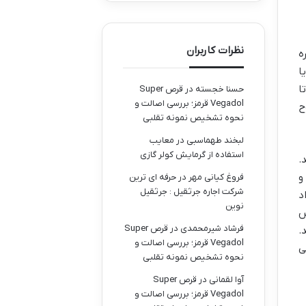
نظرات کاربران
ه
ا
 گهر بزرگ، بخش اصلی و وسیع تر است که حدود ۱۷۰۰ متر درازا و عمق آن از ۴ تا
حسنا خجسته
در
قرص Super
Vegadol قرمز؛ بررسی اصالت و
ح
نحوه تشخیص نمونه تقلبی
لبخند طهماسبی
در
معایب
استفاده از گرمایش کولر گازی
.
 و
فروغ کیانی مهر
در
حرفه ای ترین
شرکت اجاره جرثقیل : جرثقیل
د
نوین
س
فرشاد شیرمحمدی
در
قرص Super
.
Vegadol قرمز؛ بررسی اصالت و
ی
نحوه تشخیص نمونه تقلبی
آوا لقمانی
در
قرص Super
Vegadol قرمز؛ بررسی اصالت و