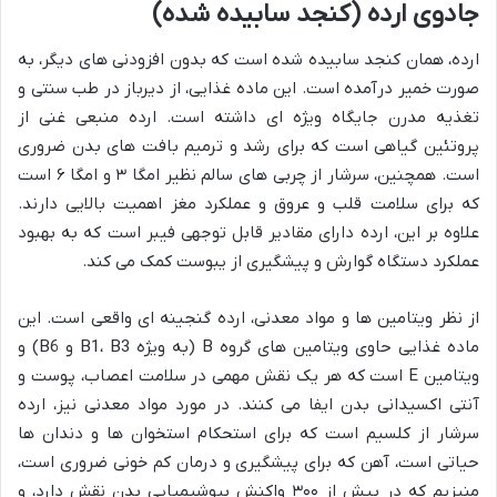
جادوی ارده (کنجد سابیده شده)
ارده، همان کنجد سابیده شده است که بدون افزودنی های دیگر، به
صورت خمیر درآمده است. این ماده غذایی، از دیرباز در طب سنتی و
تغذیه مدرن جایگاه ویژه ای داشته است. ارده منبعی غنی از
پروتئین گیاهی است که برای رشد و ترمیم بافت های بدن ضروری
است. همچنین، سرشار از چربی های سالم نظیر امگا ۳ و امگا ۶ است
که برای سلامت قلب و عروق و عملکرد مغز اهمیت بالایی دارند.
علاوه بر این، ارده دارای مقادیر قابل توجهی فیبر است که به بهبود
عملکرد دستگاه گوارش و پیشگیری از یبوست کمک می کند.
از نظر ویتامین ها و مواد معدنی، ارده گنجینه ای واقعی است. این
ماده غذایی حاوی ویتامین های گروه B (به ویژه B1، B3 و B6) و
ویتامین E است که هر یک نقش مهمی در سلامت اعصاب، پوست و
آنتی اکسیدانی بدن ایفا می کنند. در مورد مواد معدنی نیز، ارده
سرشار از کلسیم است که برای استحکام استخوان ها و دندان ها
حیاتی است، آهن که برای پیشگیری و درمان کم خونی ضروری است،
منیزیم که در بیش از ۳۰۰ واکنش بیوشیمیایی بدن نقش دارد، و