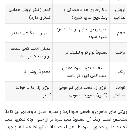
ارزش
بالا (حاوی مواد معدنی و
کمتر (شکر ارزش غذایی
غذایی
ویتامین های شیره)
کمتری دارد)
طبیعی تر، ملایم تر، با ته مزه
طعم
شیرین تر، گاهی تندتر
شیره میوه
ممکن است کمی سفت
بافت
معمولاً نرم تر و لطیف تر
تر و خشک تر باشد
بسته به نوع شیره، ممکن
رنگ
معمولاً روشن تر
است کمی تیره تر باشد
فواید
انرژی زا، مفید برای کم خونی
انرژی زا، اما با فواید
سلامتی
(آهن)، تقویت عمومی
کمتر
ویژگی های ظاهری و طعمی حلوا ارده و شیره اصیل بروجردی نیز کاملاً
مشخص است. رنگ آن معمولاً کمی تیره تر از حلوا ارده شکری است
که به دلیل حضور شیره طبیعی است. بافت آن لطیف، نرم و چرب