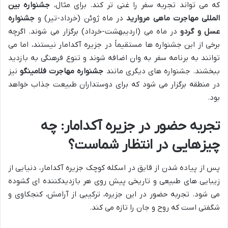
که می تواند تجربه سفر را غنی تر کند. برای مثال،
جشنواره بین
المللی مهاجرت ماهی مروارید
در ماه ژوئن (خرداد-تیر) و
جشنواره
عسل و گردو
در ماه می (اردیبهشت-خرداد) برگزار می شوند. اگرچه
برخی از این جشنواره ها مستقیماً در جزیره آکدامار نیستند، اما می
توانند به برنامه سفر به وان اضافه شوند و تنوع فرهنگی به بازدید
ببخشند. جشنواره های دیگری مانند
جشنواره مهاجرت فلامینگو
نیز
در منطقه برگزار می شود که برای دوستداران طبیعت جذاب خواهد
بود.
تجربه حضور در جزیره آکدامار: چه
چیزهایی در انتظار شماست؟
پس از پیاده شدن از قایق در اسکله کوچک جزیره آکدامار، دنیایی از
زیبایی های طبیعی و تاریخی پیش روی هر بازدیدکننده ای گشوده
می شود. تجربه حضور در این جزیره، ترکیبی از آرامش، کنجکاوی و
شگفتی است که روح و جان را تازه می کند.