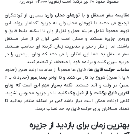
معمولاً حدود ۶۰ لیر ترکیه است (تقریباً ۱۰۲,۰۰۰ تومان).
مقایسه سفر مستقل و با تورهای محلی وان:
بسیاری از گردشگران
ترجیح می دهند با تورهای محلی وان به جزیره آکدامار بروند. این
تورها معمولاً شامل هزینه حمل و نقل از وان تا اسکله، بلیط قایق و
ورودی جزیره هستند و ممکن است کمی گران تر از سفر مستقل
باشند، اما از نظر راحتی و مدیریت زمان، گزینه ای مناسب هستند.
سفر مستقل به شما این امکان را می دهد که زمان بیشتری را در
جزیره سپری کنید و برنامه خود را منعطف تر تنظیم کنید.
ساعات حرکت قایق ها:
قایق ها معمولاً از ساعات اولیه صبح (حدود
۸ یا ۹ صبح) شروع به کار می کنند و تا اواخر بعدازظهر (حدود ۵ یا ۶
عصر) در رفت و آمد هستند.
نکته بسیار مهم این است که زمان
آخرین قایق برگشت را از قبل چک کنید
تا در جزیره محبوس نشوید.
گاهی اوقات ممکن است نیاز باشد کمی در اسکله منتظر بمانید تا
تعداد مسافران برای حرکت قایق به حد نصاب برسد.
بهترین زمان برای بازدید از جزیره