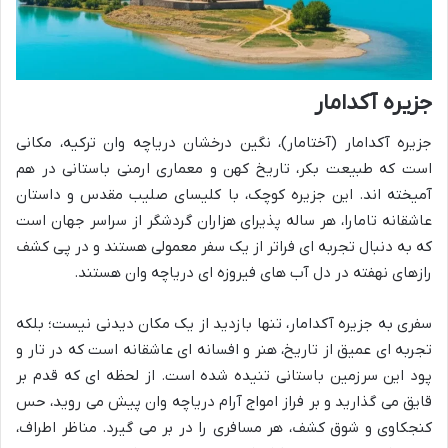
جزیره آکدامار
جزیره آکدامار (آختامار)، نگین درخشان دریاچه وان ترکیه، مکانی
است که طبیعت بکر، تاریخ کهن و معماری ارمنی باستانی در هم
آمیخته اند. این جزیره کوچک، با کلیسای صلیب مقدس و داستان
عاشقانه تامارا، هر ساله پذیرای هزاران گردشگر از سراسر جهان است
که به دنبال تجربه ای فراتر از یک سفر معمولی هستند و در پی کشف
رازهای نهفته در دل آب های فیروزه ای دریاچه وان هستند.
سفری به جزیره آکدامار، تنها بازدید از یک مکان دیدنی نیست؛ بلکه
تجربه ای عمیق از تاریخ، هنر و افسانه ای عاشقانه است که در تار و
پود این سرزمین باستانی تنیده شده است. از لحظه ای که قدم بر
قایق می گذارید و بر فراز امواج آرام دریاچه وان پیش می روید، حس
کنجکاوی و شوق کشف، هر مسافری را در بر می گیرد. مناظر اطراف،