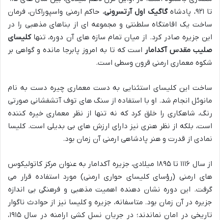
تا ۹۲۱، پادشاه
گاگیک اول آرتسرونی
، حاکم ارمنی واسپوراکان، فرمان
ساخت یک اقامتگاه سلطنتی و مجموعه ای از بناهای مذهبی را در
این جزیره صادر کرد. از میان تمام سازه های آن دوره، تنها
کلیسای
صلیب مقدس آکدامار
است که تا به امروز پابرجا مانده و گواهی بر
شکوه معماری ارمنی قرون وسطی است.
ساخت این کلیسای استثنایی به دست معماری چیره دست به نام
مانوئل انجام شد. او با استفاده از سنگ های توف آتشفشانی صورتی
رنگ، شاهکاری را خلق کرد که نه تنها از نظر معماری خیره کننده
است، بلکه از نظر هنری نیز دارای ارزش های بی بدیلی است. کلیسا
نمادی از قدرت و هنر پادشاهی ارمنی آن زمان بود.
از سال ۱۱۱۶ تا ۱۸۹۵ میلادی، جزیره آکدامار به عنوان مرکز کاتولیکوس
های ارمنی (رؤسای کلیسای حواری ارمنی) مورد استفاده قرار می
گرفت. این دوره نشان دهنده اهمیت مذهبی و فرهنگی بی اندازه
جزیره در آن زمان بود. متاسفانه، جزیره و کلیسا نیز از حوادث ناگوار
تاریخی در امان نماندند؛ در جریان نسل کشی ارامنه در سال ۱۹۱۵،