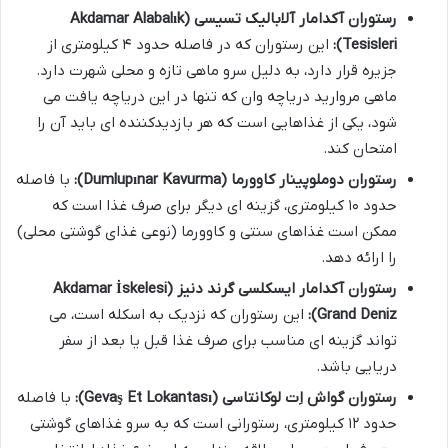
رستوران آکدامار آلابالیک تسیسی (Akdamar Alabalık
Tesisleri):
این رستوران که در فاصله حدود ۴ کیلومتری از
جزیره قرار دارد، به دلیل سرو ماهی تازه و محلی شهرت دارد.
ماهی مروارید دریاچه وان که تنها در این دریاچه یافت می
شود، یکی از غذاهایی است که هر بازدیدکننده ای باید آن را
امتحان کند.
رستوران دوملوپینار کاوورما (Dumlupınar Kavurma):
با فاصله
حدود ۱۰ کیلومتری، گزینه ای دیگر برای صرف غذا است که
ممکن است غذاهای سنتی و کاوورما (نوعی غذای گوشتی محلی)
را ارائه دهد.
رستوران آکدامار ایسکلسی گرند دنیز (Akdamar İskelesi
Grand Deniz):
این رستوران که نزدیک به اسکله است، می
تواند گزینه ای مناسب برای صرف غذا قبل یا بعد از سفر
دریایی باشد.
رستوران گواش اِت لوکانتاسی (Gevaş Et Lokantası):
با فاصله
حدود ۱۲ کیلومتری، رستورانی است که به سرو غذاهای گوشتی