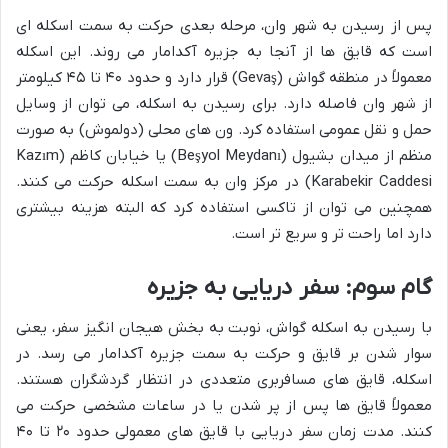
پس از رسیدن به شهر وان، مرحله بعدی حرکت به سمت اسکله ای
است که قایق ها از آنجا به جزیره آکدامار می روند. این اسکله
معمولاً در منطقه گواش (Gevaş) قرار دارد و حدود ۴۰ تا ۴۵ کیلومتر
از شهر وان فاصله دارد. برای رسیدن به اسکله، می توان از وسایل
حمل و نقل عمومی استفاده کرد. ون های محلی (دولموش) به صورت
منظم از میدان بشیول (Beşyol Meydanı) یا خیابان کاظم (Kazım
Karabekir Caddesi) در مرکز وان به سمت اسکله حرکت می کنند.
همچنین می توان از تاکسی استفاده کرد که البته هزینه بیشتری
دارد اما راحت تر و سریع تر است.
گام سوم: سفر دریایی به جزیره
با رسیدن به اسکله گواش، نوبت به بخش هیجان انگیز سفر، یعنی
سوار شدن بر قایق و حرکت به سمت جزیره آکدامار می رسد. در
اسکله، قایق های مسافربری متعددی در انتظار گردشگران هستند.
معمولاً قایق ها پس از پر شدن یا در ساعات مشخصی حرکت می
کنند. مدت زمان سفر دریایی با قایق های معمولی حدود ۲۰ تا ۴۰