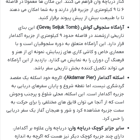
کنار دریاچه وان فراهم می کنند. این مکان ها معمولاً در فاصله
۶ تا ۹ کیلومتری از جزیره قرار دارند و به شما امکان می دهند
تا با طبیعت بیش از پیش پیوند برقرار کنید.
آرامگاه سلجوقی گواش (Gevaş Seljuk Tomb):
این بنای
تاریخی ارزشمند در فاصله حدود ۹ کیلومتری از جزیره آکدامار
قرار دارد. این آرامگاه متعلق به دوره سلجوقیان است و با
معماری خاص و کاشی کاری های زیبایش، نمونه ای از هنر و
فرهنگ آن دوران را به نمایش می گذارد. بازدید از این آرامگاه
می تواند تکمیل کننده بخش تاریخی سفر باشد.
اسکله آکدامار (Akdamar Pier):
اگرچه خود اسکله یک مقصد
گردشگری نیست، اما نقطه شروع و پایان سفرهای دریایی به
جزیره آکدامار است. این اسکله، محلی شلوغ و پرجنب وجوش
است که از آنجا می توان قایق های مختلفی را برای حرکت به
سمت جزیره مشاهده کرد و شور و هیجان آغاز یک سفر دریایی
را حس کرد.
سایر جزایر کوچک دریاچه وان:
دریاچه وان علاوه بر آکدامار،
دارای چند جزیره کوچک دیگر نیز هست که اگرچه به اندازه