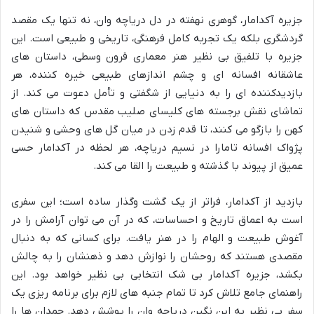
جزیره آکدامار، گوهری نهفته در دل دریاچه وان، نه تنها یک مقصد
گردشگری بلکه یک تجربه کامل فرهنگی، تاریخی و طبیعی است. این
جزیره با تلفیق بی نظیر هنر معماری قرون وسطی، داستان های
عاشقانه افسانه ای و چشم اندازهای طبیعی خیره کننده، هر
بازدیدکننده ای را به دنیایی از شگفتی و تأمل دعوت می کند. از
تماشای نقش برجسته های کلیسای صلیب مقدس که داستان های
کهن را بازگو می کنند، تا قدم زدن در میان گل های وحشی و شنیدن
پژواک افسانه تامارا در نسیم دریاچه، هر لحظه در آکدامار حسی
عمیق از پیوند با گذشته و طبیعت را القا می کند.
بازدید از آکدامار، فراتر از یک گشت وگذار ساده است؛ این سفری
است به اعماق تاریخ و احساسات، که در آن می توان آرامش را در
آغوش طبیعت و الهام را در هنر یافت. برای کسانی که به دنبال
مقصدی هستند که روحشان را نوازش دهد و ذهنشان را به چالش
بکشد، جزیره آکدامار بی شک انتخابی بی نظیر خواهد بود. این
راهنمای جامع تلاش کرد تا تمام جنبه های لازم برای برنامه ریزی یک
سفر بی نظیر به این نگین دریاچه وان را پوشش دهد. چمدان ها را