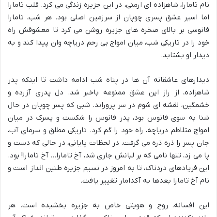
نام تامارا، شاهزاده ای ارمنی، در این جزیره زندگی می کرد. قلب تامارا
اما اسیر عشق پسری چوپان از سرزمین اصلی بود. هر شب، تامارا
فانوسی بر بالای صخره های جزیره روشن می کرد تا معشوقش راه
خود را در تاریکی شب، میان امواج بی رحم دریاچه وان پیدا کند و به
دیدار او بشتابد.
دیدارهای عاشقانه آن ها در پناه شب ادامه داشت تا اینکه پدر
شاهزاده، از راز این عشق ممنوعه باخبر شد. دل پدری آزرده و
خشمگین، نقشه ای شوم در سر پروراند. شبی که پسر چوپان در حال
شنا به سوی فانوس بود، پدر فانوس را شکست و پسرک در میان
امواج متلاطم دریاچه، راه خود را گم کرد. تاریکی مطلق و سرمای آب،
جان پسر را ذره ذره می گرفت. در لحظات پایانی، در حالی که دست و
پا می زد، تنها نامی که بر لبانش جاری شد، آخ تامارا… آخ تامارا! بود.
این فریادهای دردناک، تا به امروز در نسیم جزیره طنین انداز است و
نام آخ تامارا بعدها به آکدامار تغییر یافت.
این افسانه، روح و هویتی خاص به جزیره بخشیده است. هر