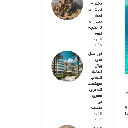
دختر –
کاوش در
اسرار
پنهان و
تاریخچه
کهن
3 روز
پیش
تور هتل
های
یوآل
آنتالیا:
انتخاب
هوشمند
انه برای
ر
سفری
ر
بی
و
دغدغه
ا
4 روز
پیش