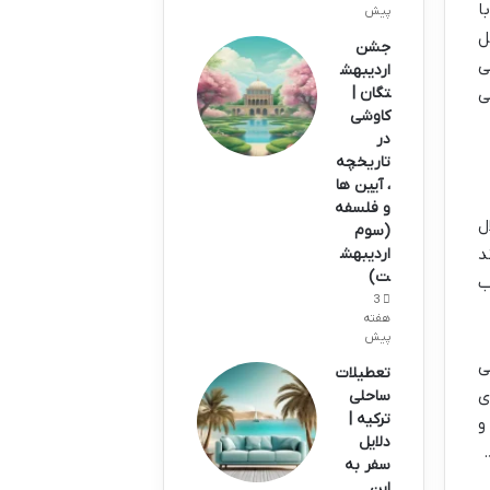
ا
پیش
ل
جشن
ی
اردیبهش
تگان |
ی
کاوشی
در
تاریخچه
، آیین ها
و فلسفه
ل
(سوم
اردیبهش
د
ت)
ب
3
هفته
پیش
ی
تعطیلات
ی
ساحلی
ترکیه |
و
دلایل
سفر به
این