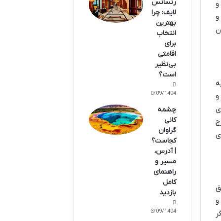
رنسانس
و
لایف: چرا
و
بهترین
ن
انتخاب
برای
اقامتی
بی‌نظیر
است؟
ه
30/09/1404
و
ی
چشمه
کانی
ج
گراوان
ی
کجاست؟
| آدرس،
مسیر و
راهنمای
کامل
فیق
بازدید
و
23/09/1404
ر