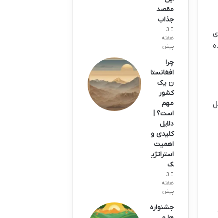
مقصد
جذاب
3
ی
هفته
ه
پیش
چرا
افغانستا
ن یک
کشور
مهم
ل
است؟ |
دلایل
کلیدی و
اهمیت
استراتژی
ک
3
هفته
پیش
جشنواره
ها و