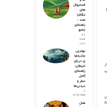
فستیوال
های
مگالایا
هند –
راهنمای
جامع
4
هفته
پیش
بهترین
جاذبه‌ها
ی دریای
ز
شیطان:
ی
راهنمای
کامل
سفر و
دیدنی‌ها
02/10/1404
انان
د. فلسفه Anything,
هتل