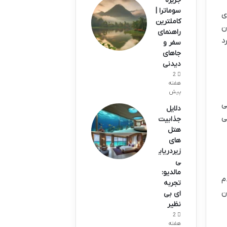
جزیره
سوماترا |
ی
کاملترین
ن
راهنمای
د
سفر و
جاهای
دیدنی
2
هفته
پیش
ی
دلایل
ی
جذابیت
هتل
های
زیردریای
ی
مالدیو:
م
تجربه
ن
ای بی
نظیر
2
هفته