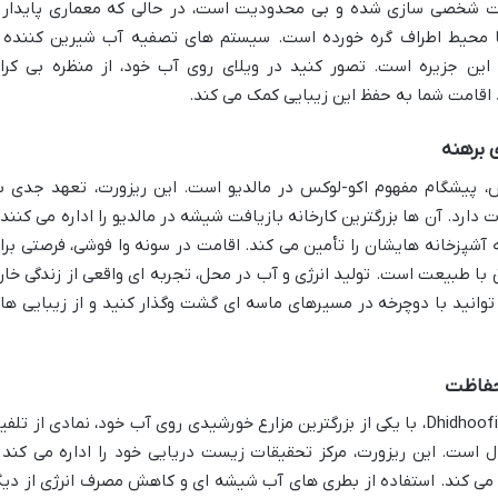
نای ارائه خدمات شخصی سازی شده و بی محدودیت است، در حالی که معماری پایدار 
با محیط اطراف گره خورده است. سیستم های تصفیه آب شیرین کننده 
ین جزیره است. تصور کنید در ویلای روی آب خود، از منظره بی کرا
 اقامت شما به حفظ این زیبایی کمک می کند.
س، پیشگام مفهوم اکو-لوکس در مالدیو است. این ریزورت، تعهد جدی ب
ارد. آن ها بزرگترین کارخانه بازیافت شیشه در مالدیو را اداره می کنند 
ه آشپزخانه هایشان را تأمین می کند. اقامت در سونه وا فوشی، فرصتی برا
 با طبیعت است. تولید انرژی و آب در محل، تجربه ای واقعی از زندگی خار
 توانید با دوچرخه در مسیرهای ماسه ای گشت وگذار کنید و از زیبایی ها
LUX* South Ari Atoll، واقع در جزیره Dhidhoofinolhu، با یکی از بزرگترین مزارع خورشیدی روی آب خود، نمادی از تل
 است. این ریزورت، مرکز تحقیقات زیست دریایی خود را اداره می کند 
ل می کند. استفاده از بطری های آب شیشه ای و کاهش مصرف انرژی از دیگ