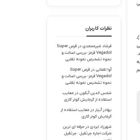
ی
نظرات کاربران
بآ آتول، یک ذخیره گاه زیست کره یونسکو، به خاطر حیات دریایی بی نظیرش، به ویژه خلیج هانیفارو (Hanifaru Bay)،
ی
فرشاد شیرمحمدی
در
قرص Super
Vegadol قرمز؛ بررسی اصالت و
د.
نحوه تشخیص نمونه تقلبی
ه
م
آوا لقمانی
در
قرص Super
Vegadol قرمز؛ بررسی اصالت و
نحوه تشخیص نمونه تقلبی
شمس الدین آبگون
در
معایب
استفاده از گرمایش کولر گازی
بهادر آبیار
در
معایب استفاده از
گرمایش کولر گازی
شهرزاد ایزدی
در
حرفه ای ترین
شرکت اجاره جرثقیل : جرثقیل
نوین