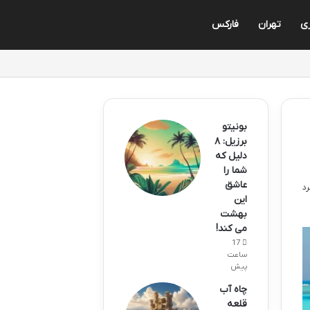
زی
تهران
فارکس
بونیتو
برزیل: ۸
دلیل که
شما را
عاشق
این
بهشت
می کند!
17
ساعت
پیش
چاه آب
قلعه