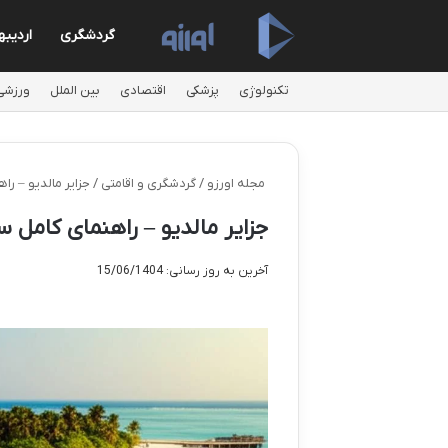
گردشگری
اردیب
تکنولوژی
پزشکی
اقتصادی
بین الملل
ورزشی
مجله اورزو
/
گردشگری و اقامتی
/
جزایر مالدیو – را
جزایر مالدیو – راهنمای کامل س
آخرین به روز رسانی: 15/06/1404