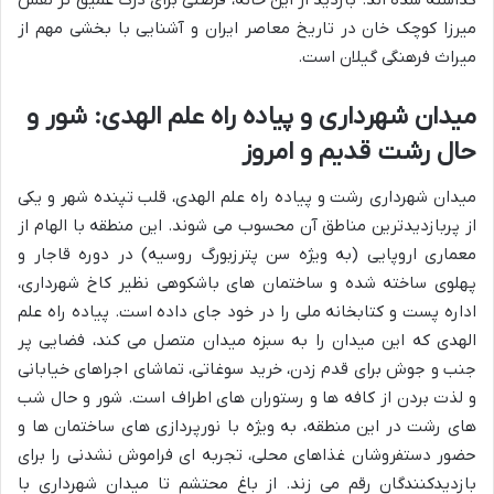
گذاشته شده اند. بازدید از این خانه، فرصتی برای درک عمیق تر نقش
میرزا کوچک خان در تاریخ معاصر ایران و آشنایی با بخشی مهم از
میراث فرهنگی گیلان است.
میدان شهرداری و پیاده راه علم الهدی: شور و
حال رشت قدیم و امروز
میدان شهرداری رشت و پیاده راه علم الهدی، قلب تپنده شهر و یکی
از پربازدیدترین مناطق آن محسوب می شوند. این منطقه با الهام از
معماری اروپایی (به ویژه سن پترزبورگ روسیه) در دوره قاجار و
پهلوی ساخته شده و ساختمان های باشکوهی نظیر کاخ شهرداری،
اداره پست و کتابخانه ملی را در خود جای داده است. پیاده راه علم
الهدی که این میدان را به سبزه میدان متصل می کند، فضایی پر
جنب و جوش برای قدم زدن، خرید سوغاتی، تماشای اجراهای خیابانی
و لذت بردن از کافه ها و رستوران های اطراف است. شور و حال شب
های رشت در این منطقه، به ویژه با نورپردازی های ساختمان ها و
حضور دستفروشان غذاهای محلی، تجربه ای فراموش نشدنی را برای
بازدیدکنندگان رقم می زند. از باغ محتشم تا میدان شهرداری با