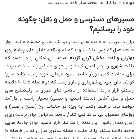
بهره وری بالا، از هر لحظه سفر خود لذت ببرید.
مسیرهای دسترسی و حمل و نقل: چگونه
خود را برسانیم؟
برای دسترسی به جاذبه های بسیار نزدیک به باغ محتشم مانند بلوار
حافظ، هتل کادوس، پارک شهید گمنام و بقعه دانای علی،
پیاده روی
بهترین و لذت بخش ترین گزینه است.
این امکان را می دهد که
بافت شهری را بهتر لمس کنید و از هوای دلپذیر رشت لذت ببرید.
برای مقاصد کمی دورتر مانند سبزه میدان، موزه رشت، خانه میرزا
کوچک خان، میدان شهرداری و بازار رشت که در فاصله ۵ تا ۱۰ دقیقه
رانندگی قرار دارند، استفاده از تاکسی های شهری یا اپلیکیشن های
حمل و نقل آنلاین (مانند اسنپ و تپسی) بسیار راحت و کارآمد
خواهد بود. ترافیک رشت، به ویژه در ساعات اوج (صبح و عصر) و
روزهای تعطیل، می تواند کمی شلوغ باشد؛ بنابراین، برای برنامه ریزی
زمان بندی دقیق، این نکته را مد نظر قرار دهید. برای جاذبه هایی
مانند تالاب عینک، پارک ملت و محله ساغری سازان که در فاصله ۱۰
تا ۲۰ دقیقه رانندگی هستند نیز، استفاده از خودروی شخصی یا تاکسی