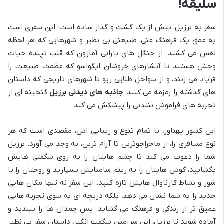
سلیقه!
سفر به برزیل، بیش از یک گشت و گذار ساده است؛ این سفری است
به عمق یک فرهنگ غنی، طبیعتی بی نظیر و شهرهایی که هر لحظه
نفس می کشند. از جنگل های بارانی آمازون که قلب تپنده حیات
وحش هستند تا آبشارهای خروشان ایگواسو که عظمت طبیعت را
فریاد می زنند، و از سواحل طلایی ریو تا شهرهای تاریخی که داستان
های گذشته را زمزمه می کنند،
جاذبه های دیدنی برزیل
گنجینه ای از
تجربه های فراموش نشدنی را پیشکش می کند.
این کشور پهناور، با تمام تنوع و زیبایی اش، مقصدی است که هر
نوع مسافری را، از ماجراجوترین تا آرام ترین، به وجد می آورد. برزیل
شما را دعوت می کند تا چشم هایتان را به روی شگفتی هایش
بگشایید، گوش هایتان را به ریتم سامبایش بسپارید و روحتان را با
شور و نشاط کارناوال هایش تازه کنید. این سفر نه تنها مکان هایی
جدید را به شما نشان می دهد، بلکه دریچه ای به سوی تجربه هایی
عمیق تر از زندگی و فرهنگ می گشاید. پس چمدان ها را ببندید و
آماده شوید تا برزیل، این سرزمین شگفت انگیز، داستان سفر بی نظیر