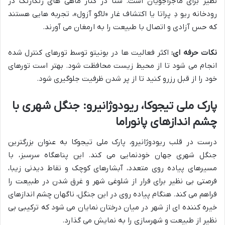
نظیر برای ماجراجویان است. شنا در کنار ماهی های رنگارنگ در
رودخانه ریو دِ پراتا یا اکتشاف غار «لاگو آزول»، تجربه هایی هستند
که حس آزادی و اتصال با طبیعت را به ارمغان می آورند.
نکات حرفه ای:
اکثر فعالیت ها در بونیتو توسط تورهای کنترل شده
انجام می شود تا از محیط زیست محافظت شود. بهتر است تورهای
خود را از قبل رزرو کنید تا از پر شدن ظرفیت جلوگیری شود.
پارک ملی تیجوکا، ریودوژانیرو: جنگل شهری با
چشم اندازهای پانوراما
درست در قلب ریودوژانیرو، پارک ملی تیجوکا به عنوان بزرگترین
جنگل شهری جهان خودنمایی می کند. این پناهگاه سرسبز، با
مسیرهای پیاده روی متعدد، آبشارهای کوچک و نقاط دیدنی زیبا،
فرصتی بی نظیر برای فرار از شلوغی شهر و غرق شدن در طبیعت را
فراهم می کند. هنگام پیاده روی در این جنگل، ناگهان چشم اندازهای
خیره کننده ای از شهر در میان درختان نمایان می شود که ترکیبی بی
نظیر از طبیعت و شهرسازی را به نمایش می گذارد.