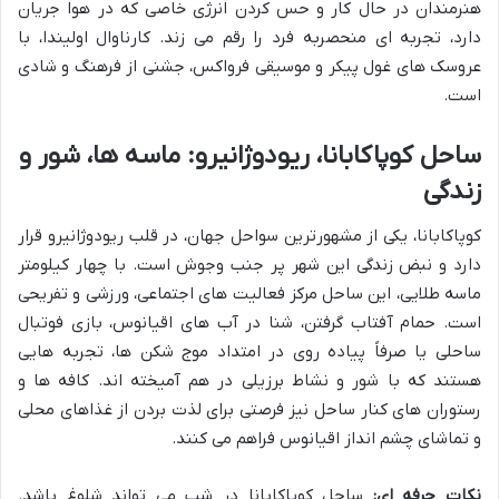
هنرمندان در حال کار و حس کردن انرژی خاصی که در هوا جریان
دارد، تجربه ای منحصربه فرد را رقم می زند. کارناوال اولیندا، با
عروسک های غول پیکر و موسیقی فرواکس، جشنی از فرهنگ و شادی
است.
ساحل کوپاکابانا، ریودوژانیرو: ماسه ها، شور و
زندگی
کوپاکابانا، یکی از مشهورترین سواحل جهان، در قلب ریودوژانیرو قرار
دارد و نبض زندگی این شهر پر جنب وجوش است. با چهار کیلومتر
ماسه طلایی، این ساحل مرکز فعالیت های اجتماعی، ورزشی و تفریحی
است. حمام آفتاب گرفتن، شنا در آب های اقیانوس، بازی فوتبال
ساحلی یا صرفاً پیاده روی در امتداد موج شکن ها، تجربه هایی
هستند که با شور و نشاط برزیلی در هم آمیخته اند. کافه ها و
رستوران های کنار ساحل نیز فرصتی برای لذت بردن از غذاهای محلی
و تماشای چشم انداز اقیانوس فراهم می کنند.
نکات حرفه ای:
ساحل کوپاکابانا در شب می تواند شلوغ باشد.