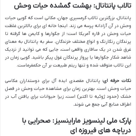
تالاب پانتانال: بهشت گمشده حیات وحش
پانتانال، بزرگترین تالاب گرمسیری جهان، مکانی است که گویی حیات
وحش در آن آزادانه پرسه می زند. اینجا خانه ای برای بالاترین غلظت
حیات وحش در قاره آمریکا است؛ از جگوارها و کایمن ها گرفته تا
پرندگان رنگارنگ و انواع مختلف خزندگان. سفر به پانتانال به معنای
غرق شدن در یک سافاری واقعی است، جایی که می توانید از نزدیک
شاهد شکار جگوارها یا پرواز پرندگان غول پیکر باشید. گویی زمان در
این تالاب متوقف شده و تنها ریتم طبیعت بر آن حکمفرماست.
نکات حرفه ای:
پانتانال مقصدی ایده آل برای دوستداران عکاسی
حیات وحش است. بهترین زمان برای مشاهده حیات وحش در فصل
خشک (حدود ژوئیه تا اکتبر) است، زیرا حیوانات برای یافتن آب در
اطراف منابع آبی جمع می شوند.
پارک ملی لینسویز ماراینسیز: صحرایی با
دریاچه های فیروزه ای