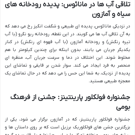
تلاقی آب ها در مانائوس: پدیده رودخانه های
سیاه و آمازون
در نزدیکی مانائوس، پدیده ای طبیعی و شگفت انگیز رخ می دهد که
به آن تلاقی آب ها می گویند. در این نقطه، رودخانه ریو نگرو (با آب
تیره رنگش) و رودخانه آمازون (با آب قهوه ای رنگش) در کنار
یکدیگر جریان می یابند، بدون اینکه برای چندین کیلومتر با هم
مخلوط شوند. این اختلاف در دما و سرعت جریان آب، منظره ای
منحصر به فرد ایجاد می کند. سوار شدن بر قایقی و تماشای این
پدیده از نزدیک، به شما این حس را می دهد که در حال تماشای یک
معجزه طبیعی هستید.
جشنواره فولکلور پارینتینز: جشنی از فرهنگ
بومی
جشنواره فولکلور پارینتینز، که در آمازون برگزار می شود، یکی از
بزرگترین جشن های فولکلوریک برزیل است که بر روی داستان ها و
ریشه های بومی منطقه تمرکز دارد. این جشنواره با رقابت دو گروه