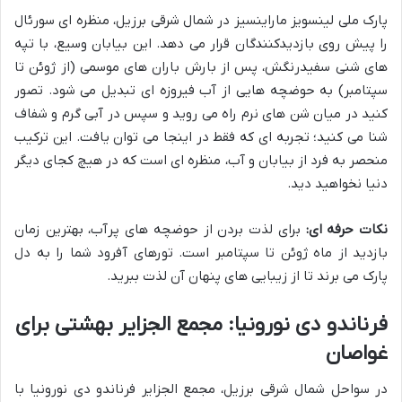
پارک ملی لینسویز ماراینسیز در شمال شرقی برزیل، منظره ای سورئال
را پیش روی بازدیدکنندگان قرار می دهد. این بیابان وسیع، با تپه
های شنی سفیدرنگش، پس از بارش باران های موسمی (از ژوئن تا
سپتامبر) به حوضچه هایی از آب فیروزه ای تبدیل می شود. تصور
کنید در میان شن های نرم راه می روید و سپس در آبی گرم و شفاف
شنا می کنید؛ تجربه ای که فقط در اینجا می توان یافت. این ترکیب
منحصر به فرد از بیابان و آب، منظره ای است که در هیچ کجای دیگر
دنیا نخواهید دید.
نکات حرفه ای:
برای لذت بردن از حوضچه های پرآب، بهترین زمان
بازدید از ماه ژوئن تا سپتامبر است. تورهای آفرود شما را به دل
پارک می برند تا از زیبایی های پنهان آن لذت ببرید.
فرناندو دی نورونیا: مجمع الجزایر بهشتی برای
غواصان
در سواحل شمال شرقی برزیل، مجمع الجزایر فرناندو دی نورونیا با