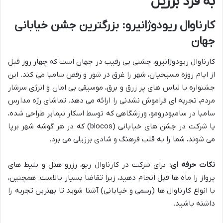
به فرد برزیل
کارناوال ریودوژانیرو: بزرگترین جشن خیابانی
جهان
کارناوال ریودوژانیرو، جشنی بی رقیب در جهان است که چهار روز قبل
از ایام روزه مسیحیان، شهر را غرق در شور و رقص سامبا می کند. این
جشنواره با لباس های پر زرق و برق، موسیقی بی امان و انرژی سرشار
مردم، تجربه ای فراموش نشدنی را ارائه می دهد. تماشای رژه مدارس
سامبا در سامبودرومو، ورزشگاهی که توسط اسکار نیمایر طراحی شده،
یا شرکت در جشن های خیابانی (blocos) که در هر گوشه شهر برپا
می شوند، شما را به قلب فرهنگ و شادی برزیلی می برد.
نکات حرفه ای:
برای شرکت در کارناوال ریو، رزرو هتل و بلیط های
پرواز را ماه ها قبل انجام دهید، زیرا تقاضا بسیار بالاست. همچنین،
با انواع کارناوال ها (رسمی و خیابانی) آشنا شوید تا بهترین تجربه را
داشته باشید.