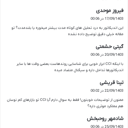
گ
فیروز موحدی
ف
17/09/1403 در 00:06
ت
این اندیکاتور به درد تحلیل های کوتاه مدت بیشتر میخوره یا بلندمدت؟ تو
:
مقاله خیلی دقیق توضیح داده نشده
گ
گیتی حشمتی
ف
20/09/1403 در 00:06
ت
با اینکه CCI ابزار خوبی برای شناسایی روندهاست بعضی وقت ها با سایر
:
اندیکاتورها تداخل داره و سیگنال متضاد میده
گ
تینا قریشی
ف
22/09/1403 در 00:02
ت
ممنون از توضیحات خوبتون! فقط یه سوال دارم آیا CCI تو بازارهای کم نوسان
:
هم عملکرد موثری داره؟
گ
شادمهر روحبخش
ف
25/09/1403 در 00:06