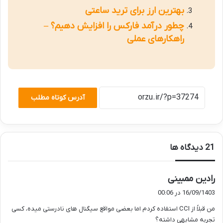
بهترین ارز برای ترید ساعتی
چطور درآمد فارکس را افزایش دهیم؟ –
راهکارهای عملی
آدرس کوتاه مطلب
‫21 دیدگاه ها
گ
رادین ممبینی
ف
16/09/1403 در 00:06
ت
من قبلاً از CCI استفاده کردم اما بعضی مواقع سیگنال های نادرستی میده، کسی
:
تجربه مشابهی داشته؟