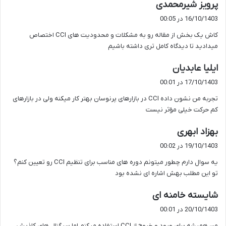
گ
پرویز شیرمحمدی
ف
16/10/1403 در 00:05
ت
کاش یک بخش از مقاله رو به مشکلات و محدودیت های CCI اختصاص
:
میدادید تا دیدگاه کامل تری داشته باشیم
گ
ایلیا عابدیان
ف
17/10/1403 در 00:01
ت
تجربه من نشون داده CCI در بازارهای پرنوسان بهتر کار میکنه ولی در بازارهای
:
کم حرکت خیلی مؤثر نیست
گ
بهزاد ابهری
ف
19/10/1403 در 00:02
ت
یه سوال دارم چطور میتونم دوره های مناسب برای تنظیم CCI رو تعیین کنم؟
:
تو این مطلب بهش اشاره ای نشده بود
گ
شایسته خامنه ای
ف
20/10/1403 در 00:01
ت
من همیشه برای ورود و خروج از CCI استفاده میکنم اما سیگنال های کاذبش