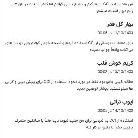
من همیشه با CCI کار میکنم و نتایج خوبی گرفتم اما گاهی اوقات در بازارهای
:
رنج دچار اشتباه میشم
گ
بهار گل قمر
ف
11/10/1403 در 00:05
ت
برای معاملات نوسانی از CCI استفاده کردم و نتیجه خوبی گرفتم ولی تو بازارهای
:
بی ثبات واقعاً جواب نمیده
گ
کریم خوش قلب
ف
13/10/1403 در 00:02
ت
مقاله خیلی جامع بود فقط در مورد نحوه استفاده از CCI برای پیش بینی واگرایی
:
ها میتونستید بیشتر توضیح بدید
گ
ایوب نباتی
ف
14/10/1403 در 00:05
ت
استفاده از CCI به تنهایی برای من مفید نبود؛ باید حتماً با میانگین متحرک
:
ترکیب بشه تا دقیق تر کار کنه