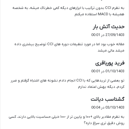
ت
به نظرم CCI بدون ترکیب با ابزارهای دیگه کمی خطرناک میشه، به شخصه
:
همیشه با MACD استفاده میکنم
گ
حدیث آتش بار
ف
27/09/1403 در 00:01
ت
مقاله خوب بود اما در مورد تنظیمات دوره های CCI توضیح بیشتری داده
:
میشد عالی میشد
گ
فرید پورباقری
ف
01/10/1403 در 00:01
ت
تو بعضی از تریدهایی که با CCI انجام دادم نشونه های اشتباه گرفتم و ضرر
:
کردم، دیگه بهش اعتماد ندارم
گ
گشتاسب دیانت
ف
03/10/1403 در 00:04
ت
به نظرم مقادیر بالای +۱۰۰ و پایین تر از -۱۰۰ خیلی حساسیت بالایی دارند، کسی
:
روش دقیق تری سراغ داره؟