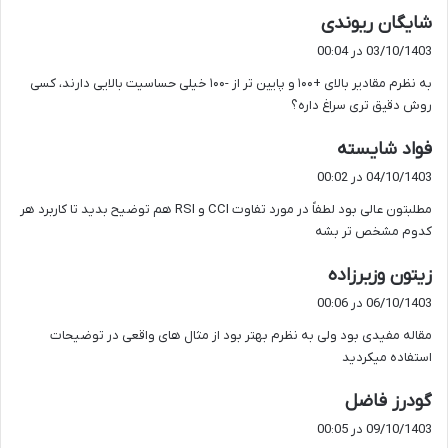
گ
شایگان ریوندی
ف
03/10/1403 در 00:04
ت
به نظرم مقادیر بالای +۱۰۰ و پایین تر از -۱۰۰ خیلی حساسیت بالایی دارند، کسی
:
روش دقیق تری سراغ داره؟
گ
فواد شایسته
ف
04/10/1403 در 00:02
ت
مطلبتون عالی بود لطفاً در مورد تفاوت CCI و RSI هم توضیح بدید تا کاربرد هر
:
کدوم مشخص تر بشه
گ
زیتون وزیرزاده
ف
06/10/1403 در 00:06
ت
مقاله مفیدی بود ولی به نظرم بهتر بود از مثال های واقعی در توضیحات
:
استفاده میکردید
گ
گودرز فاضل
ف
09/10/1403 در 00:05
ت