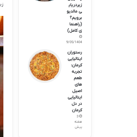
زی
زیردریای
ی مالدیو
برویم؟
(راهنما
ی کامل)
29/05/1404
رستوران
ایتالیایی
کرمان:
تجربه
طعم
های
اصیل
ایتالیایی
در دل
کرمان
3
هفته
پیش