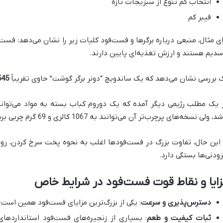
انتخاب کم تنوع از سبزیجات تازه
فیبر کم
ای مثال، منبعی درباره برگرها و فست‌فود کلیات زیر را نشان می‌دهد: فست‌فو
سدیم هستند و ارزش تغذیه‌ای پایین دارند.
 بررسی نشان می‌دهد که یک ساندویچ “دونر برگر گوشت” حاوی تقریباً
545 کال
 یک مطلب رژیمی دیگر آمده که یک دوروم کباب بسته به مواد می‌توا
د، ولی نسخه‌های پرچرب‌تر آن می‌توانند به 1067 کالری و 69 گرم چربی برسند.
 این حال، تفاوت بزرگ در فست‌فودها اغلب به نحوه پخت سرخ کردن، روغن
زودنی‌ها بستگی دارد.
ایا و نقاط قوت فست‌فود در شرایط خاص
دسترس‌پذیری و سرعت
: یکی از بزرگ‌ترین مزایای فست‌فود همین است؛
ثبات کیفیت و طعم
: بسیاری از زنجیره‌های فست‌فود استانداردها