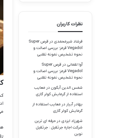
نظرات کاربران
فرشاد شیرمحمدی
در
قرص Super
Vegadol قرمز؛ بررسی اصالت و
نحوه تشخیص نمونه تقلبی
آوا لقمانی
در
قرص Super
Vegadol قرمز؛ بررسی اصالت و
نحوه تشخیص نمونه تقلبی
ک
شمس الدین آبگون
در
معایب
استفاده از گرمایش کولر گازی
کب
اد
بهادر آبیار
در
معایب استفاده از
گرمایش کولر گازی
می
شهرزاد ایزدی
در
حرفه ای ترین
هم
شرکت اجاره جرثقیل : جرثقیل
نوین
رو