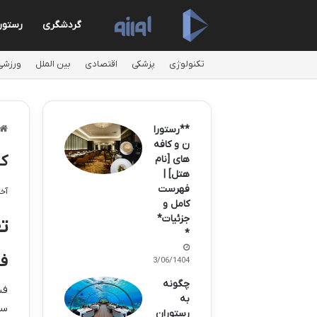
گردشگری
رستور
تکنولوژی
پزشکی
اقتصادی
بین الملل
ورزشی
**رستورا
ن و کافه
کب
های [نام
هتل] |
فهرست
آخری
کامل و
جزئیات*
ت
*
ف
23/06/1404
چگونه
فس
به
سا
رستوران