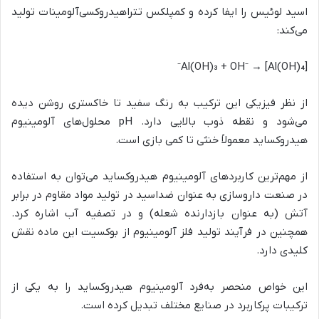
اسید لوئیس را ایفا کرده و کمپلکس تتراهیدروکسی‌آلومینات تولید
می‌کند:
Al(OH)₃ + OH⁻ → [Al(OH)₄]⁻
از نظر فیزیکی این ترکیب به رنگ سفید تا خاکستری روشن دیده
می‌شود و نقطه ذوب بالایی دارد. pH محلول‌های آلومینیوم
هیدروکساید معمولاً خنثی تا کمی بازی است.
از مهم‌ترین کاربردهای آلومینیوم هیدروکساید می‌توان به استفاده
در صنعت داروسازی به عنوان ضداسید در تولید مواد مقاوم در برابر
آتش (به عنوان بازدارنده شعله) و در تصفیه آب اشاره کرد.
همچنین در فرآیند تولید فلز آلومینیوم از بوکسیت این ماده نقش
کلیدی دارد.
این خواص منحصر به‌فرد آلومینیوم هیدروکساید را به یکی از
ترکیبات پرکاربرد در صنایع مختلف تبدیل کرده است.