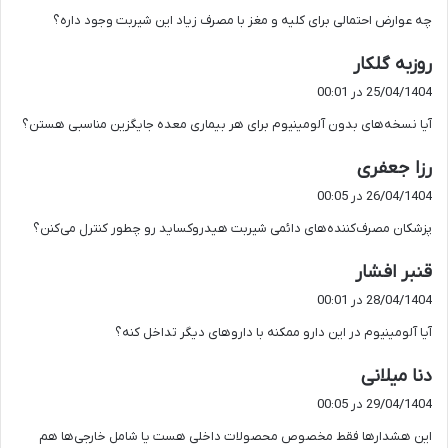
ت
چه عوارض احتمالی برای کلیه و مغز با مصرف زیاد این شیربت وجود داره؟
:
گ
روزبه گلکار
ف
25/04/1404 در 00:01
ت
آیا نسخه‌های بدون آلومینیوم برای هر بیماری معده جایگزین مناسبی هستن؟
:
گ
رزا جعفری
ف
26/04/1404 در 00:05
ت
پزشکان مصرف‌کننده‌های دائمی شیربت هیدروکساید رو چطور کنترل می‌کنن؟
:
گ
قنبر افشار
ف
28/04/1404 در 00:01
ت
آیا آلومینیوم در این دارو ممکنه با داروهای دیگر تداخل کنه؟
:
گ
دنا میلانی
ف
29/04/1404 در 00:05
ت
این هشدارها فقط مخصوص محصولات داخلی هست یا شامل خارجی‌ها هم
: