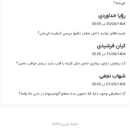
می‌شه؟
گ
رؤیا خداوردی
ف
30/04/1404 در 00:05
ت
شربت‌های تولید داخل چقدر دقیق بررسی کیفیت می‌شن؟
:
گ
کیان فرشیدی
ف
31/04/1404 در 00:05
ت
آیا بیماران دارای بیماری خاص مثل کلیه یا قلب باید بیشتر مراقب باشن؟
:
گ
شهاب نجفی
ف
01/05/1404 در 00:05
ت
آیا تحقیقی وجود داره که نشون بده سطح آلومینیوم در بدن بالا رفته؟
:
مجله اورزو 2026