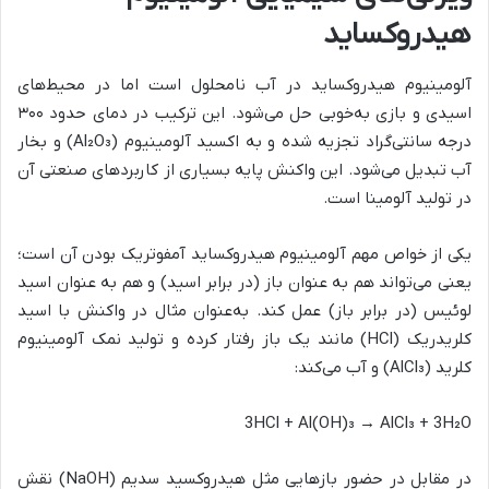
هیدروکساید
آلومینیوم هیدروکساید در آب نامحلول است اما در محیط‌های
اسیدی و بازی به‌خوبی حل می‌شود. این ترکیب در دمای حدود ۳۰۰
درجه سانتی‌گراد تجزیه شده و به اکسید آلومینیوم (Al₂O₃) و بخار
آب تبدیل می‌شود. این واکنش پایه بسیاری از کاربردهای صنعتی آن
در تولید آلومینا است.
یکی از خواص مهم آلومینیوم هیدروکساید آمفوتریک بودن آن است؛
یعنی می‌تواند هم به عنوان باز (در برابر اسید) و هم به عنوان اسید
لوئیس (در برابر باز) عمل کند. به‌عنوان مثال در واکنش با اسید
کلریدریک (HCl) مانند یک باز رفتار کرده و تولید نمک آلومینیوم
کلرید (AlCl₃) و آب می‌کند:
3HCl + Al(OH)₃ → AlCl₃ + 3H₂O
در مقابل در حضور بازهایی مثل هیدروکسید سدیم (NaOH) نقش