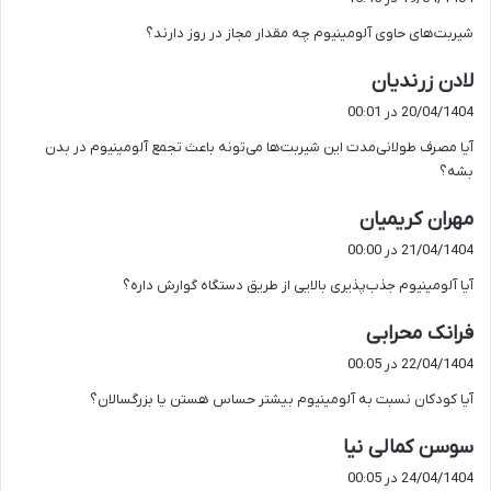
ت
شیربت‌های حاوی آلومینیوم چه مقدار مجاز در روز دارند؟
:
گ
لادن زرندیان
ف
20/04/1404 در 00:01
ت
آیا مصرف طولانی‌مدت این شیربت‌ها می‌تونه باعث تجمع آلومینیوم در بدن
:
بشه؟
گ
مهران کریمیان
ف
21/04/1404 در 00:00
ت
آیا آلومینیوم جذب‌پذیری بالایی از طریق دستگاه گوارش داره؟
:
گ
فرانک محرابی
ف
22/04/1404 در 00:05
ت
آیا کودکان نسبت به آلومینیوم بیشتر حساس هستن یا بزرگسالان؟
:
گ
سوسن کمالی نیا
ف
24/04/1404 در 00:05