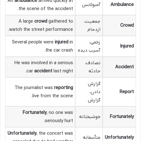
An
ambulance
arrived quickly at
Ambulance
آمبولانس
the scene of the accident.
جمعیت،
gathered to
crowd
A large
Crowd
ازدحام
watch the street performance.
زخمی،
in
injured
Several people were
Injured
آسیب دیده
the car crash.
تصادف،
He was involved in a serious
Accident
حادثه
last night.
accident
car
گزارش
The journalist was
reporting
Report
دادن،
live from the scene.
گزارش
Fortunately
, no one was
Fortunately
خوشبختانه
seriously hurt.
Unfortunately
, the concert was
Unfortunately
متأسفانه