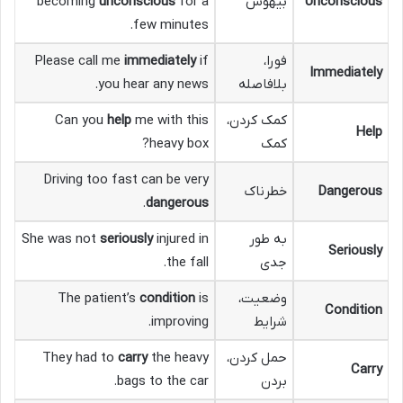
Unconscious
بیهوش
for a
unconscious
becoming
few minutes.
فورا،
if
immediately
Please call me
Immediately
بلافاصله
you hear any news.
کمک کردن،
me with this
help
Can you
Help
کمک
heavy box?
Driving too fast can be very
Dangerous
خطرناک
.
dangerous
به طور
injured in
seriously
She was not
Seriously
جدی
the fall.
وضعیت،
is
condition
The patient’s
Condition
شرایط
improving.
حمل کردن،
the heavy
carry
They had to
Carry
بردن
bags to the car.