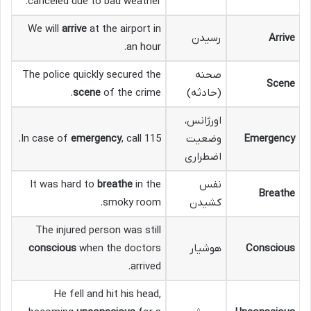
canceled due to bad weather.
We will
arrive
at the airport in
Arrive
رسیدن
an hour.
صحنه
The police quickly secured the
Scene
(حادثه)
of the crime.
scene
اورژانس،
Emergency
وضعیت
, call 115.
emergency
In case of
اضطراری
نفس
in the
breathe
It was hard to
Breathe
کشیدن
smoky room.
The injured person was still
Conscious
هوشیار
when the doctors
conscious
arrived.
He fell and hit his head,