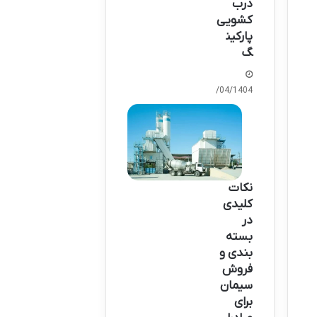
درب
کشویی
پارکین
گ
07/04/1404
نکات
کلیدی
در
بسته
بندی و
فروش
سیمان
برای