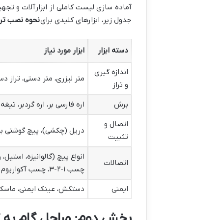
آماده سازی لیست کاملی از ابزارآلات و تج
جدول زیر، ابزارهای کلیدی برای
نحوه نصب ترم
دسته ابزار
ابزار مورد نیاز
اندازه گیری
متر لیزری، متر دستی، تراز دس
و تراز
برش
اره فارسی بر، اره گردبر، تی
اتصال و
دریل (چکشی)، پیچ گوشتی بر
تثبیت
انواع پیچ (گالوانیزه، استیل، 
اتصالات
چسب ۱-۲-۳، چسب آکواریوم
ایمنی
دستکش، عینک ایمنی، ماسک
بخش دوم: مراحل گام به گ