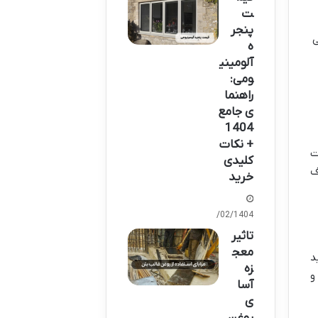
ت
پنجر
ی
ه
آلومینی
ومی:
راهنما
ی جامع
1404
+ نکات
ت
کلیدی
ف
خرید
22/02/1404
تاثیر
معج
د
زه
و
آسا
ی
روغن