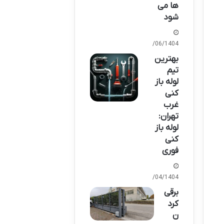
ها می
شود
30/06/1404
بهترین
تیم
لوله باز
کنی
غرب
تهران:
لوله باز
کنی
فوری
09/04/1404
برقی
کرد
ن