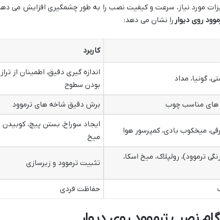
هیزات مورد نیاز، سرعت و کیفیت نصب را به طور چشمگیری افزایش می دهد
وود روی دیوار
را نشان می دهد:
کاربرد
اندازه گیری دقیق، اطمینان از تراز
تی، گونیا، مداد
بودن سطوح
غه های مناسب چوب
برش دقیق شاخه های ترموود
ایجاد سوراخ، بستن پیچ، کوبیدن
قی، میخکوب بادی، کمپرسور هوا
میخ
رنگی ترموود)، رولپلاک، میخ اسکا،
تثبیت ترموود و زیرسازی
حفاظت فردی
ام نصب ترموود روی دیوار