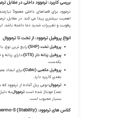
بررسی کاربرد: ترموود داخلی در مقابل ترم
ترموود برای فضاهای داخلی معمولاً نیازم
اهمیت بیشتری پیدا می کند. در مقابل، ترموود
رطوبت و تغییرات شدید دما داشته باشد. این 
انواع پروفیل ترموود: از تخت تا ترمووال
پروفیل تخت (SHP):
رایج ترین نوع، ب
پروفیل زبانه دار (UTS):
دارای زبانه و
یکدست.
پروفیل مکعبی (Cubic):
برای ایجاد عم
بعدی کاربرد دارد.
ترمووال:
نمد) مونتاژ شده است.
ترمووال
به دلیل
بسیار محبوب است.
کلاس های ترموود: Thermo-S (Stability) و Thermo-D (Durability)