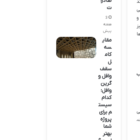
صادرا
د
ت
ی
و
3
هفته
ز
پیش
ا
مقای
سه
کام
ل
سقف
ب
وافل و
گرین
وافل؛
کدام
سیست
ی
م برای
پروژه
،
شما
بهتر