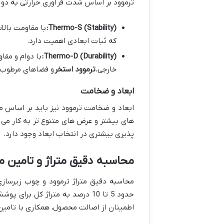
ترموود بر اساس شدت فرآوری حرارتی به دو
Thermo-S (Stability):
با مقاومت بالات
که ثبات ابعادی اهمیت دارد.
Thermo-D (Durability):
با دوام و مقاو
خارجی،
ترموود استخر
و فضاهای مرطوب.
ابعاد و ضخامت
ابعاد و ضخامت ترموود نیز باید بر اساس م
های بیشتر و عرض های متنوع تر به کار می ر
پذیری بیشتری در انتخاب ابعاد وجود دارد.
محاسبه دقیق متراژ و تامین م
محاسبه دقیق متراژ ترموود و چوب زیرسازی 
حدود 5 تا 10 درصد به متراژ کل برای پوشش دادن پرت و خطاهای برش اضافه کرد. برای تامین
اطمینان از اصالت محصول، همکاری با تامین 