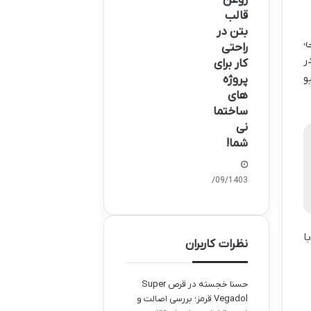
قالب
بتن در
،
راحتی
ر
کار برای
و
پروژه
های
ساختما
نی
شما!
21/09/1403
ا
نظرات کاربران
حسنا خجسته
در
قرص Super
Vegadol قرمز؛ بررسی اصالت و