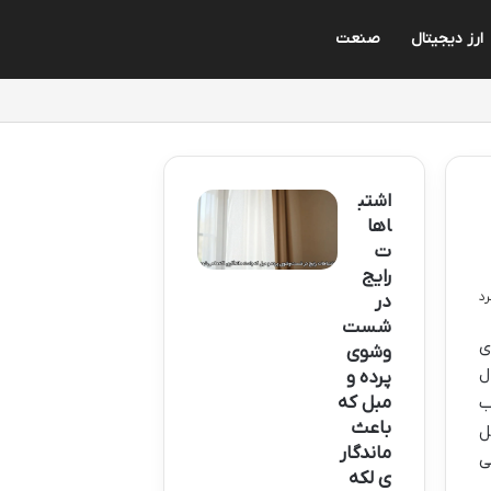
ارز دیجیتال
صنعت
اشتب
اها
ت
رایج
در
شست
ی
وشوی
ل
پرده و
مبل که
ب
باعث
ل
ماندگار
ی
ی لکه