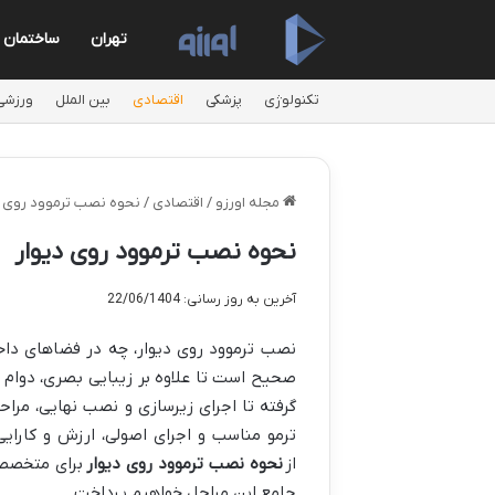
تهران
ساختمان
تکنولوژی
پزشکی
اقتصادی
بین الملل
ورزشی
مجله اورزو
/
اقتصادی
/
نحوه نصب ترموود روی د
نحوه نصب ترموود روی دیوار
آخرین به روز رسانی: 22/06/1404
نصب ترموود روی دیوار، چه در فضاهای داخ
صحیح است تا علاوه بر زیبایی بصری، دوام و
گرفته تا اجرای زیرسازی و نصب نهایی، مر
ترمو مناسب و اجرای اصولی، ارزش و کارای
از
نحوه نصب ترموود روی دیوار
برای متخصصی
جامع این مراحل خواهیم پرداخت.