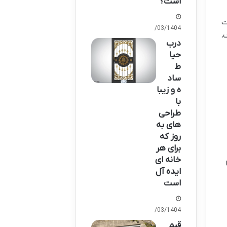
است؟
ت
03/03/1404
،
درب
حیا
ط
ساد
ه و زیبا
با
طراحی
های به
روز که
برای هر
خانه ای
رلایه (معمولاً MDF یا
ایده آل
است
03/03/1404
قیم