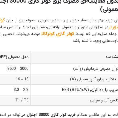
جدول مقایس
عمولی)
ای درک بهتر تفاوت‌ها، جدول زیر مقادیر تقریبی مصرف برق را برای
نورتر
در مدل‌های اینورتر و معمولی ارائه می‌دهد. این اعداد بر اساس می
کولر گازی کولرکالا
 جمله مدل‌هایی که توسط
عرضه می‌شوند، تخمین زد
اوت‌هایی وجود داشته باشد.
شخصه
مدل معمولی (ON/OFF)
وان مصرفی سرمایش (وات)
3000 – 3500
داکثر جریان آمپر مصرفی (A)
13 – 16
ریب بازده انرژی EER (BTU/h.W)
2.8 – 3.0
لاس آب و هوایی
T1 / T3
ت به این مقادیر هنگام
خرید کولر گازی 30000 اجنرال
می‌تواند در انت