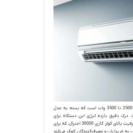
میزان مصرف برق کولر گازی 30000 اجنرال معمولاً در حالت سرمایش بین 2500 تا 3500 وات است که بسته به مدل
وایی (T1 یا T3) متفاوت خواهد بود. درک دقیق بازده انرژی این دستگاه برای
مدیریت هزینه‌های انرژی و انتخاب بهینه بسیار ضروری است. با توجه به ظرفیت بالای کولر گازی 30000 اجنرال، که برای
به خریداران و مصرف‌کنندگان کمک می‌کند