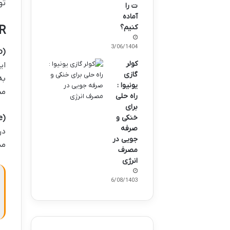
توجه
ت را
آماده
کنیم؟
SEER و 
03/06/1404
o)
کولر
گازی
به
یونیوا :
مح
راه حلی
برای
e)
خنکی و
صرفه
در
جویی در
مدل‌هایی با ER
مصرف
انرژی
16/08/1403