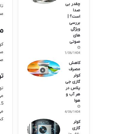
چقدر بی
تا
صدا
مص
است؟ |
بررسی
مصر
ویژگی
های
صوتی
مح
11/06/1404
صر
کاهش
مصرف
تو
کولر
گازی جی
پلاس در
هر آب و
می
هوا
04/06/1404
کنتور 32 آمپر ت
کولر
گازی