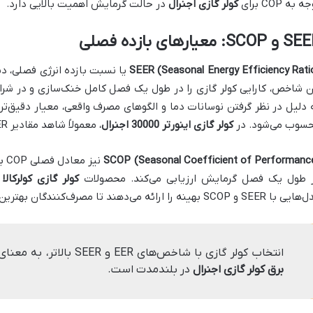
 به COP برای
کولر گازی اجنرال
در حالت گرمایش اهمیت بالایی دارد.
SCOP: معیارهای بازده فصلی
SEER (Seasonal Energy Efficiency Rati
یا نسبت بازده انرژی فصلی، دید
 دلیل در نظر گرفتن نوسانات دما و الگوهای مصرف واقعی، معیار دقیق‌تری
سوب می‌شود. در
کولر گازی اینورتر 30000 اجنرال
، معمولاً شاهد مقادیر SEER بالاتری هستیم.
SCOP (Seasonal Coefficient of Performanc
نی
 طول یک فصل گرمایش ارزیابی می‌کند. محصولات
کولر گازی کولرکالا
ب
SE و SCOP بهینه را ارائه می‌دهند تا مصرف‌کنندگان بهترین بهره‌وری را داشته باشند.
انتخاب کولر گازی با شاخص‌های EER و SEER بالاتر، به معنای صرفه‌جویی قابل توجه در
برق کولر گازی اجنرال
در بلندمدت است.