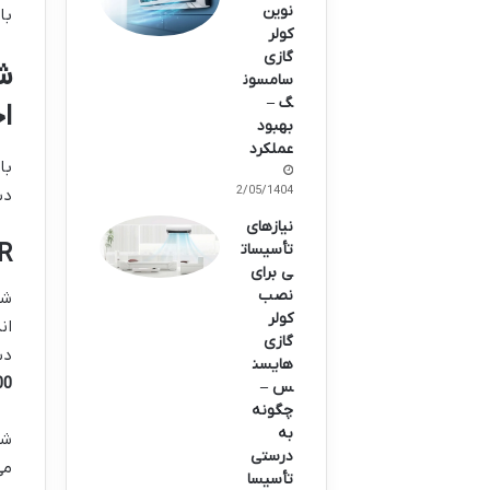
نوین
با
کولر
گازی
سامسون
گ –
اج
بهبود
عملکرد
با
12/05/1404
دس
نیازهای
EER و COP:
تأسیسات
ی برای
نصب
ش
کولر
گازی
دست می‌آی
هایسن
0000
س –
چگونه
به
ش
درستی
می
تأسیسا