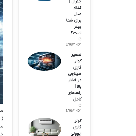
جنرال |
کدام
مدل
برای شما
بهتر
است؟
18/08/1404
تعمیر
کولر
گازی
هیتاچی
در فشار
بالا |
راهنمای
کامل
31/06/1404
کولر
گازی
ایوولی
خن