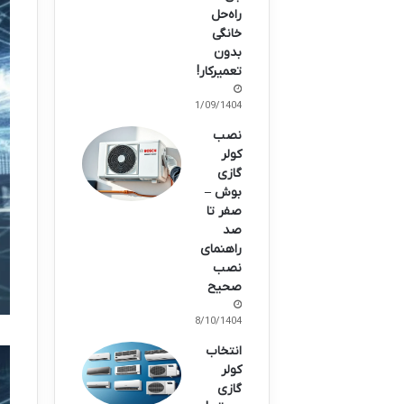
راه‌حل
خانگی
بدون
تعمیرکار!
21/09/1404
نصب
کولر
گازی
بوش –
صفر تا
صد
راهنمای
نصب
صحیح
08/10/1404
انتخاب
کولر
گازی