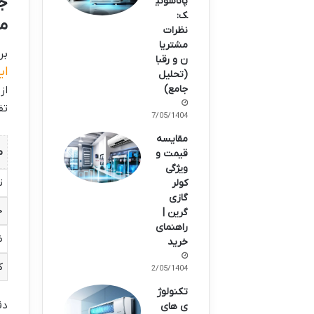
پاناسونی
ک:
م
نظرات
مشتریا
بر
ن و رقبا
ای
(تحلیل
جامع)
از
تف
27/05/1404
مقایسه
م
قیمت و
ویژگی
ت
کولر
گازی
ح
گرین |
راهنمای
ض
خرید
ک
22/05/1404
تکنولوژ
دق
ی های