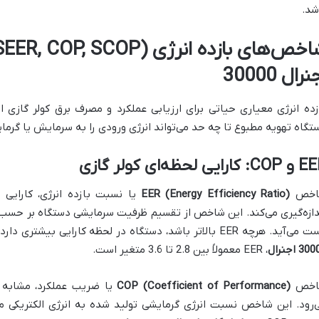
شد.
نرال 30000
زده انرژی معیاری حیاتی برای ارزیابی عملکرد و مصرف برق کولر گاز
تگاه تهویه مطبوع تا چه حد می‌تواند انرژی ورودی را به سرمایش یا گرما
 کارایی لحظه‌ای کولر گازی
اخص
EER (Energy Efficiency Ratio)
یا نسبت بازده انرژی، کارایی 
د. هرچه EER بالاتر باشد، دستگاه در لحظه کارایی بیشتری دارد و برق کمتری مصرف می‌کند. برای
3 اجنرال
، EER معمولاً بین 2.8 تا 3.6 متغیر است.
اخص
COP (Coefficient of Performance)
‌رود. این شاخص نسبت انرژی گرمایشی تولید شده به انرژی الکتریکی م