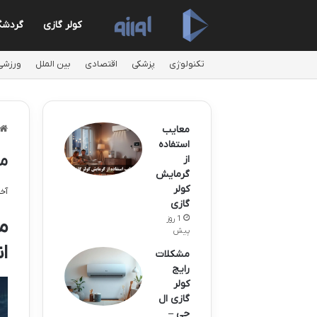
کولر گازی
گردشگ
تکنولوژی
پزشکی
اقتصادی
بین الملل
ورزشی
معایب
استفاده
مصرف
از
گرمایش
کولر
آخری
گازی
1 روز
پیش
ا
مشکلات
رایج
کولر
گازی ال
جی –