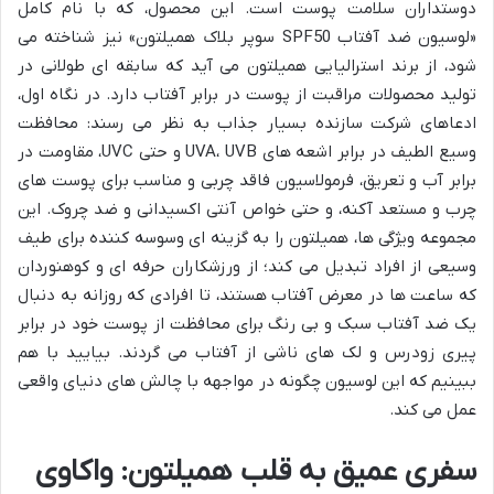
دوستداران سلامت پوست است. این محصول، که با نام کامل
«لوسیون ضد آفتاب SPF50 سوپر بلاک همیلتون» نیز شناخته می
شود، از برند استرالیایی همیلتون می آید که سابقه ای طولانی در
تولید محصولات مراقبت از پوست در برابر آفتاب دارد. در نگاه اول،
ادعاهای شرکت سازنده بسیار جذاب به نظر می رسند: محافظت
وسیع الطیف در برابر اشعه های UVA، UVB و حتی UVC، مقاومت در
برابر آب و تعریق، فرمولاسیون فاقد چربی و مناسب برای پوست های
چرب و مستعد آکنه، و حتی خواص آنتی اکسیدانی و ضد چروک. این
مجموعه ویژگی ها، همیلتون را به گزینه ای وسوسه کننده برای طیف
وسیعی از افراد تبدیل می کند؛ از ورزشکاران حرفه ای و کوهنوردان
که ساعت ها در معرض آفتاب هستند، تا افرادی که روزانه به دنبال
یک ضد آفتاب سبک و بی رنگ برای محافظت از پوست خود در برابر
پیری زودرس و لک های ناشی از آفتاب می گردند. بیایید با هم
ببینیم که این لوسیون چگونه در مواجهه با چالش های دنیای واقعی
عمل می کند.
سفری عمیق به قلب همیلتون: واکاوی