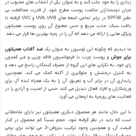
زیادی را به خود جلب کند و به عنوان یکی از انتخاب های محبوب در
میان دوستداران سلامت پوست مطرح شود. از قدرت محافظت بی
نظیر SPF50 در برابر تمامی اشعه های UVA، UVB و UVC گرفته تا
بافت سبک، جذب سریع و حس مطبوع آن روی پوست، همیلتون
ویژگی هایی را ارائه می دهد که آن را در زمره بهترین ها قرار می دهد.
ما دیدیم که چگونه این لوسیون به عنوان یک
ضد آفتاب همیلتون
برای جوش
و پوست چرب، با فرمولاسیون فاقد چربی و غیر کمدون
زای خود، به نگرانی های این گروه از مصرف کنندگان پاسخ می دهد و
به کنترل درخشش و جلوگیری از آکنه کمک می کند. همچنین،
پایداری آن در برابر آب و تعریق، آن را به یک همراه ایده آل برای
ورزشکاران و افراد فعال تبدیل می کند، حسی از امنیت و آزادی را در
فعالیت های روزمره به ارمغان می آورد.
با این حال، مانند هر محصول دیگری، همیلتون نیز دارای ملاحظاتی
است که باید در نظر گرفته شود. حجم نسبتاً کم محصول در کنار
قیمت آن، و همچنین وجود ترکیب بنزوفن-3، می تواند برای برخی
مصرف کنندگان سؤال برانگیز باشد. این نکات، نه ضعف های مطلق،