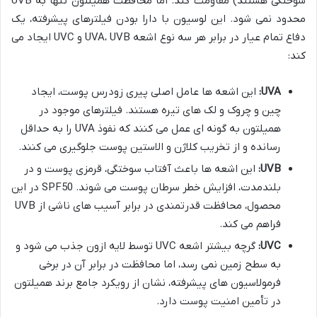
سوختگی هستند) مقاومت کند. اما محافظت همیلتون تنها به UVB
محدود نمی شود. این لوسیون با دارا بودن فیلترهای پیشرفته، یک
دفاع تمام عیار در برابر هر سه نوع اشعه UVA، UVB و UVC ایجاد می
کند:
UVA:
این اشعه ها عامل اصلی پیری زودرس پوست، ایجاد
چین و چروک و لک های تیره هستند. فیلترهای موجود در
همیلتون به گونه ای عمل می کنند که نفوذ UVA را به حداقل
رسانده و از تخریب کلاژن و الاستین پوست جلوگیری می کنند.
UVB:
این اشعه ها باعث آفتاب سوختگی، قرمزی پوست و در
بلندمدت، افزایش خطر سرطان پوست می شوند. SPF50 در این
محصول، محافظت قدرتمندی در برابر آسیب های ناشی از UVB
فراهم می کند.
UVC:
گرچه بیشتر اشعه UVC توسط لایه ازون جذب می شود و
به سطح زمین نمی رسد، اما محافظت در برابر آن در برخی
فرمولاسیون های پیشرفته، نشان از رویکرد جامع برند همیلتون
در تأمین امنیت پوست دارد.