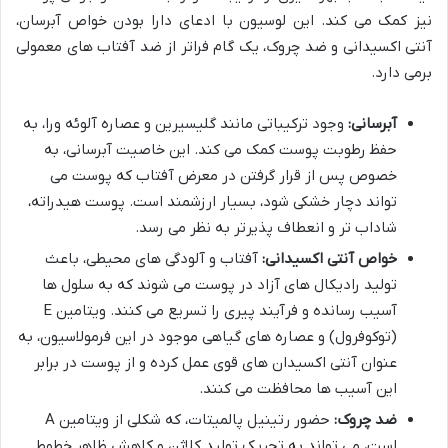
نیز کمک می کند. این لوسیون با ادعای دارا بودن خواص آبرسان،
آنتی اکسیدانی و ضد چروک، یک گام فراتر از ضد آفتاب های معمولی
برمی دارد.
آبرسانی:
وجود ترکیباتی مانند گلیسیرین و عصاره آلوئه ورا، به
حفظ رطوبت پوست کمک می کند. این خاصیت آبرسانی، به
خصوص پس از قرار گرفتن در معرض آفتاب که پوست می
تواند دچار خشکی شود، بسیار ارزشمند است. پوست هیدراته،
شاداب تر و انعطاف پذیرتر به نظر می رسد.
خواص آنتی اکسیدانی:
آفتاب و آلودگی های محیطی، باعث
تولید رادیکال های آزاد در پوست می شوند که به سلول ها
آسیب رسانده و فرآیند پیری را تسریع می کنند. ویتامین E
(توکوفرول) و عصاره های گیاهی موجود در این فرمولاسیون، به
عنوان آنتی اکسیدان های قوی عمل کرده و از پوست در برابر
این آسیب ها محافظت می کنند.
ضد چروک:
حضور رتینیل پالمیتات، که شکلی از ویتامین A
است، می تواند به تحریک تولید کلاژن و کاهش ظاهر خطوط