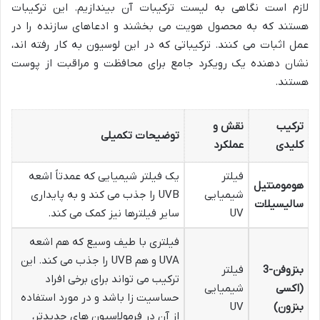
لازم است نگاهی به لیست ترکیبات آن بیندازیم. این ترکیبات
هستند که به محصول هویت می بخشند و ادعاهای سازنده را در
عمل اثبات می کنند. ترکیباتی که در این لوسیون به کار رفته اند،
نشان دهنده یک رویکرد جامع برای محافظت و مراقبت از پوست
هستند.
ترکیب
نقش و
توضیحات تکمیلی
کلیدی
عملکرد
فیلتر
یک فیلتر شیمیایی که عمدتاً اشعه
هومومنتیل
شیمیایی
UVB را جذب می کند و به پایداری
سالیسیلات
UV
سایر فیلترها نیز کمک می کند.
فیلتری با طیف وسیع که هم اشعه
UVA و هم UVB را جذب می کند. این
بنزوفن-3
فیلتر
ترکیب می تواند برای برخی افراد
(اکسی
شیمیایی
حساسیت زا باشد و در مورد استفاده
بنزون)
UV
از آن در فرمولاسیون های جدیدتر،