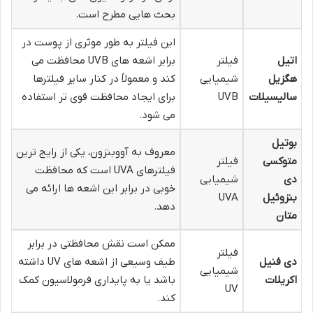
بحث هایی مطرح است.
این فیلتر به طور موثری از پوست در
اتیل
فیلتر
برابر اشعه های UVB محافظت می
هگزیل
شیمیایی
کند و معمولاً در کنار سایر فیلترها
سالیسیلات
UVB
برای ایجاد محافظت قوی تر استفاده
می شود.
بوتیل
معروف به آووبنزون، یکی از رایج ترین
متوکسی
فیلتر
فیلترهای UVA است که محافظت
دی
شیمیایی
خوبی در برابر این اشعه ها ارائه می
بنزوئیل
UVA
دهد.
متان
ممکن است نقش محافظتی در برابر
فیلتر
دی فنیل
طیف وسیعی از اشعه های UV داشته
شیمیایی
اکریلات
باشد یا به پایداری فرمولاسیون کمک
UV
کند.